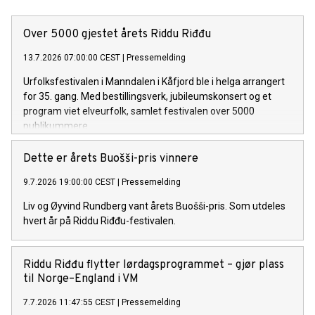
Over 5000 gjestet årets Riddu Riđđu
13.7.2026 07:00:00 CEST
|
Pressemelding
Urfolksfestivalen i Manndalen i Kåfjord ble i helga arrangert
for 35. gang. Med bestillingsverk, jubileumskonsert og et
program viet elveurfolk, samlet festivalen over 5000
publikummere.
Dette er årets Buošši-pris vinnere
9.7.2026 19:00:00 CEST
|
Pressemelding
Liv og Øyvind Rundberg vant årets Buošši-pris. Som utdeles
hvert år på Riddu Riđđu-festivalen.
Riddu Riđđu flytter lørdagsprogrammet – gjør plass
til Norge–England i VM
7.7.2026 11:47:55 CEST
|
Pressemelding