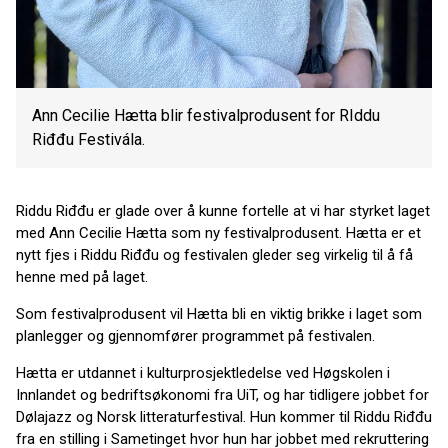
Ann Cecilie Hætta blir festivalprodusent for RIddu
Riđđu Festivála.
Riddu Riđđu er glade over å kunne fortelle at vi har styrket laget
med Ann Cecilie Hætta som ny festivalprodusent. Hætta er et
nytt fjes i Riddu Riđđu og festivalen gleder seg virkelig til å få
henne med på laget.
Som festivalprodusent vil Hætta bli en viktig brikke i laget som
planlegger og gjennomfører programmet på festivalen.
Hætta er utdannet i kulturprosjektledelse ved Høgskolen i
Innlandet og bedriftsøkonomi fra UiT, og har tidligere jobbet for
Dølajazz og Norsk litteraturfestival. Hun kommer til Riddu Riđđu
fra en stilling i Sametinget hvor hun har jobbet med rekruttering