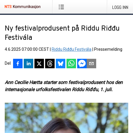
LOGG INN
Ny festivalprodusent på Riddu Riđđu
Festivála
4.6.2025 07:00:00 CEST
|
Riddu Riđđu Festivála
|
Pressemelding
Del
Ann Cecilie Hætta starter som festivalprodusent hos den
internasjonale urfolksfestivalen Riddu Riđđu, 1. juli.