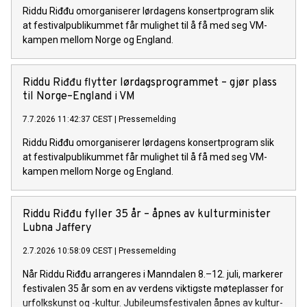
Riddu Riđđu omorganiserer lørdagens konsertprogram slik
at festivalpublikummet får mulighet til å få med seg VM-
kampen mellom Norge og England.
Riddu Riđđu flytter lørdagsprogrammet – gjør plass
til Norge–England i VM
7.7.2026 11:42:37 CEST
|
Pressemelding
Riddu Riđđu omorganiserer lørdagens konsertprogram slik
at festivalpublikummet får mulighet til å få med seg VM-
kampen mellom Norge og England.
Riddu Riđđu fyller 35 år – åpnes av kulturminister
Lubna Jaffery
2.7.2026 10:58:09 CEST
|
Pressemelding
Når Riddu Riđđu arrangeres i Manndalen 8.–12. juli, markerer
festivalen 35 år som en av verdens viktigste møteplasser for
urfolkskunst og -kultur. Jubileumsfestivalen åpnes av kultur-