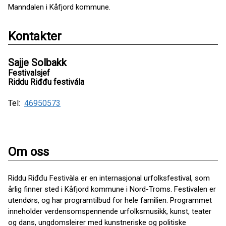
Manndalen i Kåfjord kommune.
Kontakter
Sajje Solbakk
Festivalsjef
Riddu Riđđu festivála
Tel:
46950573
Om oss
Riddu Riđđu Festivàla er en internasjonal urfolksfestival, som
årlig finner sted i Kåfjord kommune i Nord-Troms. Festivalen er
utendørs, og har programtilbud for hele familien. Programmet
inneholder verdensomspennende urfolksmusikk, kunst, teater
og dans, ungdomsleirer med kunstneriske og politiske