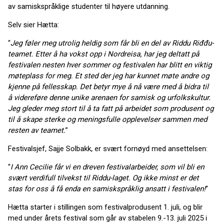
av samiskspråklige studenter til høyere utdanning.
Selv sier Hætta:
“
Jeg føler meg utrolig heldig som får bli en del av Riddu Riđđu-
teamet. Etter å ha vokst opp i Nordreisa, har jeg deltatt på
festivalen nesten hver sommer og festivalen har blitt en viktig
møteplass for meg. Et sted der jeg har kunnet møte andre og
kjenne på fellesskap. Det betyr mye å nå være med å bidra til
å videreføre denne unike arenaen for samisk og urfolkskultur.
Jeg gleder meg stort til å ta fatt på arbeidet som produsent og
til å skape sterke og meningsfulle opplevelser sammen med
resten av teamet.
”
Festivalsjef, Sajje Solbakk, er svært fornøyd med ansettelsen:
“
I Ann Cecilie får vi en dreven festivalarbeider, som vil bli en
svært verdifull tilvekst til Riddu-laget. Og ikke minst er det
stas for oss å få enda en samiskspråklig ansatt i festivalen!
”
Hætta starter i stillingen som festivalprodusent 1. juli, og blir
med under årets festival som går av stabelen 9.-13. juli 2025 i