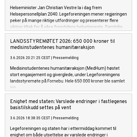
Helseminister Jan Christian Vestre la i dag frem
Helsepersonellplan 2040. Legeforeningen mener regjeringen
peker på mange riktige utfordringer og presenterer flere
viktige tiltak for å sikre fremtidens helsetjeneste. Samtidig
må planen følges opp med en enda sterkere satsing på
grunnutdanning, spesialistutdanning og kapasitet.
LANDSSTYREMØTET 2026: 650 000 kroner til
medisinstudentenes humanitæraksjon
3.6.2026 20:21:25 CEST
|
Pressemelding
Medisinstudentenes humanitæraksjon (MedHum) høstet
stort engasjement og giverglede, under Legeforeningens
landsstyremøte på Fornebu. Hele 650 000 kroner ble samlet
inn.
Enighet med staten: Varslede endringer i fastlegenes
basistilskudd settes på vent
3.6.2026 18:38:35 CEST
|
Pressemelding
Legeforeningen og staten har i ettermiddag kommet til
enighet om både utsettelse av varslede endringer i