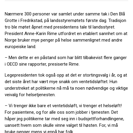
Nærmere 300 personer var samlet under samme tak i Den Blå
Grotte i Fredrikstad, på landsstyremøtets første dag. Tradisjon
tro ble møtet åpnet med presidentens tale til landsstyret.
President Anne-Karin Rime utfordret en etablert sannhet om at
Norge bruker mye penger på helse sammenlignet med andre
europeiske land.
– Men dette er en påstand som har blitt tilbakevist flere ganger
i OECD sine rapporter, presiserte Rime.
Legepresidenten tok også opp at det er stortingsvalg i år, og at
det siste året har vært mye snakk om ventetidsløftet. Hun
understreket at politikerne nå må ta noen nødvendige og viktige
veivalg for helsetjenesten.
– Vi trenger ikke bare et ventetidsløft, vi trenger et helseløft!
For pasientene, og for alle oss som jobber i tjenesten. Det
håper jeg politikerne tar med seg inn i budsjettforhandlingene,
uansett hvem som skulle vinne valget til høsten. For, vi må
bruke penger mens vi ennå har folk.