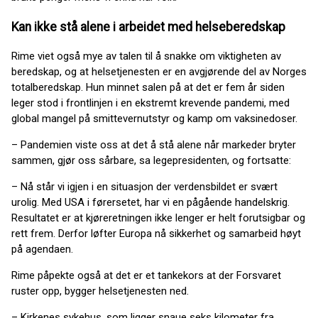
Kan ikke stå alene i arbeidet med helseberedskap
Rime viet også mye av talen til å snakke om viktigheten av
beredskap, og at helsetjenesten er en avgjørende del av Norges
totalberedskap. Hun minnet salen på at det er fem år siden
leger stod i frontlinjen i en ekstremt krevende pandemi, med
global mangel på smittevernutstyr og kamp om vaksinedoser.
– Pandemien viste oss at det å stå alene når markeder bryter
sammen, gjør oss sårbare, sa legepresidenten, og fortsatte:
– Nå står vi igjen i en situasjon der verdensbildet er svært
urolig. Med USA i førersetet, har vi en pågående handelskrig.
Resultatet er at kjøreretningen ikke lenger er helt forutsigbar og
rett frem. Derfor løfter Europa nå sikkerhet og samarbeid høyt
på agendaen.
Rime påpekte også at det er et tankekors at der Forsvaret
ruster opp, bygger helsetjenesten ned.
– Kirkenes sykehus, som ligger snaue seks kilometer fra