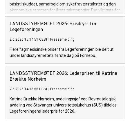
basistilskuddet, samarbeid om sykefraværstakster og den
økonomiske rammen for årets takstoppgjør. Det viktigste for
fastlegene er at de dramatiske endringene i basistilskuddet
fra 1. juli nå settes på vent.
LANDSSTYREMØTET 2026: Prisdryss fra
Legeforeningen
2.6.2026 15:14:51 CEST
|
Pressemelding
Flere fagmedisinske priser fra Legeforeningen ble delt ut
under landsstyremøtets første dag på Fornebu.
LANDSSTYREMØTET 2026: Lederprisen til Katrine
Brække Norheim
2.6.2026 14:16:55 CEST
|
Pressemelding
Katrine Brække Norheim, avdelingssjef ved Revmatologisk
avdeling ved Stavanger universitetssjukehus (SUS) tildeles
Legeforeningens lederpris for 2026.