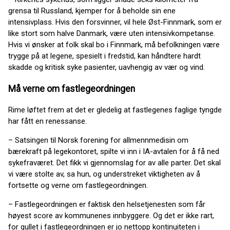
grensa til Russland, kjemper for å beholde sin ene
intensivplass. Hvis den forsvinner, vil hele Øst-Finnmark, som er
like stort som halve Danmark, være uten intensivkompetanse.
Hvis vi ønsker at folk skal bo i Finnmark, må befolkningen være
trygge på at legene, spesielt i fredstid, kan håndtere hardt
skadde og kritisk syke pasienter, uavhengig av vær og vind.
Må verne om fastlegeordningen
Rime løftet frem at det er gledelig at fastlegenes faglige tyngde
har fått en renessanse.
– Satsingen til Norsk forening for allmennmedisin om
bærekraft på legekontoret, spilte vi inn i IA-avtalen for å få ned
sykefraværet. Det fikk vi gjennomslag for av alle parter. Det skal
vi være stolte av, sa hun, og understreket viktigheten av å
fortsette og verne om fastlegeordningen.
– Fastlegeordningen er faktisk den helsetjenesten som får
høyest score av kommunenes innbyggere. Og det er ikke rart,
for gullet i fastlegeordningen er jo nettopp kontinuiteten i