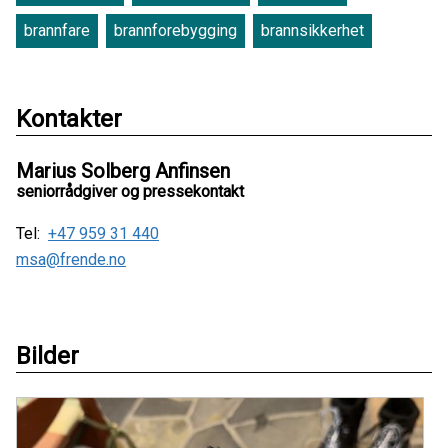
brannfare
brannforebygging
brannsikkerhet
Kontakter
Marius Solberg Anfinsen
seniorrådgiver og pressekontakt
Tel:
+47 959 31 440
msa@frende.no
Bilder