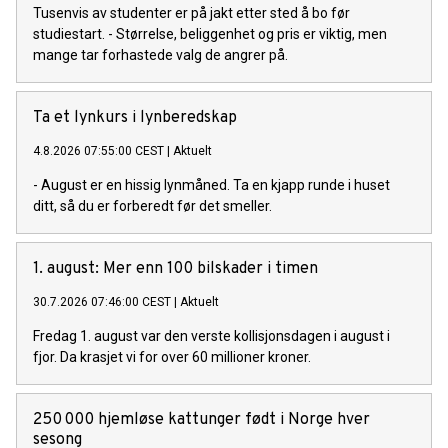
Tusenvis av studenter er på jakt etter sted å bo før
studiestart. - Størrelse, beliggenhet og pris er viktig, men
mange tar forhastede valg de angrer på.
Ta et lynkurs i lynberedskap
4.8.2026 07:55:00 CEST
|
Aktuelt
- August er en hissig lynmåned. Ta en kjapp runde i huset
ditt, så du er forberedt før det smeller.
1. august: Mer enn 100 bilskader i timen
30.7.2026 07:46:00 CEST
|
Aktuelt
Fredag 1. august var den verste kollisjonsdagen i august i
fjor. Da krasjet vi for over 60 millioner kroner.
250 000 hjemløse kattunger født i Norge hver
sesong