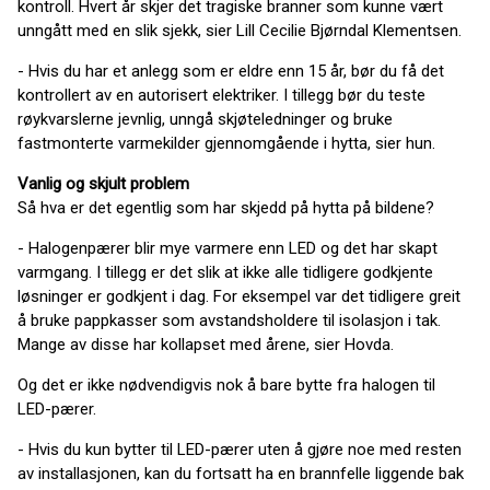
kontroll. Hvert år skjer det tragiske branner som kunne vært
unngått med en slik sjekk, sier Lill Cecilie Bjørndal Klementsen.
- Hvis du har et anlegg som er eldre enn 15 år, bør du få det
kontrollert av en autorisert elektriker. I tillegg bør du teste
røykvarslerne jevnlig, unngå skjøteledninger og bruke
fastmonterte varmekilder gjennomgående i hytta, sier hun.
Vanlig og skjult problem
Så hva er det egentlig som har skjedd på hytta på bildene?
- Halogenpærer blir mye varmere enn LED og det har skapt
varmgang. I tillegg er det slik at ikke alle tidligere godkjente
løsninger er godkjent i dag. For eksempel var det tidligere greit
å bruke pappkasser som avstandsholdere til isolasjon i tak.
Mange av disse har kollapset med årene, sier Hovda.
Og det er ikke nødvendigvis nok å bare bytte fra halogen til
LED-pærer.
- Hvis du kun bytter til LED-pærer uten å gjøre noe med resten
av installasjonen, kan du fortsatt ha en brannfelle liggende bak