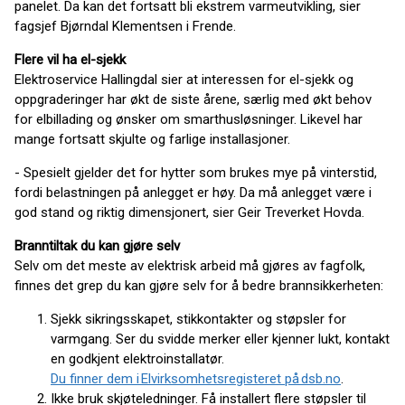
panelet. Da kan det fortsatt bli ekstrem varmeutvikling, sier
fagsjef Bjørndal Klementsen i Frende.
Flere vil ha el-sjekk
Elektroservice Hallingdal sier at interessen for el-sjekk og
oppgraderinger har økt de siste årene, særlig med økt behov
for elbillading og ønsker om smarthusløsninger. Likevel har
mange fortsatt skjulte og farlige installasjoner.
- Spesielt gjelder det for hytter som brukes mye på vinterstid,
fordi belastningen på anlegget er høy. Da må anlegget være i
god stand og riktig dimensjonert, sier Geir Treverket Hovda.
Branntiltak du kan gjøre selv
Selv om det meste av elektrisk arbeid må gjøres av fagfolk,
finnes det grep du kan gjøre selv for å bedre brannsikkerheten:
Sjekk sikringsskapet, stikkontakter og støpsler for
varmgang. Ser du svidde merker eller kjenner lukt, kontakt
en godkjent elektroinstallatør.
Du finner dem i Elvirksomhetsregisteret på dsb.no
.
Ikke bruk skjøteledninger. Få installert flere støpsler til