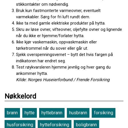
stikkontakter om nødvendig.
Bruk kun fastmonterte varmeovner, eventuelt
varmekabler. Sørg for fri luft rundt dem.
Ikke ta med gamle elektriske produkter på hytta.
Skru av løse ovner, vifteovner, oljefylte ovner og lignende
når du ikke er hjemme/forlater hytta.
Ikke kjør vaskemaskin, oppvaskmaskin eller
tørketrommel når du sover eller går ut.
Sjekk overspenningsvernet – bytt det hvis fargen på
indikatoren har endret seg.
Test røykvarsleren hjemme jevnlig og hver gang du
ankommer hytta.
Kilde: Norges Huseierforbund / Frende Forsikring
Nøkkelord
brann
hytte
hyttebrann
husbrann
forsikring
husforsikring
hytteforsikring
boligbrann