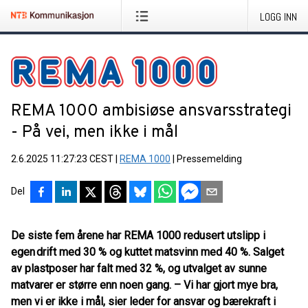
LOGG INN
REMA 1000 ambisiøse ansvarsstrategi
- På vei, men ikke i mål
2.6.2025 11:27:23 CEST
|
REMA 1000
|
Pressemelding
Del
De siste fem årene har REMA 1000 redusert utslipp i
egen drift med 30 % og kuttet matsvinn med 40 %. Salget
av plastposer har falt med 32 %, og utvalget av sunne
matvarer er større enn noen gang. – Vi har gjort mye bra,
men vi er ikke i mål, sier leder for ansvar og bærekraft i