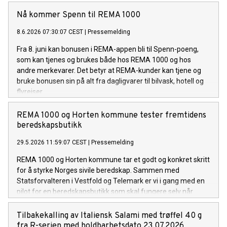
energiforbedring på om lag 1,5 millioner kWh i året.
Nå kommer Spenn til REMA 1000
8.6.2026 07:30:07 CEST
|
Pressemelding
Fra 8. juni kan bonusen i REMA-appen bli til Spenn-poeng,
som kan tjenes og brukes både hos REMA 1000 og hos
andre merkevarer. Det betyr at REMA-kunder kan tjene og
bruke bonusen sin på alt fra dagligvarer til bilvask, hotell og
flyreiser.
REMA 1000 og Horten kommune tester fremtidens
beredskapsbutikk
29.5.2026 11:59:07 CEST
|
Pressemelding
REMA 1000 og Horten kommune tar et godt og konkret skritt
for å styrke Norges sivile beredskap. Sammen med
Statsforvalteren i Vestfold og Telemark er vi i gang med en
pilot for en beredskapsbutikk som skal fungere selv når
samfunnet settes på prøve.
Tilbakekalling av Italiensk Salami med trøffel 40 g
fra R-serien med holdbarhetsdato 23.07.2026