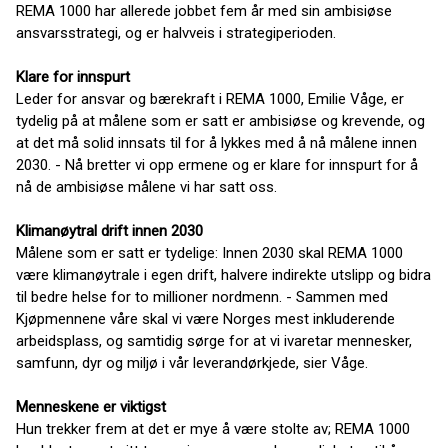
REMA 1000 har allerede jobbet fem år med sin ambisiøse
ansvarsstrategi, og er halvveis i strategiperioden.
Klare for innspurt
Leder for ansvar og bærekraft i REMA 1000, Emilie Våge, er
tydelig på at målene som er satt er ambisiøse og krevende, og
at det må solid innsats til for å lykkes med å nå målene innen
2030. - Nå bretter vi opp ermene og er klare for innspurt for å
nå de ambisiøse målene vi har satt oss. ​
​
Klimanøytral drift innen 2030
Målene som er satt er tydelige: Innen 2030 skal REMA 1000
være klimanøytrale i egen drift, halvere indirekte utslipp og bidra
til bedre helse for to millioner nordmenn. - Sammen med
Kjøpmennene våre skal vi være Norges mest inkluderende
arbeidsplass, og samtidig sørge for at vi ivaretar mennesker,
samfunn, dyr og miljø i vår leverandørkjede, sier Våge.
Menneskene er viktigst
Hun trekker frem at det er mye å være stolte av; REMA 1000