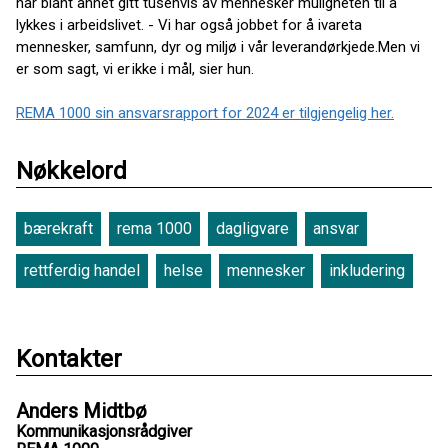
har blant annet gitt tusenvis av mennesker muligheten til å
lykkes i arbeidslivet. - Vi har også jobbet for å ivareta
mennesker, samfunn, dyr og miljø i vår leverandørkjede.​Men vi
er som sagt, vi er ikke i mål, sier hun.
REMA 1000 sin ansvarsrapport for 2024 er tilgjengelig her.
Nøkkelord
bærekraft
rema 1000
dagligvare
ansvar
rettferdig handel
helse
mennesker
inkludering
Kontakter
Anders Midtbø
Kommunikasjonsrådgiver