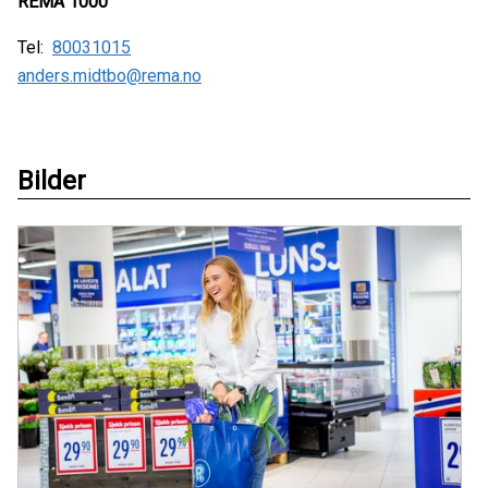
REMA 1000
Tel:
80031015
anders.midtbo@rema.no
Bilder