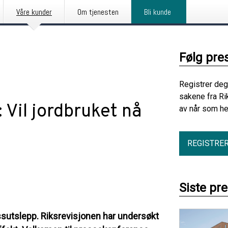
Våre kunder
Om tjenesten
Bli kunde
Følg pre
Registrer deg
sakene fra Ri
 Vil jordbruket nå
av når som he
REGISTRE
Siste pr
ssutslepp. Riksrevisjonen har undersøkt