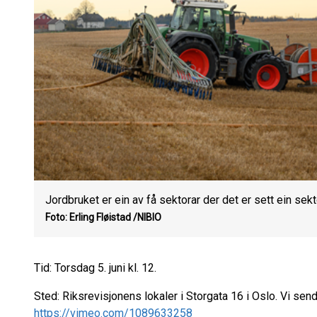
Jordbruket er ein av få sektorar der det er sett ein se
Foto: Erling Fløistad /NIBIO
Tid: Torsdag 5. juni kl. 12.
Sted: Riksrevisjonens lokaler i Storgata 16 i Oslo. Vi sen
https://vimeo.com/1089633258