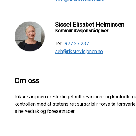
Sissel Elisabet Helminsen
Kommunikasjonsrådgiver
Tel:
977 27 237
seh@riksrevisjonen.no
Om oss
Riksrevisjonen er Stortinget sitt revisjons- og kontrollorg
kontrollen med at statens ressursar blir forvalta forsvarl
sine vedtak og føresetnader.