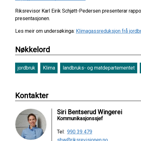
Riksrevisor Karl Eirik Schjøtt-Pedersen presenterar rapport
presentasjonen.
Les meir om undersøkinga:
Klimagassreduksjon frå jordb
Nøkkelord
jordbruk
Klima
landbruks- og matdepartementet
Kontakter
Siri Bentserud Wingerei
Kommunikasjonssjef
Tel:
990 39 479
sbw@riksrevisjonen.no