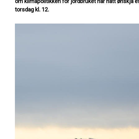
om klimapolitikken for jordbruket har hatt ønskja 
torsdag kl. 12.