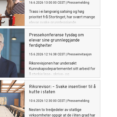
16.6.2026 13:00:00 CEST
|
Pressemelding
Trass i ei langvarig satsing og høg
prioritet frå Stortinget, har svært mange
elevar svake grunnleggjande
ferdigheiter etter grunnskulen.
Pressekonferanse tysdag om
elevar sine grunnleggjande
ferdigheiter
15.6.2026 12:16:38 CEST
|
Presseinvitasjon
Riksrevisjonen har undersøkt
Kunnskapsdepartementet sitt arbeid for
å styrkje lese-, skrive- og
rekneferdigheitene hos elevane i
grunnskulen. Velkommen til
Riksrevisor: – Svake insentiver til å
pressekonferanse tysdag kl. 13.
kutte i staten
10.6.2026 12:30:00 CEST
|
Pressemelding
Nesten to tredjedeler av statlige
virksomheter oppgir at de i liten grad har