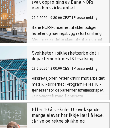
svak oppfølging av Bane NORs
eiendomsvirksomhet
25.6.2026 10:30:00 CEST
|
Pressemelding
Bane NOR-konsernet utvikler boliger,
hoteller og næringsbygg i stort omfang.
Men mye av dette skjer utenfor normal
gangavstand til togstasjonene, og bidrar
i liten grad til å understøtte jernbanen.
Svakheter i sikkerhetsarbeidet i
departementenes IKT-satsing
23.6.2026 12:00:00 CEST
|
Pressemelding
Riksrevisjonen retter kritikk mot arbeidet
med IKT-sikkerhet i Program Felles IKT-
tjenester for departementsfellesskapet.
Et hovedmål med å opprette
programmet i 2021 var å styrke IKT-
sikkerheten.
Etter 10 års skule: Urovekkjande
mange elevar har ikkje lært å lese,
skrive og rekne skikkeleg