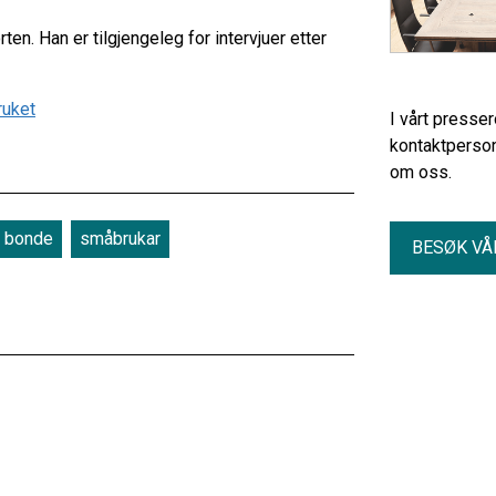
en. Han er tilgjengeleg for intervjuer etter
ruket
I vårt presse
kontaktperson
om oss.
bonde
småbrukar
BESØK VÅ