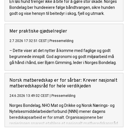
En løs hund trenger ikke å bite for å gjøre stor skade. Norges
Bondelag ber hundeeiere følge båndtvangen, sikre hunden
godt og vise hensyn til beitedyr i skog, fjell og utmark.
Mer praktiske gjødselregler
2.7.2026 17:32:51 CEST
|
Pressemelding
– Dette viser at det nytter å komme med faglige og godt
begrunnede innspill. God agronomi og godt miljøarbeid må
gå hånd i hånd, sier Bjørn Gimming, leder i Norges Bondelag.
Norsk matberedskap er for sårbar: Krever nasjonalt
matberedskapsråd for hele verdikjeden
24.6.2026 13:49:02 CEST
|
Pressemelding
Norges Bondelag, NHO Mat og Drikke og Norsk Nærings- og
Nytelsesmiddelarbeiderforbund (NNN) mener dagens
beredskapsarbeid er for smalt. Organisasjonene ber
regjeringen snarest etablere et nasjonalt matberedskapsråd