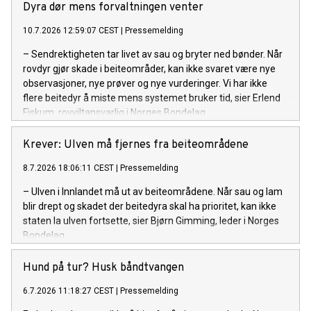
Dyra dør mens forvaltningen venter
10.7.2026 12:59:07 CEST
|
Pressemelding
– Sendrektigheten tar livet av sau og bryter ned bønder. Når
rovdyr gjør skade i beiteområder, kan ikke svaret være nye
observasjoner, nye prøver og nye vurderinger. Vi har ikke
flere beitedyr å miste mens systemet bruker tid, sier Erlend
Fiskum, rovviltansvarlig i Norges Bondelag.
Krever: Ulven må fjernes fra beiteområdene
8.7.2026 18:06:11 CEST
|
Pressemelding
– Ulven i Innlandet må ut av beiteområdene. Når sau og lam
blir drept og skadet der beitedyra skal ha prioritet, kan ikke
staten la ulven fortsette, sier Bjørn Gimming, leder i Norges
Bondelag.
Hund på tur? Husk båndtvangen
6.7.2026 11:18:27 CEST
|
Pressemelding