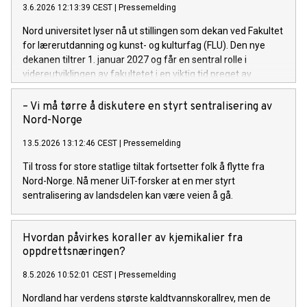
3.6.2026 12:13:39 CEST
|
Pressemelding
Nord universitet lyser nå ut stillingen som dekan ved Fakultet
for lærerutdanning og kunst- og kulturfag (FLU). Den nye
dekanen tiltrer 1. januar 2027 og får en sentral rolle i
videreutviklingen av fakultetet i en viktig tid preget av
endringer i universitets- og høyskolesektoren.
– Vi må tørre å diskutere en styrt sentralisering av
Nord-Norge
13.5.2026 13:12:46 CEST
|
Pressemelding
Til tross for store statlige tiltak fortsetter folk å flytte fra
Nord-Norge. Nå mener UiT-forsker at en mer styrt
sentralisering av landsdelen kan være veien å gå.
Hvordan påvirkes koraller av kjemikalier fra
oppdrettsnæringen?
8.5.2026 10:52:01 CEST
|
Pressemelding
Nordland har verdens største kaldtvannskorallrev, men de