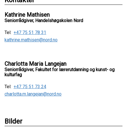
Kontakter
Kathrine Mathisen
Seniorrådgiver, Handelshøgskolen Nord
Tel:
+47 75 51 78 31
kathrine.mathisen@nord.no
Charlotta Maria Langejan
Seniorrådgiver, Fakultet for lærerutdanning og kunst- og
kulturfag
Tel:
+47 75 51 73 24
charlotta.m.langejan@nord.no
Bilder