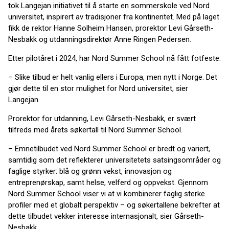
tok Langejan initiativet til å starte en sommerskole ved Nord
universitet, inspirert av tradisjoner fra kontinentet. Med på laget
fikk de rektor Hanne Solheim Hansen, prorektor Levi Gårseth-
Nesbakk og utdanningsdirektør Anne Ringen Pedersen.
Etter pilotåret i 2024, har Nord Summer School nå fått fotfeste.
– Slike tilbud er helt vanlig ellers i Europa, men nytt i Norge. Det
gjør dette til en stor mulighet for Nord universitet, sier
Langejan.
Prorektor for utdanning, Levi Gårseth-Nesbakk, er svært
tilfreds med årets søkertall til Nord Summer School.
– Emnetilbudet ved Nord Summer School er bredt og variert,
samtidig som det reflekterer universitetets satsingsområder og
faglige styrker: blå og grønn vekst, innovasjon og
entreprenørskap, samt helse, velferd og oppvekst. Gjennom
Nord Summer School viser vi at vi kombinerer faglig sterke
profiler med et globalt perspektiv – og søkertallene bekrefter at
dette tilbudet vekker interesse internasjonalt, sier Gårseth-
Nesbakk.