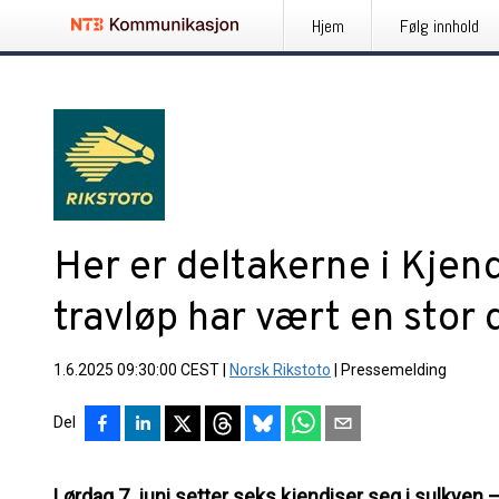
Hjem
Følg innhold
Her er deltakerne i Kjend
travløp har vært en stor
1.6.2025 09:30:00 CEST
|
Norsk Rikstoto
|
Pressemelding
Del
Lørdag 7. juni setter seks kjendiser seg i sulkyen –