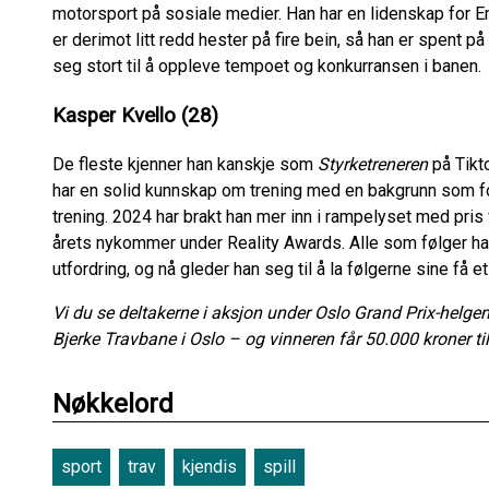
motorsport på sosiale medier. Han har en lidenskap for En
er derimot litt redd hester på fire bein, så han er spent p
seg stort til å oppleve tempoet og konkurransen i banen
Kasper Kvello (28)
De fleste kjenner han kanskje som
Styrketreneren
på Tikt
har en solid kunnskap om trening med en bakgrunn som fot
trening. 2024 har brakt han mer inn i rampelyset med pris 
årets nykommer under Reality Awards. Alle som følger han
utfordring, og nå gleder han seg til å la følgerne sine få 
Vi du se deltakerne i aksjon under Oslo Grand Prix-helgen?
Bjerke Travbane i Oslo – og vinneren får 50.000 kroner til 
Nøkkelord
sport
trav
kjendis
spill