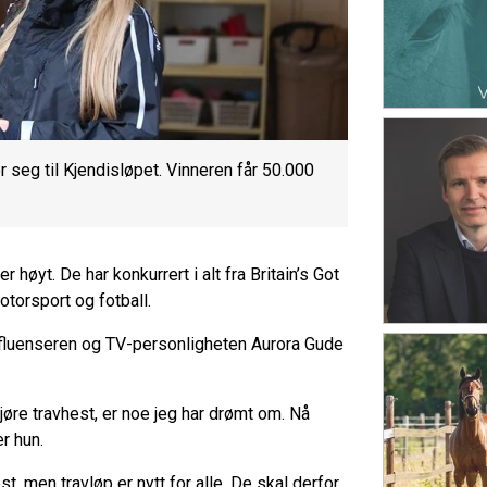
 seg til Kjendisløpet. Vinneren får 50.000
r høyt. De har konkurrert i alt fra Britain’s Got
motorsport og fotball.
 influenseren og TV-personligheten Aurora Gude
jøre travhest, er noe jeg har drømt om. Nå
r hun.
t, men travløp er nytt for alle. De skal derfor