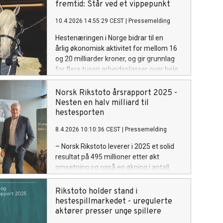
fremtid: Står ved et vippepunkt
10.4.2026 14:55:29 CEST
|
Pressemelding
Hestenæringen i Norge bidrar til en
årlig økonomisk aktivitet for mellom 16
og 20 milliarder kroner, og gir grunnlag
for flere tusen arbeidsplasser over hele
landet. Samtidig er utviklingen alvorlig,
med færre føll, økende kostnader og
Norsk Rikstoto årsrapport 2025 -
kritisk truede norske hesteraser. Det
Nesten en halv milliard til
viser en ny rapport fra PwC, laget på
hestesporten
oppdrag for Norsk Rikstoto.
8.4.2026 10:10:36 CEST
|
Pressemelding
– Norsk Rikstoto leverer i 2025 et solid
resultat på 495 millioner etter økt
omsetning og også en økning i antall
kunder. Årets overskudd går i sin helhet
tilbake til hestesporten, sier Erik Røste,
Rikstoto holder stand i
styreleder i Norsk Rikstoto.
hestespillmarkedet - uregulerte
aktører presser unge spillere