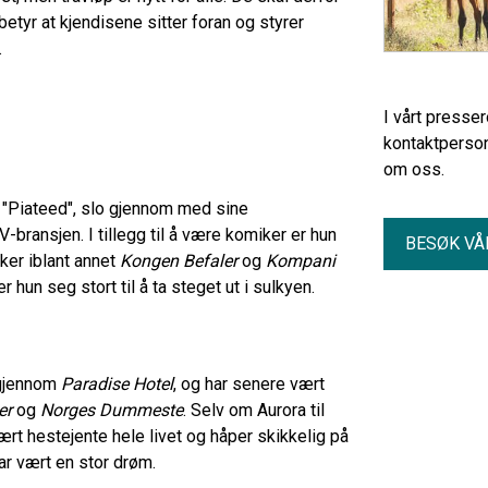
etyr at kjendisene sitter foran og styrer
.
I vårt presse
kontaktperson
om oss.
 "Piateed", slo gjennom med sine
-bransjen. I tillegg til å være komiker er hun
BESØK VÅ
er iblant annet
Kongen Befaler
og
Kompani
r hun seg stort til å ta steget ut i sulkyen.
 gjennom
Paradise Hotel
, og har senere vært
er
og
Norges Dummeste
. Selv om Aurora til
ært hestejente hele livet og håper skikkelig på
 har vært en stor drøm.