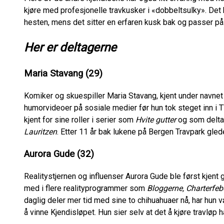
kjøre med profesjonelle travkusker i «dobbeltsulky». Det b
hesten, mens det sitter en erfaren kusk bak og passer på
Her er deltagerne
Maria Stavang (29)
Komiker og skuespiller Maria Stavang, kjent under navnet
humorvideoer på sosiale medier før hun tok steget inn i TV
kjent for sine roller i serier som
Hvite gutter
og som deltak
Lauritzen
. Etter 11 år bak lukene på Bergen Travpark glede
Aurora Gude (32)
Realitystjernen og influenser Aurora Gude ble først kjent
med i flere realityprogrammer som
Bloggerne, Charterfeb
daglig deler mer tid med sine to chihuahuaer nå, har hun v
å vinne Kjendisløpet. Hun sier selv at det å kjøre travløp