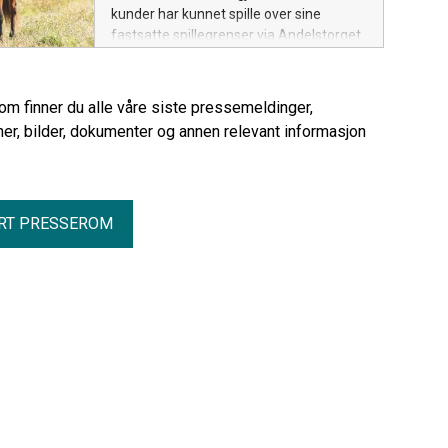
kunder har kunnet spille over sine
fastsatte spillegrenser via Andelstorget
og På Lag.
rom finner du alle våre siste pressemeldinger,
er, bilder, dokumenter og annen relevant informasjon
RT PRESSEROM