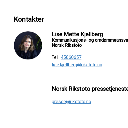
Kontakter
Lise Mette Kjellberg
Kommunikasjons- og omdømmeansvar
Norsk Rikstoto
Tel:
45860657
lise.kjellberg@rikstoto.no
Norsk Rikstoto pressetjenest
presse@rikstoto.no