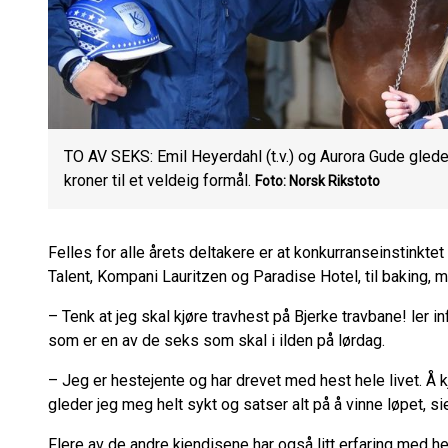
TO AV SEKS: Emil Heyerdahl (t.v.) og Aurora Gude gleder
kroner til et veldeig formål.
Foto: Norsk Rikstoto
Felles for alle årets deltakere er at konkurranseinstinktet e
Talent, Kompani Lauritzen og Paradise Hotel, til baking, 
– Tenk at jeg skal kjøre travhest på Bjerke travbane! ler
som er en av de seks som skal i ilden på lørdag.
– Jeg er hestejente og har drevet med hest hele livet. Å k
gleder jeg meg helt sykt og satser alt på å vinne løpet, sie
Flere av de andre kjendisene har også litt erfaring med hes