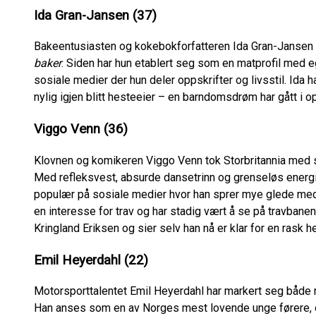
Ida Gran-Jansen (37)
Bakeentusiasten og kokebokforfatteren Ida Gran-Jansen b
baker
. Siden har hun etablert seg som en matprofil med 
sosiale medier der hun deler oppskrifter og livsstil. Ida 
nylig igjen blitt hesteeier – en barndomsdrøm har gått i
Viggo Venn (36)
Klovnen og komikeren Viggo Venn tok Storbritannia med 
Med refleksvest, absurde dansetrinn og grenseløs energi, b
populær på sosiale medier hvor han sprer mye glede med o
en interesse for trav og har stadig vært å se på travbanen
Kringland Eriksen og sier selv han nå er klar for en rask h
Emil Heyerdahl (22)
Motorsporttalentet Emil Heyerdahl har markert seg både na
Han anses som en av Norges mest lovende unge førere, og