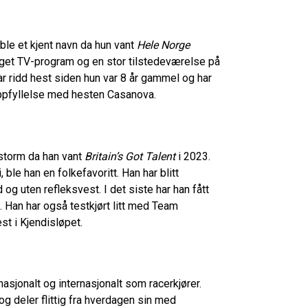
le et kjent navn da hun vant
Hele Norge
eget TV-program og en stor tilstedeværelse på
har ridd hest siden hun var 8 år gammel og har
 oppfyllelse med hesten Casanova.
storm da han vant
Britain’s Got Talent
i 2023.
le han en folkefavoritt. Han har blitt
g uten refleksvest. I det siste har han fått
. Han har også testkjørt litt med Team
est i Kjendisløpet.
sjonalt og internasjonalt som racerkjører.
 deler flittig fra hverdagen sin med