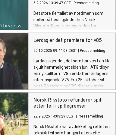
5.2.2026 13:39:47 CET
|
Pressemelding
Det store flertallet av nordmenn som
spiller på hest, gjør det hos Norsk
Rikstoto. Kanaliseringsgraden for
hestespill anslås til 97–98 prosent, viser
Ansvarlighets- og
Lørdag er det premiere for V85
kanaliseringsrapporten for 2025
20.10.2025 09:44:08 CEST
|
Pressemelding
utarbeidet av Norsk Rikstoto.
Lørdag skjer det, det som har vært en lite
skjult hemmelighet siden juni. ATG tilbyr
en ny spillform. V85 erstatter lørdagens
internasjonale V75. Fra 25. oktober vil
også Rikstoto tilby V85 til sine kunder,
men det norske hovedproduktet vil
fortsatt være V75.
Norsk Rikstoto refunderer spill
etter feil i spillegrenser
22.9.2025 14:03:29 CEST
|
Pressemelding
Norsk Rikstoto har avdekket og rettet en
teknisk feil som har gjort at enkelte