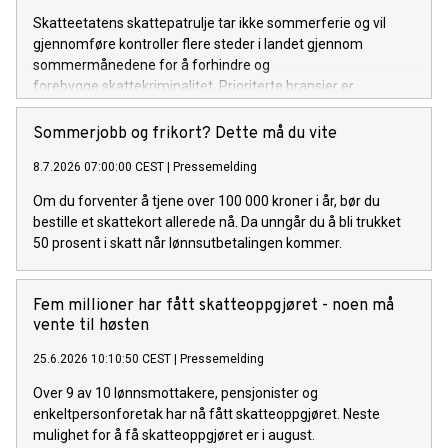
Skatteetatens skattepatrulje tar ikke sommerferie og vil
gjennomføre kontroller flere steder i landet gjennom
sommermånedene for å forhindre og
forebygge skattekriminalitet. Prioriterte bransjer er
byggeplasser, transport, serveringssteder og andre
personallistepliktige bransjer.
Sommerjobb og frikort? Dette må du vite
8.7.2026 07:00:00 CEST
|
Pressemelding
Om du forventer å tjene over 100 000 kroner i år, bør du
bestille et skattekort allerede nå. Da unngår du å bli trukket
50 prosent i skatt når lønnsutbetalingen kommer.
Fem millioner har fått skatteoppgjøret - noen må
vente til høsten
25.6.2026 10:10:50 CEST
|
Pressemelding
Over 9 av 10 lønnsmottakere, pensjonister og
enkeltpersonforetak har nå fått skatteoppgjøret. Neste
mulighet for å få skatteoppgjøret er i august.