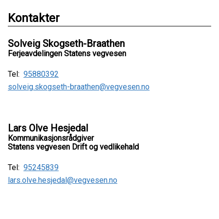
Kontakter
Solveig Skogseth-Braathen
Ferjeavdelingen Statens vegvesen
Tel:
95880392
solveig.skogseth-braathen@vegvesen.no
Lars Olve Hesjedal
Kommunikasjonsrådgiver
Statens vegvesen Drift og vedlikehald
Tel:
95245839
lars.olve.hesjedal@vegvesen.no