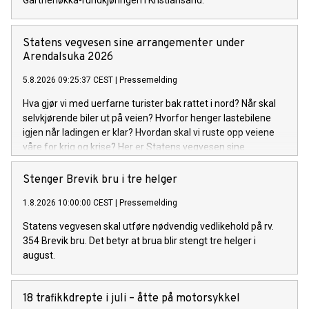
Gartnerløkka-rundkjøringen i Kristiansand.
Statens vegvesen sine arrangementer under
Arendalsuka 2026
5.8.2026 09:25:37 CEST
|
Pressemelding
Hva gjør vi med uerfarne turister bak rattet i nord? Når skal
selvkjørende biler ut på veien? Hvorfor henger lastebilene
igjen når ladingen er klar? Hvordan skal vi ruste opp veiene
våre for krig og krise? Her er Statens vegvesen sine
arrangementer under Arendalsuka 2026.
Stenger Brevik bru i tre helger
1.8.2026 10:00:00 CEST
|
Pressemelding
Statens vegvesen skal utføre nødvendig vedlikehold på rv.
354 Brevik bru. Det betyr at brua blir stengt tre helger i
august.
18 trafikkdrepte i juli – åtte på motorsykkel