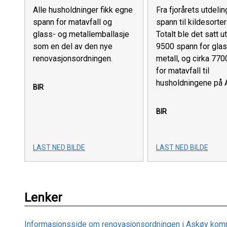
Alle husholdninger fikk egne
Fra fjorårets utdeli
spann for matavfall og
spann til kildesorter
glass- og metallemballasje
Totalt ble det satt u
som en del av den nye
9500 spann for gla
renovasjonsordningen.
metall, og cirka 77
for matavfall til
husholdningene på 
BIR
BIR
LAST NED BILDE
LAST NED BILDE
Lenker
Informasjonsside om renovasjonsordningen i Askøy ko