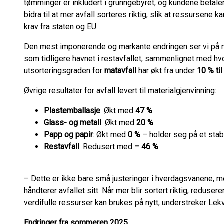
tømminger er inkludert i grunngebyret, og kundene betaler
bidra til at mer avfall sorteres riktig, slik at ressursene
krav fra staten og EU.
Den mest imponerende og markante endringen ser vi på ma
som tidligere havnet i restavfallet, sammenlignet med hvor
utsorteringsgraden for
matavfall
har økt fra under
10 % til
Øvrige resultater for avfall levert til materialgjenvinning:
Plastemballasje
: Økt med
47 %
Glass- og metall
: Økt med
20 %
Papp og papir
: Økt med
0 %
– holder seg på et stabi
Restavfall
: Redusert med
– 46 %
– Dette er ikke bare små justeringer i hverdagsvanene, m
håndterer avfallet sitt. Når mer blir sortert riktig, reduser
verdifulle ressurser kan brukes på nytt, understreker Lek
Endringer fra sommeren 2025