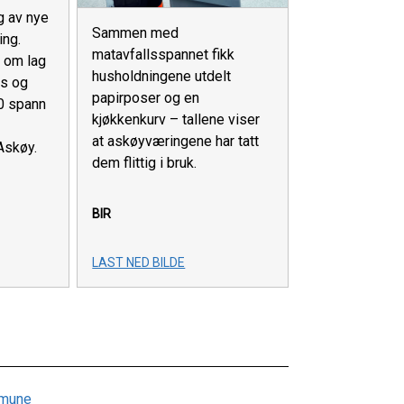
ng av nye
Sammen med
ing.
matavfallsspannet fikk
t om lag
husholdningene utdelt
ss og
papirposer og en
00 spann
kjøkkenkurv – tallene viser
at askøyværingene har tatt
Askøy.
dem flittig i bruk.
BIR
LAST NED BILDE
mmune