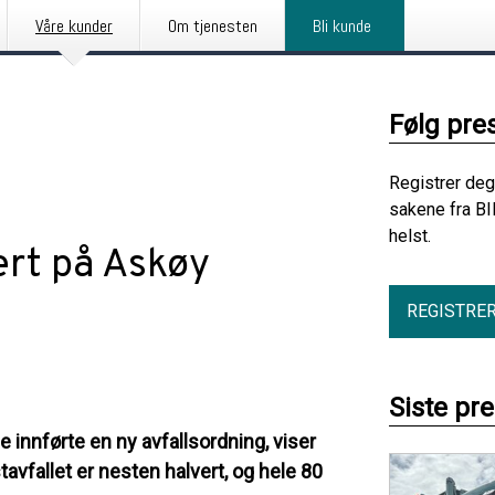
Våre kunder
Om tjenesten
Bli kunde
Følg pre
Registrer deg
sakene fra BI
helst.
ert på Askøy
REGISTRE
Siste pr
innførte en ny avfallsordning, viser
avfallet er nesten halvert, og hele 80