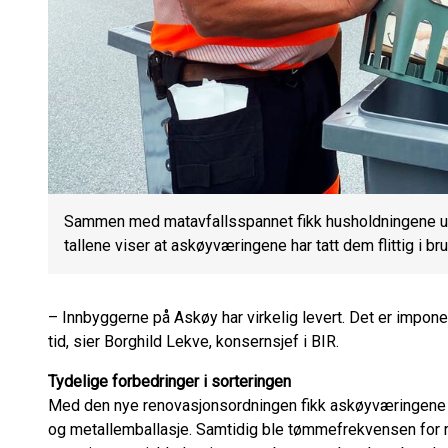
Sammen med matavfallsspannet fikk husholdningene ut
tallene viser at askøyværingene har tatt dem flittig i bru
– Innbyggerne på Askøy har virkelig levert. Det er impone
tid, sier Borghild Lekve, konsernsjef i BIR.
Tydelige forbedringer i sorteringen
Med den nye renovasjonsordningen fikk askøyværingene n
og metallemballasje. Samtidig ble tømmefrekvensen for res