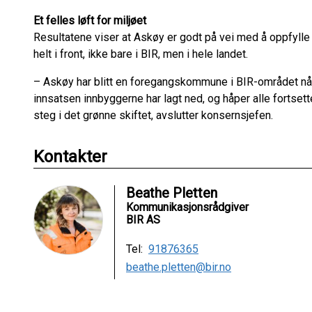
Et felles løft for miljøet
Resultatene viser at Askøy er godt på vei med å oppfylle n
helt i front, ikke bare i BIR, men i hele landet.
– Askøy har blitt en foregangskommune i BIR-området når d
innsatsen innbyggerne har lagt ned, og håper alle fortset
steg i det grønne skiftet, avslutter konsernsjefen.
Kontakter
Beathe Pletten
Kommunikasjonsrådgiver
BIR AS
Tel:
91876365
beathe.pletten@bir.no