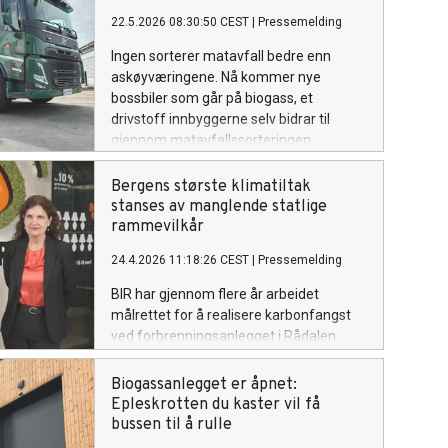
22.5.2026 08:30:50 CEST
|
Pressemelding
Ingen sorterer matavfall bedre enn
askøyværingene. Nå kommer nye
bossbiler som går på biogass, et
drivstoff innbyggerne selv bidrar til
gjennom matavfallssorteringen.
Samtidig vil de nye bilene føre til enkelte
endringer i bosstømmingen.
Bergens største klimatiltak
stanses av manglende statlige
rammevilkår
24.4.2026 11:18:26 CEST
|
Pressemelding
BIR har gjennom flere år arbeidet
målrettet for å realisere karbonfangst
ved forbrenningsanlegget i Rådalen.
Etter en samlet vurdering avslutter BIR
den aktive satsingen på etablering av
Biogassanlegget er åpnet:
karbonfangst.
Epleskrotten du kaster vil få
bussen til å rulle