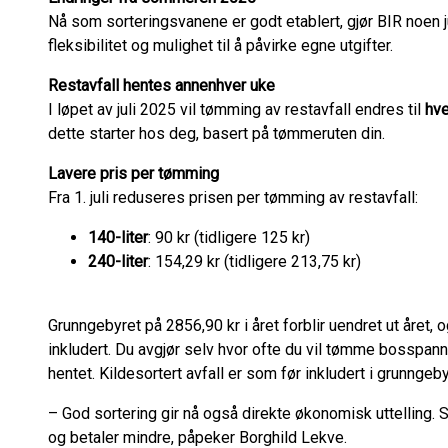
Nå som sorteringsvanene er godt etablert, gjør BIR noen j
fleksibilitet og mulighet til å påvirke egne utgifter.
Restavfall hentes annenhver uke
I løpet av juli 2025 vil tømming av restavfall endres til
hve
dette starter hos deg, basert på tømmeruten din.
Lavere pris per tømming
Fra 1. juli reduseres prisen per tømming av restavfall:
140-liter
: 90 kr (tidligere 125 kr)
240-liter
: 154,29 kr (tidligere 213,75 kr)
Grunngebyret på 2856,90 kr i året forblir uendret ut året, 
inkludert. Du avgjør selv hvor ofte du vil tømme bosspanne
hentet. Kildesortert avfall er som før inkludert i grunngeby
– God sortering gir nå også direkte økonomisk uttelling. 
og betaler mindre, påpeker Borghild Lekve.