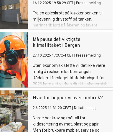
16.12.2025 19:58:29 CET
|
Pressemelding
Fra en epleskrott på kjøkkenbenken til
miljøvennlig drivstoff på tanken,
næringsrik jord på åkeren og lavere
klimaavtrykk: Med åpningen av det nye
biogassanlegget på Voss ser vi hvordan
Må pause det viktigste
summen av små bidrag fra mange blir til
klimatiltaket i Bergen
store ressurser.
27.10.2025 17:37:54 CET
|
Pressemelding
Uten økonomisk støtte vil det ikke være
mulig å realisere karbonfangst i
Rådalen. I forslaget til statsbudsjett for
2026 kom det verken direkte økonomisk
støtte eller andre modeller for
finansiering av karbonfangst i Rådalen.
Hvorfor hopper vi over ombruk?
BIR ser seg derfor nødt til å sette
2.6.2025 11:31:20 CEST
|
Debattinnlegg
arbeidet med karbonfangst ved
forbrenningsanlegget i Rådalen på
Norge har krav og måltall for
pause. Vi håper det er rom for
kildesortering av mat, plast og papir.
karbonfangst (CCS) i det endelige
Men for brukbare møbler, servise og