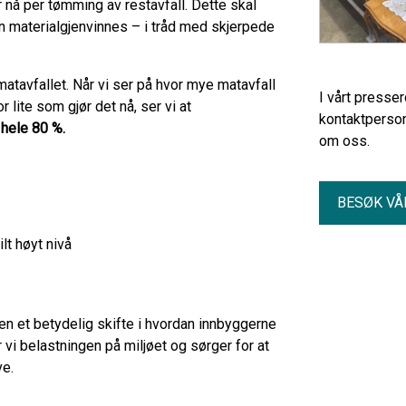
 nå per tømming av restavfall. Dette skal
 kan materialgjenvinnes – i tråd med skjerpede
tavfallet. Når vi ser på hvor mye matavfall
I vårt presse
 lite som gjør det nå, ser vi at
kontaktperson
 hele 80 %.
om oss.
BESØK VÅ
lt høyt nivå
en et betydelig skifte i hvordan innbyggerne
er vi belastningen på miljøet og sørger for at
ve.