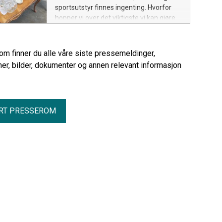
statsbudsjettet.
sportsutstyr finnes ingenting. Hvorfor
hopper vi over det viktigste vi kan gjøre
for miljøet – ombruk?
rom finner du alle våre siste pressemeldinger,
er, bilder, dokumenter og annen relevant informasjon
RT PRESSEROM