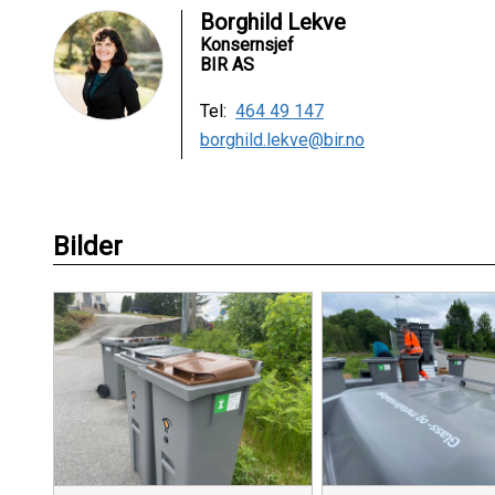
Borghild Lekve
Konsernsjef
BIR AS
Tel:
464 49 147
borghild.lekve@bir.no
Bilder