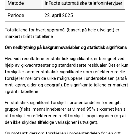
Metode
InFacts automatiske telefonintervjuer
Periode
22. april 2025
Totaltallene for hvert spørsmål (basert på hele utvalget) er
markert i blått i tabellene.
Om nedbrytning på bakgrunnsvariabler og statistisk signifikans
Hvorvidt resultatene er statistisk signifikante, er beregnet ved
hjelp av kjikvadrattester og standardiserte residualer. Det er kun
forskjeller som er statistisk signifikante som reflekterer reelle
forskjeller mellom de ulike målgruppene i undersøkelsen (altså
mht. kjønn, alder og geografi). De signifikante tallene er markert
i grønt i tabellene.
En statistisk signifikant forskjell i prosentandelen for en gitt
gruppe (f.eks. menn) innebærer at vi med 95 % sikkerhet kan si
at forskjellen reflekterer en reell forskjell i populasjonen (og at
den ikke skyldes tilfeldige variasjoner i utvalget).
Og motsatt: dersom forskjellen i prosentandelen for en gitt