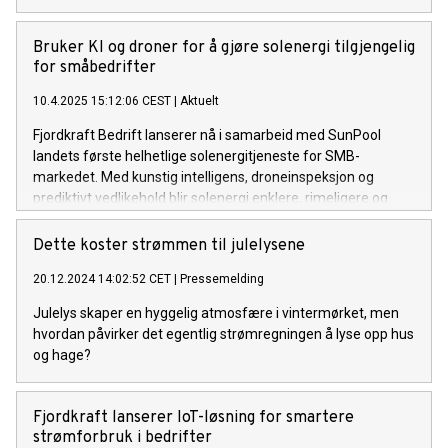
Bruker KI og droner for å gjøre solenergi tilgjengelig
for småbedrifter
10.4.2025 15:12:06 CEST
|
Aktuelt
Fjordkraft Bedrift lanserer nå i samarbeid med SunPool
landets første helhetlige solenergitjeneste for SMB-
markedet. Med kunstig intelligens, droneinspeksjon og
prediktivt vedlikehold blir solenergi enklere, rimeligere og
tilgjengelig helt uten investering i eget anlegg.
Dette koster strømmen til julelysene
20.12.2024 14:02:52 CET
|
Pressemelding
Julelys skaper en hyggelig atmosfære i vintermørket, men
hvordan påvirker det egentlig strømregningen å lyse opp hus
og hage?
Fjordkraft lanserer IoT-løsning for smartere
strømforbruk i bedrifter