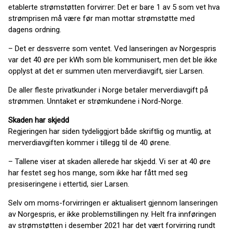
etablerte strømstøtten forvirrer: Det er bare 1 av 5 som vet hva
strømprisen må være før man mottar strømstøtte med
dagens ordning.
– Det er dessverre som ventet. Ved lanseringen av Norgespris
var det 40 øre per kWh som ble kommunisert, men det ble ikke
opplyst at det er summen uten merverdiavgift, sier Larsen.
De aller fleste privatkunder i Norge betaler merverdiavgift på
strømmen. Unntaket er strømkundene i Nord-Norge.
Skaden har skjedd
Regjeringen har siden tydeliggjort både skriftlig og muntlig, at
merverdiavgiften kommer i tillegg til de 40 ørene.
– Tallene viser at skaden allerede har skjedd. Vi ser at 40 øre
har festet seg hos mange, som ikke har fått med seg
presiseringene i ettertid, sier Larsen.
Selv om moms-forvirringen er aktualisert gjennom lanseringen
av Norgespris, er ikke problemstillingen ny. Helt fra innføringen
av strømstøtten i desember 2021 har det vært forvirring rundt