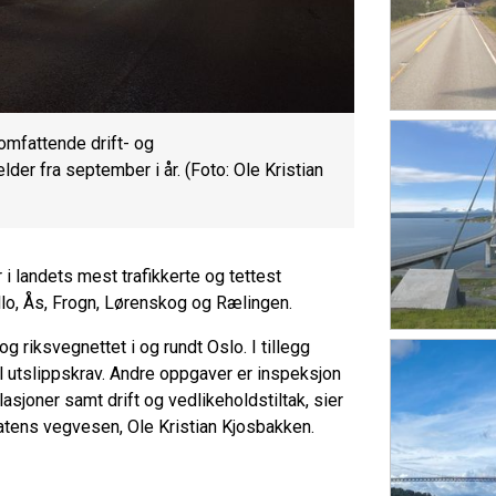
omfattende drift- og
er fra september i år. (Foto: Ole Kristian
i landets mest trafikkerte og tettest
lo, Ås, Frogn, Lørenskog og Rælingen.
g riksvegnettet i og rundt Oslo. I tillegg
l utslippskrav. Andre oppgaver er inspeksjon
asjoner samt drift og vedlikeholdstiltak, sier
atens vegvesen, Ole Kristian Kjosbakken.