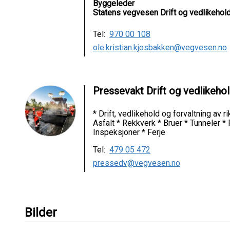
Byggeleder
Statens vegvesen Drift og vedlikehol
Tel:
970 00 108
ole.kristian.kjosbakken@vegvesen.no
Pressevakt Drift og vedlikeho
* Drift, vedlikehold og forvaltning av 
Asfalt * Rekkverk * Bruer * Tunneler *
Inspeksjoner * Ferje
Tel:
479 05 472
pressedv@vegvesen.no
Bilder