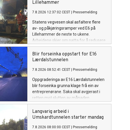
Lillehammer
7.8.2026 12:37:02 CEST
|
Pressemelding
Statens vegvesen skal asfaltere flere
av- og påkjøringsramper ved E6 på
Lillehammer de neste to ukene.
Arbeidene skjer om natta for å redusere
ulempene for trafikantene.
Blir forseinka oppstart for E16
Lærdalstunnelen
7.8.2026 08:52:41 CEST
|
Pressemelding
Oppgraderinga av E16 Lærdalstunnelen
blir forseinka grunna klage frå ein av
entreprenørane. Saka skal avgjerast i
retten mot slutten av månaden.
Langvarig arbeid i
Umskardtunnelen starter mandag
7.8.2026 08:00:00 CEST
|
Pressemelding