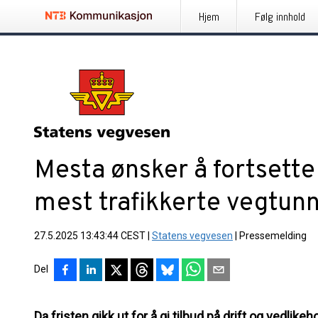
Hjem
Følg innhold
Mesta ønsker å fortsette
mest trafikkerte vegtun
27.5.2025 13:43:44 CEST
|
Statens vegvesen
|
Pressemelding
Del
Da fristen gikk ut for å gi tilbud på drift og vedlik