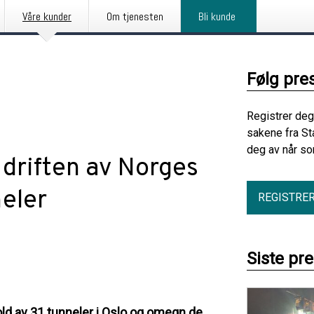
Våre kunder
Om tjenesten
Bli kunde
Følg pre
Registrer deg
sakene fra St
deg av når so
 driften av Norges
neler
REGISTRE
Siste pr
ehold av 31 tunneler i Oslo og omegn de