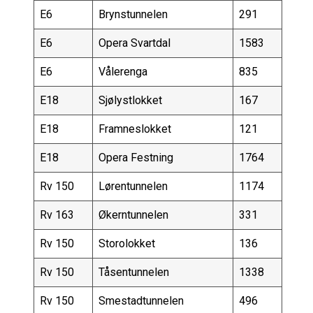
E6
Brynstunnelen
291
E6
Opera Svartdal
1583
E6
Vålerenga
835
E18
Sjølystlokket
167
E18
Framneslokket
121
E18
Opera Festning
1764
Rv 150
Lørentunnelen
1174
Rv 163
Økerntunnelen
331
Rv 150
Storolokket
136
Rv 150
Tåsentunnelen
1338
Rv 150
Smestadtunnelen
496