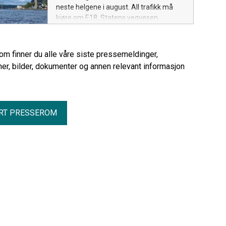
neste helgene i august. All trafikk må
kjøre om E18. Statens vegvesen
oppfordrer trafikantene til å unngå de
mest trafikkerte tidspunktene.
rom finner du alle våre siste pressemeldinger,
er, bilder, dokumenter og annen relevant informasjon
RT PRESSEROM