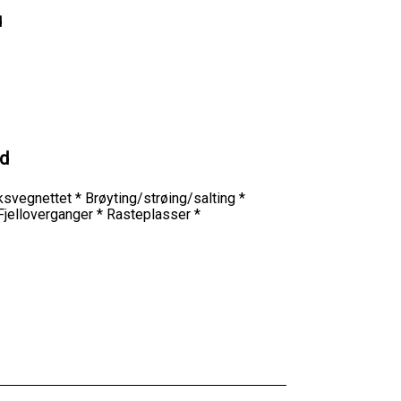
d
ld
riksvegnettet * Brøyting/strøing/salting *
 Fjelloverganger * Rasteplasser *