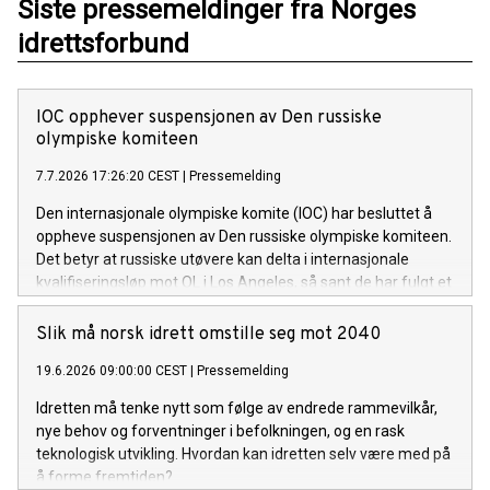
Siste pressemeldinger fra Norges
idrettsforbund
IOC opphever suspensjonen av Den russiske
olympiske komiteen
7.7.2026 17:26:20 CEST
|
Pressemelding
Den internasjonale olympiske komite (IOC) har besluttet å
oppheve suspensjonen av Den russiske olympiske komiteen.
Det betyr at russiske utøvere kan delta i internasjonale
kvalifiseringsløp mot OL i Los Angeles, så sant de har fulgt et
troverdig anti-doping regime.
Slik må norsk idrett omstille seg mot 2040
19.6.2026 09:00:00 CEST
|
Pressemelding
Idretten må tenke nytt som følge av endrede rammevilkår,
nye behov og forventninger i befolkningen, og en rask
teknologisk utvikling. Hvordan kan idretten selv være med på
å forme fremtiden?