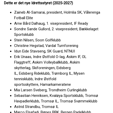
Dette er det nye Idrettsstyret (2025-2027)
Zaineb Al-Samarai, president, Holmlia SK, Vålerenga
Fotball Elite
Arne Bård Dalhaug, 1. visepresident, IF Ready
Sondre Sande Gullord, 2. visepresident, Bækkelaget
Sportsklubb
Stein Nilsen, Soon Golfklubb
Christine Hegstad, Vardal Turnforening
Idun Eide Stavseng, SK Guard, NTNUI
Erik Unaas, Indre Østfold O-lag, Askim IF, OL
Flaggtreff, Askim Volleyballklubb, Askim
skytterlag, Skiforeningen, Eidsberg
IL, Eidsberg Rideklubb, Trømborg IL, Mysen
tennisklubb, Indre Østfold
sportsskyttere, Hamarkameratene
Mia Larsen Sveberg, Trondheim Curlingklubb
Sebastian Henriksen, Kvaløya Sportsklubb, Tromsø
Havpadlerklubb, Tromsø IL, Tromsø Svømmeklubb
Astrid Strandbu, Tromsø IL
Marco Elsafadi, Bønes BBK, Bergen Padelklubb