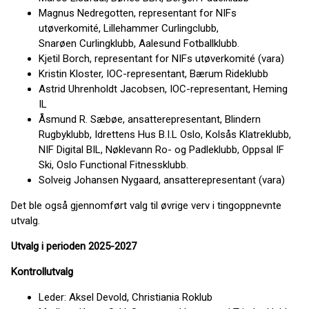
Magnus Nedregotten, representant for NIFs
utøverkomité, Lillehammer Curlingclubb,
Snarøen Curlingklubb, Aalesund Fotballklubb.
Kjetil Borch, representant for NIFs utøverkomité (vara)
Kristin Kloster, IOC-representant, Bærum Rideklubb
Astrid Uhrenholdt Jacobsen, IOC-representant, Heming
IL
Åsmund R. Sæbøe, ansatterepresentant, Blindern
Rugbyklubb, Idrettens Hus B.I.L Oslo, Kolsås Klatreklubb,
NIF Digital BIL, Nøklevann Ro- og Padleklubb, Oppsal IF
Ski, Oslo Functional Fitnessklubb.
Solveig Johansen Nygaard, ansatterepresentant (vara)
Det ble også gjennomført valg til øvrige verv i tingoppnevnte
utvalg.
Utvalg i perioden 2025-2027
Kontrollutvalg
Leder: Aksel Devold, Christiania Roklub