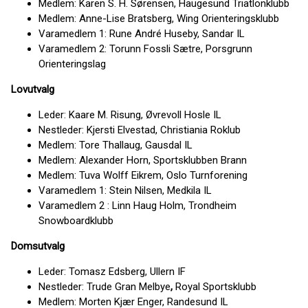
Medlem: Karen S. H. Sørensen, Haugesund Triatlonklubb
Medlem: Anne-Lise Bratsberg, Wing Orienteringsklubb
Varamedlem 1: Rune André Huseby, Sandar IL
Varamedlem 2: Torunn Fossli Sætre, Porsgrunn
Orienteringslag
Lovutvalg
Leder: Kaare M. Risung, Øvrevoll Hosle IL
Nestleder: Kjersti Elvestad, Christiania Roklub
Medlem: Tore Thallaug, Gausdal IL
Medlem: Alexander Horn, Sportsklubben Brann
Medlem: Tuva Wolff Eikrem, Oslo Turnforening
Varamedlem 1: Stein Nilsen, Medkila IL
Varamedlem 2 : Linn Haug Holm, Trondheim
Snowboardklubb
Domsutvalg
Leder: Tomasz Edsberg, Ullern IF
Nestleder: Trude Gran Melbye
,
Royal Sportsklubb
Medlem: Morten Kjær Enger, Randesund IL