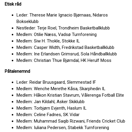
Etisk råd
Leder: Therese Marie Ignacio Bjørnaas, Nidaros
Bokseklubb
Nestleder: Terje Roel, Trondheim Basketballklubb
Medlem: Otilie Næss, Vadsø Turnforening
Medlem: Siw H. Thokle, Stokke IL
Medlem: Casper Width, Fredrikstad Basketballklubb
Medlem: Ine Erlandsen Grimsrud, Sola Håndballklubb
Medlem: Christian Thue Bjørndal, HK Herulf Moss
Påtalenemnd
Leder: Reidar Bruusgaard, Slemmestad IF
Medlem: Wenche Merethe Kåsa, Skarphedin IL
Medlem: Håkon Kristian Stavrum, Vålerenga Fotball Elite
Medlem: Jan Kildahl, Asker Skiklubb
Medlem: Torbjørn Evjenth, Haslum IL
Medlem: Celine Fadnes, SK Vidar
Medlem: Muhammad Saqib Rizwani, Friends Cricket Club
Medlem: Iuliana Pedersen, Stabekk Turnforening