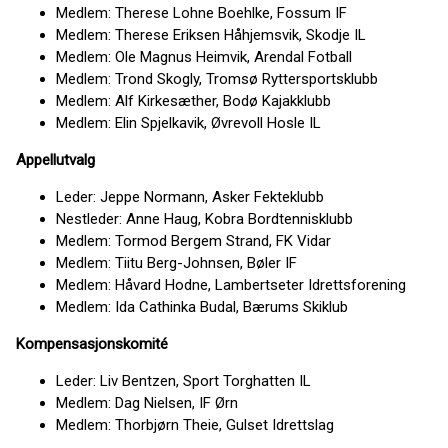
Medlem: Therese Lohne Boehlke, Fossum IF
Medlem: Therese Eriksen Håhjemsvik, Skodje IL
Medlem: Ole Magnus Heimvik, Arendal Fotball
Medlem: Trond Skogly, Tromsø Ryttersportsklubb
Medlem: Alf Kirkesæther, Bodø Kajakklubb
Medlem: Elin Spjelkavik, Øvrevoll Hosle IL
Appellutvalg
Leder: Jeppe Normann, Asker Fekteklubb
Nestleder: Anne Haug, Kobra Bordtennisklubb
Medlem: Tormod Bergem Strand, FK Vidar
Medlem: Tiitu Berg-Johnsen, Bøler IF
Medlem: Håvard Hodne, Lambertseter Idrettsforening
Medlem: Ida Cathinka Budal, Bærums Skiklub
Kompensasjonskomité
Leder: Liv Bentzen, Sport Torghatten IL
Medlem: Dag Nielsen, IF Ørn
Medlem: Thorbjørn Theie, Gulset Idrettslag