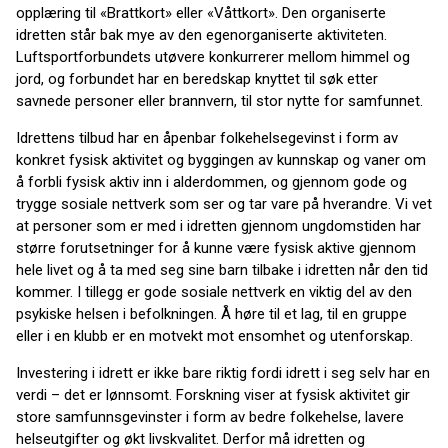
opplæring til «Brattkort» eller «Våttkort». Den organiserte
idretten står bak mye av den egenorganiserte aktiviteten.
Luftsportforbundets utøvere konkurrerer mellom himmel og
jord, og forbundet har en beredskap knyttet til søk etter
savnede personer eller brannvern, til stor nytte for samfunnet.
Idrettens tilbud har en åpenbar folkehelsegevinst i form av
konkret fysisk aktivitet og byggingen av kunnskap og vaner om
å forbli fysisk aktiv inn i alderdommen, og gjennom gode og
trygge sosiale nettverk som ser og tar vare på hverandre. Vi vet
at personer som er med i idretten gjennom ungdomstiden har
større forutsetninger for å kunne være fysisk aktive gjennom
hele livet og å ta med seg sine barn tilbake i idretten når den tid
kommer. I tillegg er gode sosiale nettverk en viktig del av den
psykiske helsen i befolkningen. Å høre til et lag, til en gruppe
eller i en klubb er en motvekt mot ensomhet og utenforskap.
Investering i idrett er ikke bare riktig fordi idrett i seg selv har en
verdi – det er lønnsomt. Forskning viser at fysisk aktivitet gir
store samfunnsgevinster i form av bedre folkehelse, lavere
helseutgifter og økt livskvalitet. Derfor må idretten og