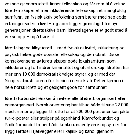
voksne gjennom idrett finner fellesskap og får rom til å vokse.
Idretten skaper et mer inkluderende fellesskap i et mangfoldig
samfunn, en fysisk aktiv befolkning som bærer med seg gode
erfaringer videre i livet – og som legger grunnlaget for nye
generasjoner idrettsaktive barn. Idrettslagene er et godt sted å
vokse opp – og å høre til.
Idrettslagene tilbyr idrett – med fysisk aktivitet, inkludering og
psykisk helse, gode sosiale fellesskap og demokrati. Disse
konsekvensene av idrett skaper gode lokalsamfunn som
inkluderer og forhindrer kriminalitet og utenforskap. Idretten har
mer enn 10 000 demokratisk valgte styrer, og er med det
Norges største arena for trening i demokrati. Det er kjernen i
hele norsk idrett og et gedigent gode for samfunnet.
Idrettsforbundet ønsker å invitere alle til idrett, organisert eller
egenorganisert. Norsk orientering har tilbud både til sine 22 000
medlemmer og legger til rette for at 200 000 personer kan jakte
tur-o-poster eller stolper på egenhånd. Klatreforbundet og
Padleforbundet trener både konkurranseutøvere og sørger for
trygg ferdsel i fjellvegger eller i kajakk og kano, gjennom