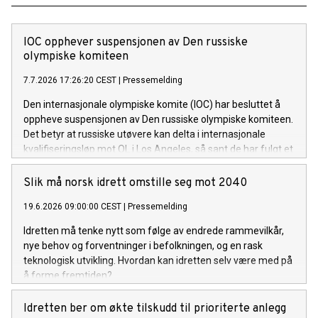
IOC opphever suspensjonen av Den russiske
olympiske komiteen
7.7.2026 17:26:20 CEST
|
Pressemelding
Den internasjonale olympiske komite (IOC) har besluttet å
oppheve suspensjonen av Den russiske olympiske komiteen.
Det betyr at russiske utøvere kan delta i internasjonale
kvalifiseringsløp mot OL i Los Angeles, så sant de har fulgt et
troverdig anti-doping regime.
Slik må norsk idrett omstille seg mot 2040
19.6.2026 09:00:00 CEST
|
Pressemelding
Idretten må tenke nytt som følge av endrede rammevilkår,
nye behov og forventninger i befolkningen, og en rask
teknologisk utvikling. Hvordan kan idretten selv være med på
å forme fremtiden?
Idretten ber om økte tilskudd til prioriterte anlegg