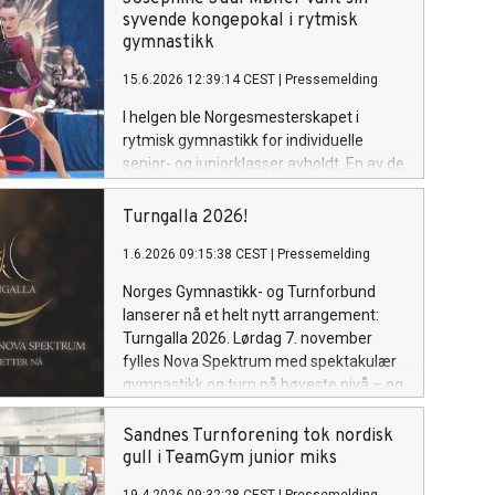
syvende kongepokal i rytmisk
gymnastikk
15.6.2026 12:39:14 CEST
|
Pressemelding
I helgen ble Norgesmesterskapet i
rytmisk gymnastikk for individuelle
senior- og juniorklasser avholdt. En av de
mest prestisjefylte utmerkelsene som
ble delt ut var kongepokalen, og den gikk
Turngalla 2026!
til Josephine Juul Møller, som med
1.6.2026 09:15:38 CEST
|
Pressemelding
seieren sikret seg sin syvende
kongepokal.
Norges Gymnastikk- og Turnforbund
lanserer nå et helt nytt arrangement:
Turngalla 2026. Lørdag 7. november
fylles Nova Spektrum med spektakulær
gymnastikk og turn på høyeste nivå – og
billettsalget er nå åpnet.
Sandnes Turnforening tok nordisk
gull i TeamGym junior miks