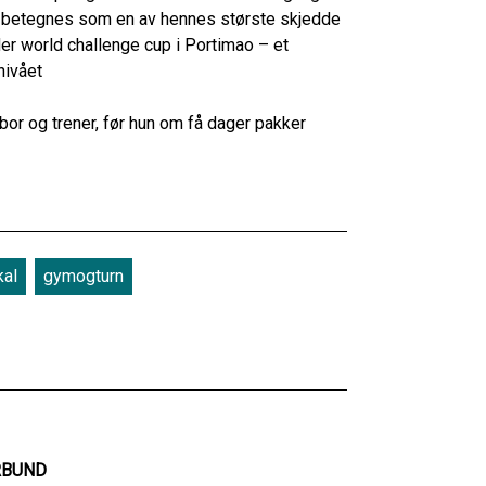
an betegnes som en av hennes største skjedde
der world challenge cup i Portimao – et
nivået
n bor og trener, før hun om få dager pakker
al
gymogturn
RBUND