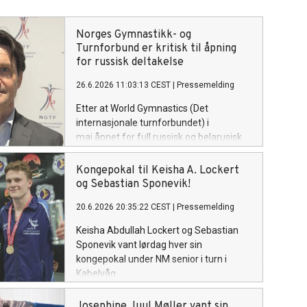
Norges Gymnastikk- og
Turnforbund er kritisk til åpning
for russisk deltakelse
26.6.2026 11:03:13 CEST
|
Pressemelding
Etter at World Gymnastics (Det
internasjonale turnforbundet) i
mai åpnet for full russisk og belarusisk
deltakelse, skal European Gymnastics i
en ekstraordinær kongress på mandag
Kongepokal til Keisha A. Lockert
stemme over hvorvidt dette også skal
og Sebastian Sponevik!
gjelde ved konkurranser i regi av det
20.6.2026 20:35:22 CEST
|
Pressemelding
europeiske forbundet. Norges
Gymnastikk- og Turnforbunds tydelige
Keisha Abdullah Lockert og Sebastian
holdning mot russisk og belarussisk
Sponevik vant lørdag hver sin
deltagelse er uforandret.
kongepokal under NM senior i turn i
Kabelvåg.
Josephine Juul Møller vant sin