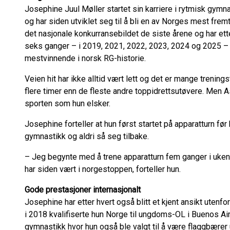
Josephine Juul Møller startet sin karriere i rytmisk gymna
og har siden utviklet seg til å bli en av Norges mest fre
det nasjonale konkurransebildet de siste årene og har e
seks ganger – i 2019, 2021, 2022, 2023, 2024 og 2025 – 
mestvinnende i norsk RG-historie.
Veien hit har ikke alltid vært lett og det er mange treni
flere timer enn de fleste andre toppidrettsutøvere. Men As
sporten som hun elsker.
Josephine forteller at hun først startet på apparatturn før
gymnastikk og aldri så seg tilbake.
– Jeg begynte med å trene apparatturn fem ganger i uken 
har siden vært i norgestoppen, forteller hun.
Gode prestasjoner internasjonalt
Josephine har etter hvert også blitt et kjent ansikt uten
i 2018 kvalifiserte hun Norge til ungdoms-OL i Buenos Air
gymnastikk hvor hun også ble valgt til å være flaggbære