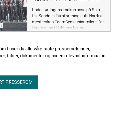
19.4.2026 09:32:28 CEST
|
Pressemelding
Under lørdagens konkurranse på Sola
tok Sandnes Turnforening gull i Nordisk
mesterskap TeamGym junior miks – for
første gang i klubbens historie.
rom finner du alle våre siste pressemeldinger,
er, bilder, dokumenter og annen relevant informasjon
RT PRESSEROM