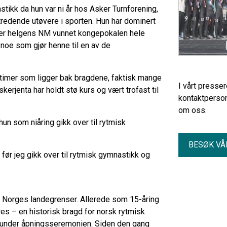
stikk da hun var ni år hos Asker Turnforening,
mtredende utøvere i sporten. Hun har dominert
tter helgens NM vunnet kongepokalen hele
noe som gjør henne til en av de
ngstimer som ligger bak bragdene, faktisk mange
I vårt presse
kerjenta har holdt stø kurs og vært trofast til
kontaktperson
om oss.
 hun som niåring gikk over til rytmisk
BESØK VÅ
før jeg gikk over til rytmisk gymnastikk og
for Norges landegrenser. Allerede som 15-åring
es – en historisk bragd for norsk rytmisk
r under åpningsseremonien. Siden den gang