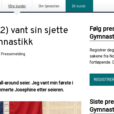
Våre kunder
Om tjenesten
Bli kunde
) vant sin sjette
Følg pre
Gymnasti
mnastikk
Registrer deg
|
Pressemelding
sakene fra N
fortløpende. 
REGISTRE
ll-around seier. Jeg vant min første i
ummerte Josephine etter seieren.
Siste pr
Gymnasti