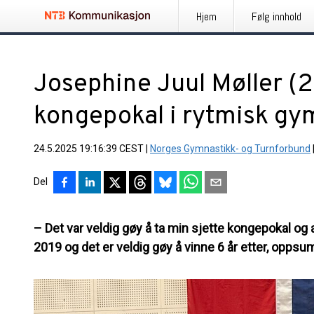
Hjem
Følg innhold
Josephine Juul Møller (22
kongepokal i rytmisk gy
24.5.2025 19:16:39 CEST
|
Norges Gymnastikk- og Turnforbund
Del
– Det var veldig gøy å ta min sjette kongepokal og a
2019 og det er veldig gøy å vinne 6 år etter, opps