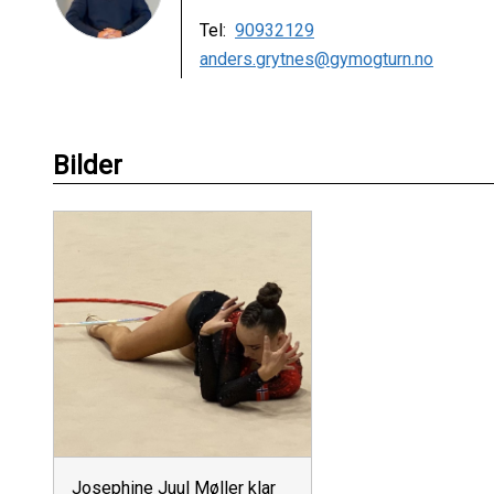
Tel:
90932129
anders.grytnes@gymogturn.no
Bilder
Josephine Juul Møller klar