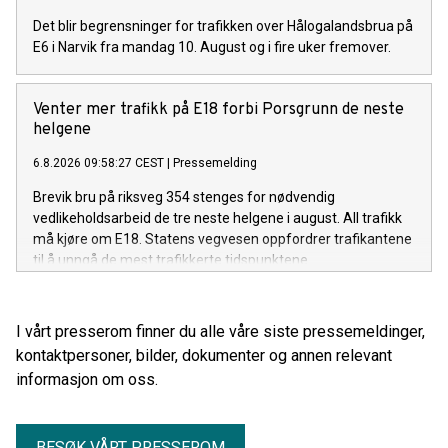
Det blir begrensninger for trafikken over Hålogalandsbrua på
E6 i Narvik fra mandag 10. August og i fire uker fremover.
Venter mer trafikk på E18 forbi Porsgrunn de neste
helgene
6.8.2026 09:58:27 CEST
|
Pressemelding
Brevik bru på riksveg 354 stenges for nødvendig
vedlikeholdsarbeid de tre neste helgene i august. All trafikk
må kjøre om E18. Statens vegvesen oppfordrer trafikantene
til å unngå de mest trafikkerte tidspunktene.
I vårt presserom finner du alle våre siste pressemeldinger,
kontaktpersoner, bilder, dokumenter og annen relevant
informasjon om oss.
BESØK VÅRT PRESSEROM