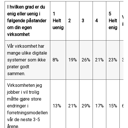
I hvilken grad er du
enig eller uenig i
1
5
Ve
følgende påstander
Helt
2
3
4
Helt
ik
om din egen
uenig
enig
virksomhet
Vår virksomhet har
mange ulike digitale
systemer som ikke
8%
19%
26%
21%
23%
3%
prater godt
sammen.
Virksomheten jeg
jobber i vil trolig
måtte gjøre store
endringer i
13%
21%
29%
17%
15%
6%
forretningsmodellen
vår de neste 3-5
årene.