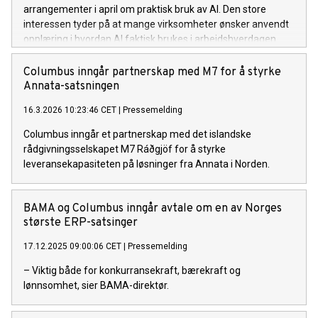
arrangementer i april om praktisk bruk av AI. Den store
interessen tyder på at mange virksomheter ønsker anvendt
opplæring i hvordan AI faktisk brukes i arbeidshverdagen.
Columbus inngår partnerskap med M7 for å styrke
Annata-satsningen
16.3.2026 10:23:46 CET
|
Pressemelding
Columbus inngår et partnerskap med det islandske
rådgivningsselskapet M7 Ráðgjöf for å styrke
leveransekapasiteten på løsninger fra Annata i Norden.
BAMA og Columbus inngår avtale om en av Norges
største ERP-satsinger
17.12.2025 09:00:06 CET
|
Pressemelding
– Viktig både for konkurransekraft, bærekraft og
lønnsomhet, sier BAMA-direktør.