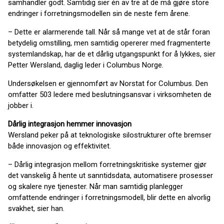
samhandler godt. Samtidig sier én av tre at de må gjøre store
endringer i forretningsmodellen sin de neste fem årene.
– Dette er alarmerende tall. Når så mange vet at de står foran
betydelig omstilling, men samtidig opererer med fragmenterte
systemlandskap, har de et dårlig utgangspunkt for å lykkes, sier
Petter Wersland, daglig leder i Columbus Norge.
Undersøkelsen er gjennomført av Norstat for Columbus. Den
omfatter 503 ledere med beslutningsansvar i virksomheten de
jobber i.
Dårlig integrasjon hemmer innovasjon
Wersland peker på at teknologiske silostrukturer ofte bremser
både innovasjon og effektivitet.
– Dårlig integrasjon mellom forretningskritiske systemer gjør
det vanskelig å hente ut sanntidsdata, automatisere prosesser
og skalere nye tjenester. Når man samtidig planlegger
omfattende endringer i forretningsmodell, blir dette en alvorlig
svakhet, sier han.