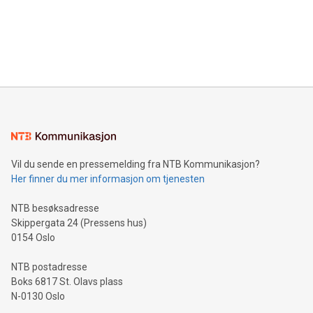
Canada: LABZ) (OTC: LABZF) (FRA: H1N) is thrilled to
data and gain a deeper understanding of how to serve their
announce an engaging Twitter Spaces event on Green
customers more effectively. Simplicity with AI-powered
Bitcoin mining, energy markets, and sustainability on July 3,
querying: Marketers can use artificial intelligence to query
2024 at 2 p.m. ET. Follow us on X at MetasphereLabs for
their data using natural language search, reducing the
updates and to join the event. What We'll Discuss Bitcoin
reliance on data scientists. Us
Mining Basics: Understand the fundamentals of Bitcoin
mining.Energy Market Dynamics: Explore how Bitcoin mining
interacts with energy markets.Sustainable Innovations:
Learn about our efforts to promote sustainability in Bitcoin
mining.Sound Money: Discover how tamper-proof currency
can enhance stability.Efficient Payment Rails: See how fast,
neutral payment systems support humanitarian
Vil du sende en pressemelding fra NTB Kommunikasjon?
projects.Carbon Footprint: Compare Bitcoin's environmental
Her finner du mer informasjon om tjenesten
impact with traditional banking. "We're excited to host this
event and dive into the critical topics of Bitcoin
NTB besøksadresse
Skippergata 24 (Pressens hus)
0154 Oslo
NTB postadresse
Boks 6817 St. Olavs plass
N-0130 Oslo