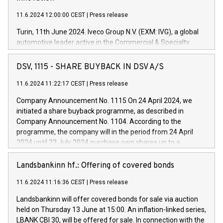
11.6.2024 12:00:00 CEST
|
Press release
Turin, 11th June 2024. Iveco Group N.V. (EXM: IVG), a global
automotive leader active in the Commercial & Specialty
Vehicles, Powertrain and related Financial Services arenas,
has successfully signed a term loan facility of 150 million
DSV, 1115 - SHARE BUYBACK IN DSV A/S
euros with Cassa Depositi e Prestiti (CDP), for the creation of
new projects in Italy dedicated to research, development and
11.6.2024 11:22:17 CEST
|
Press release
innovation. In detail, through the resources made available
Company Announcement No. 1115 On 24 April 2024, we
by CDP, Iveco Group will develop innovative technologies and
initiated a share buyback programme, as described in
architectures in the field of electric propulsion and further
Company Announcement No. 1104. According to the
develop solutions for autonomous driving, digitalisation and
programme, the company will in the period from 24 April
vehicle connectivity aimed at increasing efficiency, safety,
2024 until 23 July 2024 purchase own shares up to a
driving comfort and productivity. The financed investments,
maximum value of DKK 1,000 million, and no more than
which will have a 5-year amortising profile, will be made by
1,700,000 shares, corresponding to 0.79% of the share
Landsbankinn hf.: Offering of covered bonds
Iveco Group in Italy by the end of 2025. Iveco Group N.V.
capital at commencement of the programme. The
(EXM: IVG) is the home of unique people and brands that
11.6.2024 11:16:36 CEST
|
Press release
programme has been implemented in accordance with
power your business and mission to advance a more
Regulation No. 596/2014 of the European Parliament and
sustainable society. The eight brands are each a
Landsbankinn will offer covered bonds for sale via auction
Council of 16 April 2014 (“MAR”) (save for the rules on share
held on Thursday 13 June at 15:00. An inflation-linked series,
buyback programmes set out in MAR article 5) and the
LBANK CBI 30, will be offered for sale. In connection with the