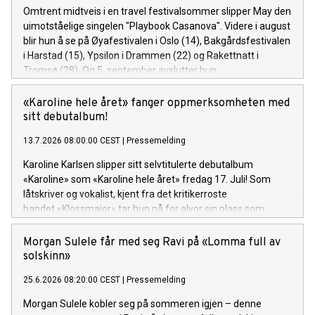
Omtrent midtveis i en travel festivalsommer slipper May den
uimotståelige singelen "Playbook Casanova". Videre i august
blir hun å se på Øyafestivalen i Oslo (14), Bakgårdsfestivalen
i Harstad (15), Ypsilon i Drammen (22) og Rakettnatt i
Tromsø (28). Og 5. september avslutter hun
festivalsesongen med Spirefest i Ålesund.
«Karoline hele året» fanger oppmerksomheten med
sitt debutalbum!
13.7.2026 08:00:00 CEST
|
Pressemelding
Karoline Karlsen slipper sitt selvtitulerte debutalbum
«Karoline» som «Karoline hele året» fredag 17. Juli! Som
låtskriver og vokalist, kjent fra det kritikerroste
bandet «Klossmajor» tar hun nå for alvor sin plass som
soloartist. Lytteren inviteres inn i et personlig og ujålete
univers fullt av varme, humor og ærlighet.
Morgan Sulele får med seg Ravi på «Lomma full av
solskinn»
25.6.2026 08:20:00 CEST
|
Pressemelding
Morgan Sulele kobler seg på sommeren igjen – denne