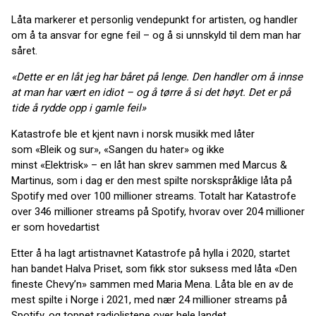
Låta markerer et personlig vendepunkt for artisten, og handler
om å ta ansvar for egne feil – og å si unnskyld til dem man har
såret.
«Dette er en låt jeg har båret på lenge. Den handler om å innse
at man har vært en idiot – og å tørre å si det høyt. Det er på
tide å rydde opp i gamle feil»
Katastrofe ble et kjent navn i norsk musikk med låter
som «Bleik og sur», «Sangen du hater» og ikke
minst «Elektrisk» – en låt han skrev sammen med Marcus &
Martinus, som i dag er den mest spilte norskspråklige låta på
Spotify med over 100 millioner streams. Totalt har Katastrofe
over 346 millioner streams på Spotify, hvorav over 204 millioner
er som hovedartist
Etter å ha lagt artistnavnet Katastrofe på hylla i 2020, startet
han bandet Halva Priset, som fikk stor suksess med låta «Den
fineste Chevy’n» sammen med Maria Mena. Låta ble en av de
mest spilte i Norge i 2021, med nær 24 millioner streams på
Spotify, og toppet radiolistene over hele landet.