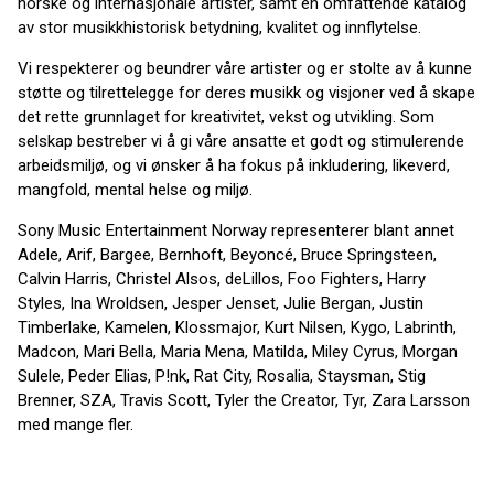
norske og internasjonale artister, samt en omfattende katalog
av stor musikkhistorisk betydning, kvalitet og innflytelse.
Vi respekterer og beundrer våre artister og er stolte av å kunne
støtte og tilrettelegge for deres musikk og visjoner ved å skape
det rette grunnlaget for kreativitet, vekst og utvikling. Som
selskap bestreber vi å gi våre ansatte et godt og stimulerende
arbeidsmiljø, og vi ønsker å ha fokus på inkludering, likeverd,
mangfold, mental helse og miljø.
Sony Music Entertainment Norway representerer blant annet
Adele, Arif, Bargee, Bernhoft, Beyoncé, Bruce Springsteen,
Calvin Harris, Christel Alsos, deLillos, Foo Fighters, Harry
Styles, Ina Wroldsen, Jesper Jenset, Julie Bergan, Justin
Timberlake, Kamelen, Klossmajor, Kurt Nilsen, Kygo, Labrinth,
Madcon, Mari Bella, Maria Mena, Matilda, Miley Cyrus, Morgan
Sulele, Peder Elias, P!nk, Rat City, Rosalia, Staysman, Stig
Brenner, SZA, Travis Scott, Tyler the Creator, Tyr, Zara Larsson
med mange fler.