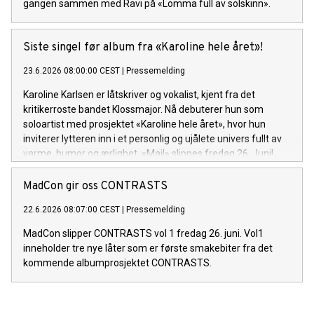
gangen sammen med Ravi på «Lomma full av solskinn».
Siste singel før album fra «Karoline hele året»!
23.6.2026 08:00:00 CEST
|
Pressemelding
Karoline Karlsen er låtskriver og vokalist, kjent fra det
kritikerroste bandet Klossmajor. Nå debuterer hun som
soloartist med prosjektet «Karoline hele året», hvor hun
inviterer lytteren inn i et personlig og ujålete univers fullt av
varme, humor og ærlighet. «Mail» slippes fredag 26. Juni!
MadCon gir oss CONTRASTS
22.6.2026 08:07:00 CEST
|
Pressemelding
MadCon slipper CONTRASTS vol 1 fredag 26. juni. Vol1
inneholder tre nye låter som er første smakebiter fra det
kommende albumprosjektet CONTRASTS.