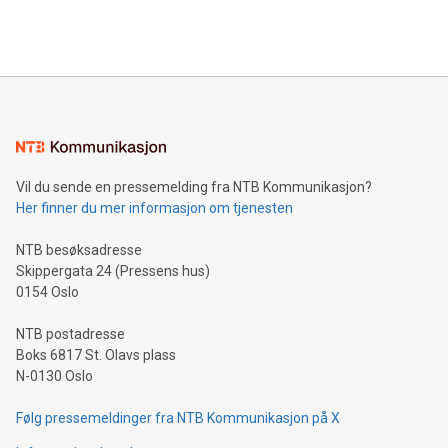
querying: Marketers can use artificial intelligence to query
2024 at 2 p.m. ET. Follow us on X at MetasphereLabs for
their data using natural language search, reducing the
updates and to join the event. What We'll Discuss Bitcoin
reliance on data scientists. Us
Mining Basics: Understand the fundamentals of Bitcoin
mining.Energy Market Dynamics: Explore how Bitcoin mining
interacts with energy markets.Sustainable Innovations:
Learn about our efforts to promote sustainability in Bitcoin
mining.Sound Money: Discover how tamper-proof currency
can enhance stability.Efficient Payment Rails: See how fast,
neutral payment systems support humanitarian
Vil du sende en pressemelding fra NTB Kommunikasjon?
projects.Carbon Footprint: Compare Bitcoin's environmental
Her finner du mer informasjon om tjenesten
impact with traditional banking. "We're excited to host this
event and dive into the critical topics of Bitcoin
NTB besøksadresse
Skippergata 24 (Pressens hus)
0154 Oslo
NTB postadresse
Boks 6817 St. Olavs plass
N-0130 Oslo
Følg pressemeldinger fra NTB Kommunikasjon på X