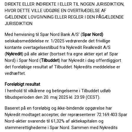
DIREKTE ELLER INDIREKTE I ELLER TIL NOGEN JURISDIKTION,
HVOR DETTE VILLE UDGØRE EN OVERTRÆDELSE AF
GÆLDENDE LOVGIVNING ELLER REGLER I DEN PÅGÆLDENDE
JURISDIKTION
Med henvisning til Spar Nord Bank A/S’ (
Spar Nord)
selskabsmeddelelse nr. 1/2025 vedrørende det frivillige
kontante overtagelsestilbud fra Nykredit Realkredit A/S
(
Nykredit
) på alle aktier (bortset fra egne aktier ejet af Spar
Nord) i Spar Nord (
Tilbuddet
) har Nykredit i dag offentliggjort
det foreløbige resultat af Tilbuddet. Nykredits meddelelse er
vedhæftet.
Foreløbigt resultat
I henhold til vilkårene og betingelserne i Tilbuddet udløb
tilbudsperioden den 20. maj 2025 kl. 23:59 (CEST).
Baseret på en foreløbig og ikke-bindende opgørelse har
Nykredit modtaget accepter, der repræsenterer 72.169.403 Spar
Nord-aktier svarende til 61,32% af aktiekapitalen og
stemmerettighederne i Spar Nord. Sammen med Nykredits