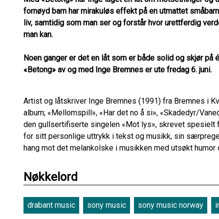
fornøyd barn har mirakuløs effekt på en utmattet småbarns-
liv, samtidig som man ser og forstår hvor urettferdig verd
man kan.
Noen ganger er det en låt som er både solid og skjør på
«Betong» av og med Inge Bremnes er ute fredag 6. juni.
Artist og låtskriver Inge Bremnes (1991) fra Bremnes i Kv
album; «Mellomspill», «Har det no å si», «Skadedyr/Vanedy
den gullsertifiserte singelen «Mot lys», skrevet spesielt f
for sitt personlige uttrykk i tekst og musikk, sin særpr
hang mot det melankolske i musikken med utsøkt humor og
Nøkkelord
drabant music
sony music
sony music norway
i