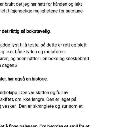
har brukt det jeg har hatt for hånden og lekt
 lett tilgjengelige mulighetene for autotune,
 det riktig så bokstavelig.
e lyst til å teste, så dette er rett og slett
Jeg liker både lyden og metaforen.
aren, og noen nøtter i en boks og knekkebrød
n dagen.»
ter, har også en historie.
drelapp. Den var skitten og full av
skiftet, om ikke lengre. Den er laget på
g vesker. Den er skranglete og sur som et
t å finne balansen. Om hvordan et smil fra et