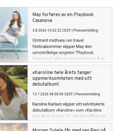
May forføres av en Playbook
Casanova
3.8.2026 10:52:22 CEST
|
Pressemelding
Omtrent midtveis i en travel
festivalsommer slipper May den
uimotståelige singelen "Playbook
Casanova". Videre i august blir hun å se
på Øyafestivalen i Oslo (14),
Bakgårdsfestivalen i Harstad (15),
«Karoline hele året» fanger
Ypsilon i Drammen (22) og Rakettnatt i
oppmerksomheten med sitt
Tromsø (28). Og 5. september avslutter
debutalbum!
hun festivalsesongen med Spirefest i
13.7.2026 08:00:00 CEST
|
Pressemelding
Ålesund.
Karoline Karlsen slipper sitt selvtitulerte
debutalbum «Karoline» som «Karoline
hele året» fredag 17. Juli! Som låtskriver
og vokalist, kjent fra det kritikerroste
bandet «Klossmajor» tar hun nå for alvor
Morgan Sulele får med seg Ravi på