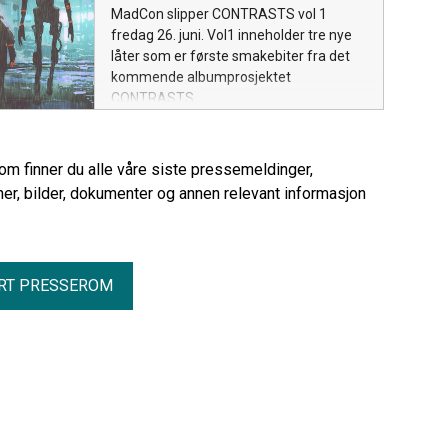
MadCon slipper CONTRASTS vol 1
fredag 26. juni. Vol1 inneholder tre nye
låter som er første smakebiter fra det
kommende albumprosjektet
CONTRASTS.
rom finner du alle våre siste pressemeldinger,
er, bilder, dokumenter og annen relevant informasjon
RT PRESSEROM