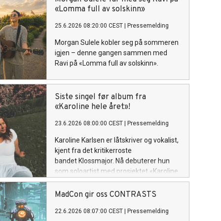
sin plass som soloartist. Lytteren
«Lomma full av solskinn»
inviteres inn i et personlig og ujålete
25.6.2026 08:20:00 CEST
|
Pressemelding
univers fullt av varme, humor og
ærlighet.
Morgan Sulele kobler seg på sommeren
igjen – denne gangen sammen med
Ravi på «Lomma full av solskinn».
Siste singel før album fra
«Karoline hele året»!
23.6.2026 08:00:00 CEST
|
Pressemelding
Karoline Karlsen er låtskriver og vokalist,
kjent fra det kritikerroste
bandet Klossmajor. Nå debuterer hun
som soloartist med prosjektet «Karoline
hele året», hvor hun inviterer lytteren inn
i et personlig og ujålete univers fullt av
MadCon gir oss CONTRASTS
varme, humor og ærlighet. «Mail» slippes
22.6.2026 08:07:00 CEST
|
Pressemelding
fredag 26. Juni!