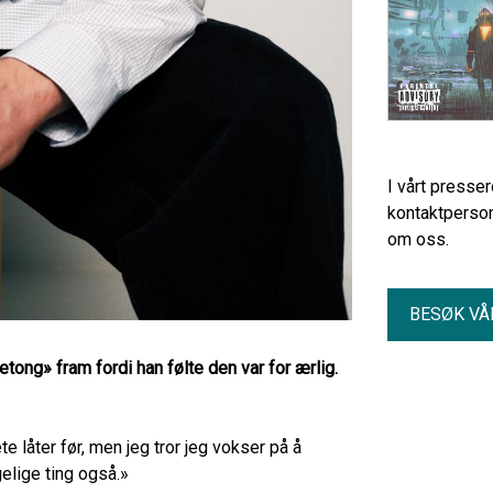
I vårt presse
kontaktperson
om oss.
BESØK VÅ
etong» fram fordi han følte den var for ærlig.
e låter før, men jeg tror jeg vokser på å
elige ting også.»