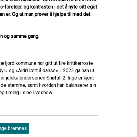
forelder, og kontrasten i det å nyte sitt eget
en er. Og at man prøver å hjelpe til med det
 én og samme gang.
æfjord kommune har gitt ut fire kritikerroste
r» og «Aldri lært å danse». I 2023 ga han ut
or julekalenderserien Snøfall 2. Inge er kjent
egede stemme, samt hvordan han balanserer sin
 timing i sine liveshow.
nge bremnes