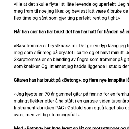
ville at det skulle flyte litt, låte levende og uperfekt. Jeg 
meg fram til noe jeg liker, og bevisst latt være å bruke de
flex time og sånt som gjør ting perfekt, rent og tight.»
Når han sier han har brukt det han har hatt for hånden så er
«Basstromma er brystkassa mi. Det gir en dyp klang jeg hadd
meg som slår meg på brystet i ca tre og et halvt minutt. 
Skarptromma er en blanding av fingre som trommer på git
som knekker. Og litt annet jeg hadde liggende i studio de
Gitaren han har brukt på «Betong», og flere nye innspilte lå
«Jeg kjøpte en 70 år gammel gitar på finn.no for en femhun
malingsflekker etter å ha stått i en garasje siden tusenårs
Instrumentfabrikken PAG i Østfold som også laget sko o
uvær, men veldig stemningsfull.»
Med «Betong» har Inge laget en låt om motsetninger og de