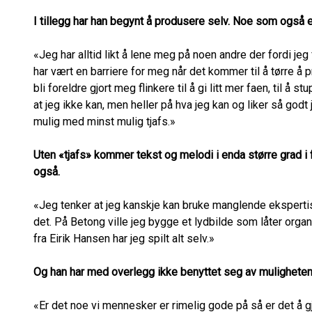
I tillegg har han begynt å produsere selv. Noe som også e
«Jeg har alltid likt å lene meg på noen andre der fordi jeg 
har vært en barriere for meg når det kommer til å tørre å p
bli foreldre gjort meg flinkere til å gi litt mer faen, til å 
at jeg ikke kan, men heller på hva jeg kan og liker så godt
mulig med minst mulig tjafs.»
Uten «tjafs» kommer tekst og melodi i enda større grad i f
også.
«Jeg tenker at jeg kanskje kan bruke manglende ekspertise
det. På Betong ville jeg bygge et lydbilde som låter organi
fra Eirik Hansen har jeg spilt alt selv.»
Og han har med overlegg ikke benyttet seg av muligheten t
«Er det noe vi mennesker er rimelig gode på så er det å gjøre