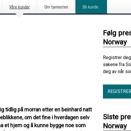
Våre kunder
Om tjenesten
Bli kunde
Følg pre
Norway
Registrer deg
sakene fra S
deg av når so
REGISTRE
g tidlig på morran etter en beinhard natt
Siste pr
blikkene, om det fine i hverdagen selv
Norway
å ha et hjem og å kunne bygge noe som