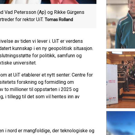
ind Vad Petersson (Ap) og Rikke Gürgens
reder for rektor UiT.
Tomas Rolland
velse av tiden vi lever i. UiT er verdens
atert kunnskap i en ny geopolitisk situasjon.
lutningsstøtte for politikk, samfunn og
tiske universitet.
m at UiT etablerer et nytt senter: Centre for
sitetets forskning og formidling om
av to millioner til oppstarten i 2025 og
, i tillegg til det som vil hentes inn av
n i nord er mangfoldige, der teknologiske og