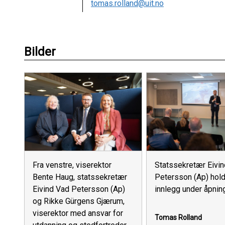
tomas.rolland@uit.no
Bilder
Fra venstre, viserektor
Statssekretær Eivi
Bente Haug, statssekretær
Petersson (Ap) hold
Eivind Vad Petersson (Ap)
innlegg under åpnin
og Rikke Gürgens Gjærum,
viserektor med ansvar for
Tomas Rolland