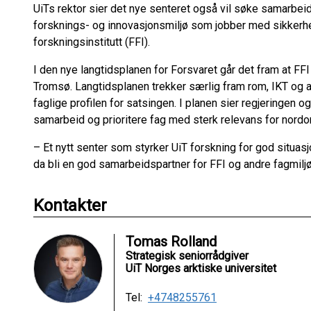
UiTs rektor sier det nye senteret også vil søke samarbei
forsknings- og innovasjonsmiljø som jobber med sikkerh
forskningsinstitutt (FFI).
I den nye langtidsplanen for Forsvaret går det fram at FFI
Tromsø. Langtidsplanen trekker særlig fram rom, IKT og
faglige profilen for satsingen. I planen sier regjeringen og
samarbeid og prioritere fag med sterk relevans for nor
– Et nytt senter som styrker UiT forskning for god situas
da bli en god samarbeidspartner for FFI og andre fagmilj
Kontakter
Tomas Rolland
Strategisk seniorrådgiver
UiT Norges arktiske universitet
Tel:
+4748255761