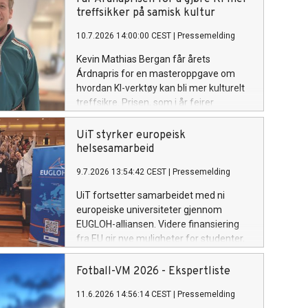
treffsikker på samisk kultur
10.7.2026 14:00:00 CEST
|
Pressemelding
Kevin Mathias Bergan får årets
Árdnapris for en masteroppgave om
hvordan KI-verktøy kan bli mer kulturelt
treffsikre. Prisen, som i år feirer
tiårsjubileum, deles ut under Riddu
Riđđu-festivalen.
UiT styrker europeisk
helsesamarbeid
9.7.2026 13:54:42 CEST
|
Pressemelding
UiT fortsetter samarbeidet med ni
europeiske universiteter gjennom
EUGLOH-alliansen. Videre finansiering
fra EU gir nye muligheter for studenter,
ansatte og forskningsmiljøer ved UiT.
Fotball-VM 2026 - Ekspertliste
11.6.2026 14:56:14 CEST
|
Pressemelding