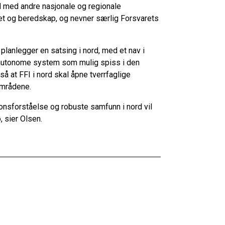
d med andre nasjonale og regionale
et og beredskap, og nevner særlig Forsvarets
 planlegger en satsing i nord, med et nav i
 autonome system som mulig spiss i den
så at FFI i nord skal åpne tverrfaglige
dområdene.
jonsforståelse og robuste samfunn i nord vil
ø, sier Olsen.