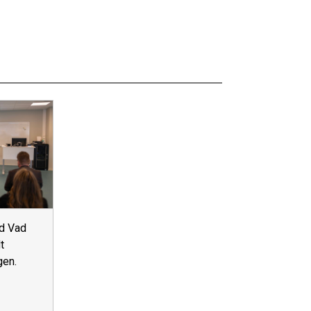
nd Vad
t
gen.