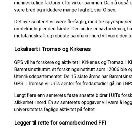
menneskelige faktorer ofte virker sammen. Da må også
være bred og inkludere mange fagfelt, sier Olsen.
Det nye senteret vil være flerfaglig, med tre spydspisse
romteknologi er den første. Den andre er havforskning, ha
motstandskraft og robuste samfunn i nord vil være den t
Lokalisert i Tromsø og Kirkenes
GPS vil ha forskere og aktivitet i Kirkenes og Tromsø. I 
Barentsinstituttet, et forskningsinstitutt som i 2006 ble o
Utenriksdepartementet. De 15 siste årene har Barentsinstitu
GPS. I Tromsø vil UiTs senter for fredsstudier gå inn i G
Langt flere enn senterets faste ansatte bidrar i UiTs fors
sikkerhet i nord. Én av senterets oppgaver vil være å legge
universitetets faglige aktivitet på feltet.
Legger til rette for samarbeid med FFI