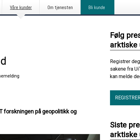
Våre kunder
Om tjenesten
Bli kunde
Følg pre
arktiske 
id
Registrer deg
sakene fra Ui
semelding
kan melde deg
REGISTRE
T forskningen på geopolitikk og
Siste pr
arktiske 