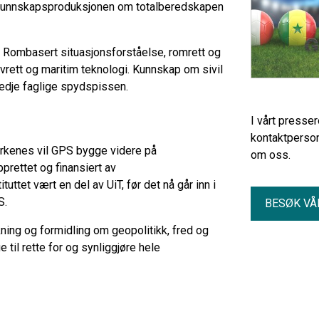
 kunnskapsproduksjonen om totalberedskapen
r. Rombasert situasjonsforståelse, romrett og
vrett og maritim teknologi. Kunnskap om sivil
redje faglige spydspissen.
I vårt presse
kontaktperson
Kirkenes vil GPS bygge videre på
om oss.
pprettet og finansiert av
ttet vært en del av UiT, før det nå går inn i
PS.
BESØK VÅ
kning og formidling om geopolitikk, fred og
 til rette for og synliggjøre hele