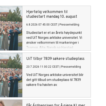
Hjertelig velkommen til
studiestart mandag 10. august
6.8.2026 07:45:00 CEST
|
Pressemelding
Studiestart er et av årets høydepunkt
ved UiT Norges arktiske universitet. Vi
ønsker velkommen til markeringer i
Tromsø, Alta, Narvik og Harstad.
UiT tilbyr 7839 søkere studieplass
23.7.2026 11:00:22 CEST
|
Pressemelding
Ved UiT Norges arktiske universitet blir
det gitt tilbud om studieplass til 7839
søkere fra høsten av.
Får Árdnaprisen for å gjøre KI mer