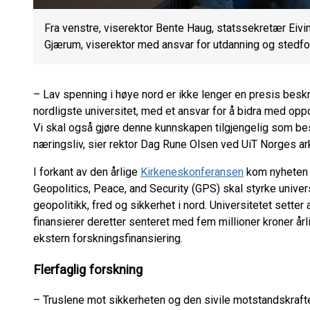
Fra venstre, viserektor Bente Haug, statssekretær Eiv
Gjærum, viserektor med ansvar for utdanning og stedfort
– Lav spenning i høye nord er ikke lenger en presis beskri
nordligste universitet, med et ansvar for å bidra med oppd
Vi skal også gjøre denne kunnskapen tilgjengelig som bes
næringsliv, sier rektor Dag Rune Olsen ved UiT Norges ark
I forkant av den årlige
Kirkeneskonferansen
kom nyheten o
Geopolitics, Peace, and Security (GPS) skal styrke univer
geopolitikk, fred og sikkerhet i nord. Universitetet setter 
finansierer deretter senteret med fem millioner kroner årlig
ekstern forskningsfinansiering.
Flerfaglig forskning
– Truslene mot sikkerheten og den sivile motstandskrafte