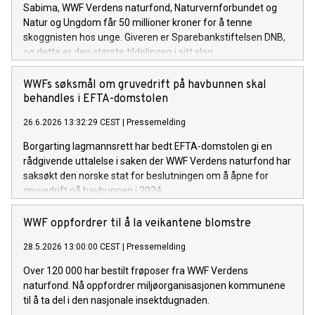
Sabima, WWF Verdens naturfond, Naturvernforbundet og
Natur og Ungdom får 50 millioner kroner for å tenne
skoggnisten hos unge. Giveren er Sparebankstiftelsen DNB,
og dette er den største tildelingen i sitt slag.
WWFs søksmål om gruvedrift på havbunnen skal
behandles i EFTA-domstolen
26.6.2026 13:32:29 CEST
|
Pressemelding
Borgarting lagmannsrett har bedt EFTA-domstolen gi en
rådgivende uttalelse i saken der WWF Verdens naturfond har
saksøkt den norske stat for beslutningen om å åpne for
gruvedrift på havbunnen i 2024.
WWF oppfordrer til å la veikantene blomstre
28.5.2026 13:00:00 CEST
|
Pressemelding
Over 120 000 har bestilt frøposer fra WWF Verdens
naturfond. Nå oppfordrer miljøorganisasjonen kommunene
til å ta del i den nasjonale insektdugnaden.