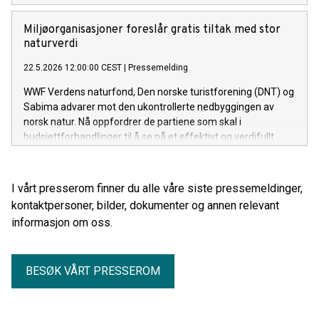
Miljøorganisasjoner foreslår gratis tiltak med stor
naturverdi
22.5.2026 12:00:00 CEST
|
Pressemelding
WWF Verdens naturfond, Den norske turistforening (DNT) og
Sabima advarer mot den ukontrollerte nedbyggingen av
norsk natur. Nå oppfordrer de partiene som skal i
budsjettforhandlinger til å se på et effektivt og verdifullt
tiltak.
I vårt presserom finner du alle våre siste pressemeldinger,
kontaktpersoner, bilder, dokumenter og annen relevant
informasjon om oss.
BESØK VÅRT PRESSEROM