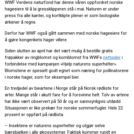
WWF Verdens naturfond har denne våren oppfordret norske
hageeiere til å la gressklipperen stå i mai. Naturen er under
press fra alle kanter, og kortklipte plener er som biologiske
ørkener å regne.
Derfor har WWF også gått sammen med norske hageeiere for
å gjøre kongerikets hager villere.
Siden slutten av april har det vært mulig å bestille gratis
frøpakker av ringblomst og kornblomst fra WWFs
nettsider
i
forbindelse med kampanjen «Hjelp naturens superhelter».
Blomstene er spesielt godt egnet som næring for pollinatorene
i norske hager, som for eksempel bier.
En tredjedel av bieartene i Norge står på Norsk rødliste for
arter. Mange står i akutt fare for å forsvinne helt. Tolv av artene
har ikke vært observert på 50 år og er sannsynligvis utdødd.
Situasjonen er like prekær for norske sommerfugler. Hele 22
prosent er oppført på rødlista.
– Insektene er naturens superhelter og utgjør selve
bærebjelken i alle økosystemer. Faktisk kommer rundt en