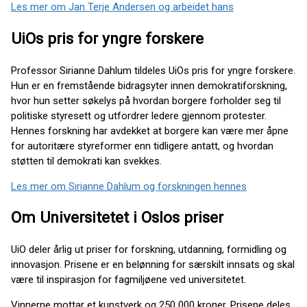
Les mer om Jan Terje Andersen og arbeidet hans
UiOs pris for yngre forskere
Professor Sirianne Dahlum
tildeles UiOs pris for yngre forskere.
Hun er en fremstående bidragsyter innen demokratiforskning,
hvor hun setter søkelys på hvordan borgere forholder seg til
politiske styresett og utfordrer ledere gjennom protester.
Hennes forskning har avdekket at borgere kan være mer åpne
for autoritære styreformer enn tidligere antatt, og hvordan
støtten til demokrati kan svekkes.
Les mer om Sirianne Dahlum og forskningen hennes
Om Universitetet i Oslos priser
UiO deler årlig ut priser for forskning, utdanning, formidling og
innovasjon. Prisene er en belønning for særskilt innsats og skal
være til inspirasjon for fagmiljøene ved universitetet.
Vinnerne mottar et kunstverk og 250 000 kroner. Prisene deles