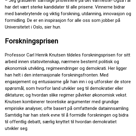
– Jeg gratulerer samtlige prisvinnere på det varmeste! Også i år
har det vært sterke kandidater til alle prisene. Vinnerne bidrar
med banebrytende og viktig forskning, utdanning, innovasjon og
formidling. De er en inspirasjon for alle oss som jobber på
Universitetet i Oslo, sier hun.
Forskningsprisen
Professor Carl Henrik Knutsen tildeles forskningsprisen for sitt
arbeid innen statsvitenskap, nærmere bestemt politisk og
økonomisk utvikling, regimeendringer og demokrati. Her ligger
han helt i den internasjonale forskningsfronten. Med
engasjement og entusiasme går han inn i og utforsker de store
spørsmål, som hvorfor land utvikler seg til demokratier eller
diktaturer, og hvordan slike regimer påvirker økonomisk vekst.
Knutsen kombinerer teoretiske argumenter med grundige
empiriske analyser, ofte basert på omfattende datainnsamling.
Samtidig har han sterk evne til å formidle forskningen og bidra
til offentlig debatt, særlig knyttet til hvordan demokratiet
utvikler seg.