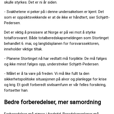
skulle styrkes. Det er ni år siden.
- Svakhetene vi peker på i denne undersøkelsen er kjent. Det
som er oppsiktsvekkende er at de ikke er håndtert, sier Schjøtt-
Pedersen.
Det er viktig å presisere at Norge er på vei mot å styrke
totalforsvaret. Både totalberedskapsmeldingen som Stortinget
behandlet 6. mai, og langtidsplanen for forsvarssektoren,
inneholder viktige tiltak.
- Planene Stortinget nå har vedtatt må forplikte. De må følges
og ikke minst følges opp, understreker Schjøtt-Pedersen.
- Målet er å ta vare på freden. Vi må like fullt ta den
sikkerhetspolitiske situasjonen på alvor og planlegge for krise
og krig. Et godt forberedt sivilsamfunn er vår felles forsikring,
fortsetter han.
Bedre forberedelser, mer samordning
Forberedelser må gjøres i fredstid. Beredskapsplaner må