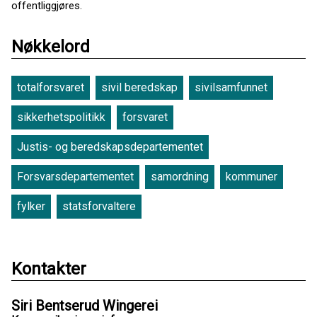
offentliggjøres.
Nøkkelord
totalforsvaret
sivil beredskap
sivilsamfunnet
sikkerhetspolitikk
forsvaret
Justis- og beredskapsdepartementet
Forsvarsdepartementet
samordning
kommuner
fylker
statsforvaltere
Kontakter
Siri Bentserud Wingerei