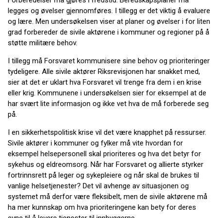
legges og øvelser gjennomføres. I tillegg er det viktig å evaluere
og lære. Men undersøkelsen viser at planer og øvelser i for liten
grad forbereder de sivile aktørene i kommuner og regioner på å
støtte militære behov.
I tillegg må Forsvaret kommunisere sine behov og prioriteringer
tydeligere. Alle sivile aktører Riksrevisjonen har snakket med,
sier at det er uklart hva Forsvaret vil trenge fra dem i en krise
eller krig. Kommunene i undersøkelsen sier for eksempel at de
har svært lite informasjon og ikke vet hva de må forberede seg
på.
I en sikkerhetspolitisk krise vil det være knapphet på ressurser.
Sivile aktører i kommuner og fylker må vite hvordan for
eksempel helsepersonell skal prioriteres og hva det betyr for
sykehus og eldreomsorg. Når har Forsvaret og allierte styrker
fortrinnsrett på leger og sykepleiere og når skal de brukes til
vanlige helsetjenester? Det vil avhenge av situasjonen og
systemet må derfor være fleksibelt, men de sivile aktørene må
ha mer kunnskap om hva prioriteringene kan bety for deres
evne til å levere tjenester til innbyggerne.