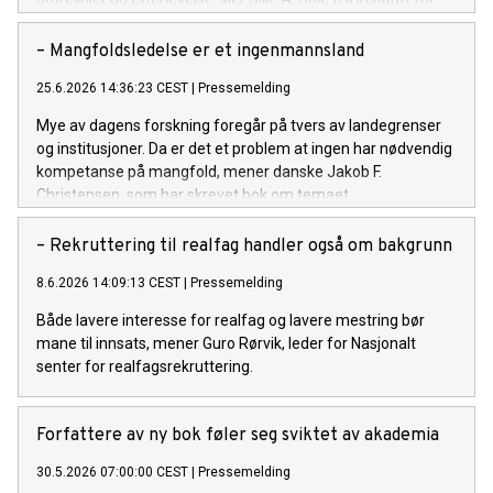
energiteknikk.
– Mangfoldsledelse er et ingenmannsland
25.6.2026 14:36:23 CEST
|
Pressemelding
Mye av dagens forskning foregår på tvers av landegrenser
og institusjoner. Da er det et problem at ingen har nødvendig
kompetanse på mangfold, mener danske Jakob F.
Christensen, som har skrevet bok om temaet.
– Rekruttering til realfag handler også om bakgrunn
8.6.2026 14:09:13 CEST
|
Pressemelding
Både lavere interesse for realfag og lavere mestring bør
mane til innsats, mener Guro Rørvik, leder for Nasjonalt
senter for realfagsrekruttering.
Forfattere av ny bok føler seg sviktet av akademia
30.5.2026 07:00:00 CEST
|
Pressemelding