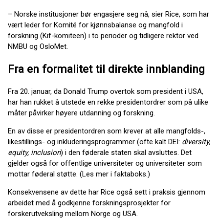
– Norske institusjoner bør engasjere seg nå, sier Rice, som har
vært leder for Komité for kjønnsbalanse og mangfold i
forskning (Kif-komiteen) i to perioder og tidligere rektor ved
NMBU og OsloMet.
Fra en formalitet til direkte innblanding
Fra 20. januar, da Donald Trump overtok som president i USA,
har han rukket å utstede en rekke presidentordrer som på ulike
måter påvirker høyere utdanning og forskning.
En av disse er presidentordren som krever at alle mangfolds-,
likestillings- og inkluderingsprogrammer (ofte kalt DEI:
diversity,
equity, inclusion
) i den føderale staten skal avsluttes. Det
gjelder også for offentlige universiteter og universiteter som
mottar føderal støtte. (Les mer i faktaboks.)
Konsekvensene av dette har Rice også sett i praksis gjennom
arbeidet med å godkjenne forskningsprosjekter for
forskerutveksling mellom Norge og USA.