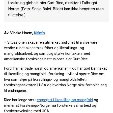
forskning globalt, sier Curt Rice, direktør i Fulbright
Norge. (Foto: Sonja Balci. Bildet kan ikke benyttes uten
tillatelse.)
Av: Vibeke Hoem,
Kifinfo
– Situasjonen skaper en utmerket mulighet til å vise våre
verdier rundt akademisk frihet og likestillings- og
mangfoldsarbeid, og samtidig styrke kontakten med
amerikanske forskningsinstitusjoner, sier Curt Rice.
Fordi han er både norsk og amerikaner – og har god kjennskap
til likestilling og mangfold i forskning – ville vi spørre Rice om
hva som skjer på likestillings- og mangfoldsfeltet i
forskningssektoren i USA og hvordan Norge skal forholde seg
til endringene.
Rice har lenge vært
engasjert i likestilling og mangfold
og
mener at Forsknings-Norge må forsterke samarbeid og
forskerutveksling med USA.