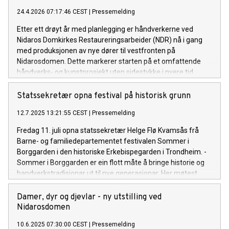
24.4.2026 07:17:46 CEST
|
Pressemelding
Etter ett drøyt år med planlegging er håndverkerne ved
Nidaros Domkirkes Restaureringsarbeider (NDR) nå i gang
med produksjonen av nye dører til vestfronten på
Nidarosdomen. Dette markerer starten på et omfattende
håndverks- og kunstprosjekt uten sidestykke i nyere tid.
Statssekretær opna festival på historisk grunn
12.7.2025 13:21:55 CEST
|
Pressemelding
Fredag 11. juli opna statssekretær Helge Flø Kvamsås frå
Barne- og familiedepartementet festivalen Sommer i
Borggarden i den historiske Erkebispegarden i Trondheim. -
Sommer i Borggarden er ein flott måte å bringe historie og
handverkstradisjonar ut til nye generasjonar. Her møtest
fortid og framtid i levande formidling, sa Kvamsås under
opninga.
Damer, dyr og djevlar - ny utstilling ved
Nidarosdomen
10.6.2025 07:30:00 CEST
|
Pressemelding