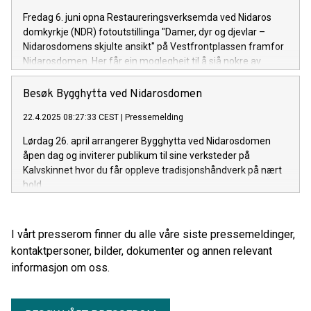
Fredag 6. juni opna Restaureringsverksemda ved Nidaros
domkyrkje (NDR) fotoutstillinga "Damer, dyr og djevlar –
Nidarosdomens skjulte ansikt" på Vestfrontplassen framfor
Nidarosdomen. Her får ein moglegheit til å sjå nokre av
katedralens mest særeigne skulpturar på nært hold for
fyrste gong.
Besøk Bygghytta ved Nidarosdomen
22.4.2025 08:27:33 CEST
|
Pressemelding
Lørdag 26. april arrangerer Bygghytta ved Nidarosdomen
åpen dag og inviterer publikum til sine verksteder på
Kalvskinnet hvor du får oppleve tradisjonshåndverk på nært
hold.
I vårt presserom finner du alle våre siste pressemeldinger,
kontaktpersoner, bilder, dokumenter og annen relevant
informasjon om oss.