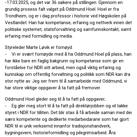
-17.03.2025, og det var 36 søkere på stillingen. Gjennom en
grundig prosess falt valget på Oddmund Hoel. Hoel er fra
Trondheim, og er i dag professor i historie ved Høgskolen på
Vestlandet. Han har kompetanse, erfaring og nettverk innen det
politiske systemet, statsforvaltning og samfunnskontakt, samt
erfaring med formidling og media.
Styreleder Marte Løvik er fornøyd:
- Vi er svært fornøyde med å ha Oddmund Hoel på plass, han
har ikke bare en faglig bakgrunn og kompetanse som gir en
forståelse for NDR sitt arbeid, men også viktig erfaring og
kunnskap om offentlig forvaltning og politikk som NDR kan dra
stor nytte av. Jeg ser frem til å samarbeide med Oddmund, vi
har store viktige oppgaver å ta fatt på fremover.
Oddmund Hoel gleder seg til å ta fatt på oppgaver;
- Eg gler meg stort til å ta fatt på direktørjobben og vil takke
styret i NDR for tilliten. Det blir stas å få arbeide saman med dei
særs kompetente og dedikerte medarbeidarane som har gjort
NDR til ei unik verksemd innanfor tradisjonshandverk,
bygningsvern, historieformidling og pilegrimsarbeid. Åra