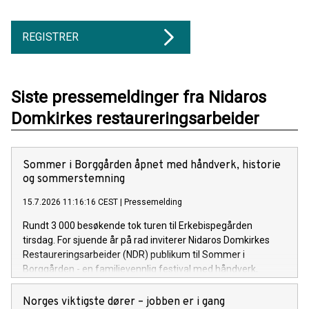
REGISTRER
Siste pressemeldinger fra Nidaros
Domkirkes restaureringsarbeider
Sommer i Borggården åpnet med håndverk, historie
og sommerstemning
15.7.2026 11:16:16 CEST
|
Pressemelding
Rundt 3 000 besøkende tok turen til Erkebispegården
tirsdag. For sjuende år på rad inviterer Nidaros Domkirkes
Restaureringsarbeider (NDR) publikum til Sommer i
Borggården - en familievennlig festival med håndverk,
historie og teater i historiske omgivelser.
Norges viktigste dører – jobben er i gang