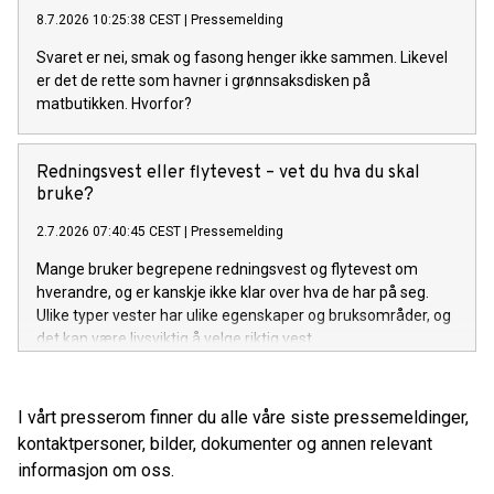
8.7.2026 10:25:38 CEST
|
Pressemelding
Svaret er nei, smak og fasong henger ikke sammen. Likevel
er det de rette som havner i grønnsaksdisken på
matbutikken. Hvorfor?
Redningsvest eller flytevest – vet du hva du skal
bruke?
2.7.2026 07:40:45 CEST
|
Pressemelding
Mange bruker begrepene redningsvest og flytevest om
hverandre, og er kanskje ikke klar over hva de har på seg.
Ulike typer vester har ulike egenskaper og bruksområder, og
det kan være livsviktig å velge riktig vest.
I vårt presserom finner du alle våre siste pressemeldinger,
kontaktpersoner, bilder, dokumenter og annen relevant
informasjon om oss.