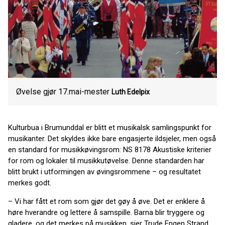
Øvelse gjør 17.mai-mester
Luth Edelpix
Kulturbua i Brumunddal er blitt et musikalsk samlingspunkt for
musikanter. Det skyldes ikke bare engasjerte ildsjeler, men også
en standard for musikkøvingsrom: NS 8178 Akustiske kriterier
for rom og lokaler til musikkutøvelse. Denne standarden har
blitt brukt i utformingen av øvingsrommene – og resultatet
merkes godt.
– Vi har fått et rom som gjør det gøy å øve. Det er enklere å
høre hverandre og lettere å samspille. Barna blir tryggere og
gladere, og det merkes på musikken, sier Trude Engen Strand,