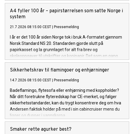
enige.
A4 fyller 100 år – papirstørrelsen som satte Norge i
system
21.7.2026 08:15:00 CEST
|
Pressemelding
I år er det 100 år siden Norge tok i bruk A-formatet gjennom
Norsk Standard NS 20. Standarden gjorde slutt på
papirkaoset og la grunnlaget for alt fra brev og
skoleoppgaver til utskrifter og kopipapir. Det som en gang
var en liten revolusjon på kontoret, er i dag en selvfølge.
Sikkerhetskrav til flamingoer og enhjørninger
14.7.2026 08:15:00 CEST
|
Pressemelding
Badeflamingo, flytesofa eller enhjørning med koppholder?
Når ditt foretrukne flyteredskap har CE-merket, og følger
sikkerhetsstandarder, kan du trygt konsentrere deg om hva
Andersen faktisk holder på med i sin cabincruiser mens du
ligger og dupper i vannskorpa.
Smaker rette agurker best?