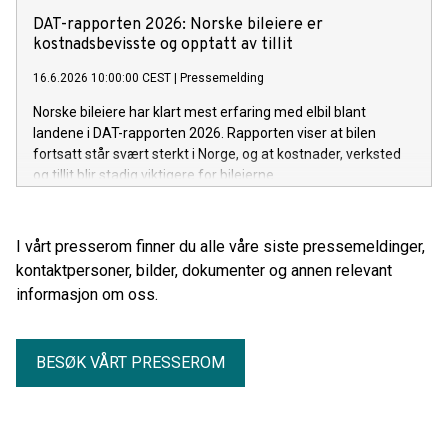
elektriske steg. Juni-tallene bekrefter også at elbilen er blitt
DAT-rapporten 2026: Norske bileiere er
førstevalget langt utenfor storbyene.
kostnadsbevisste og opptatt av tillit
16.6.2026 10:00:00 CEST
|
Pressemelding
Norske bileiere har klart mest erfaring med elbil blant
landene i DAT-rapporten 2026. Rapporten viser at bilen
fortsatt står svært sterkt i Norge, og at kostnader, verksted
og tillit blir stadig viktigere for bileierne.
I vårt presserom finner du alle våre siste pressemeldinger,
kontaktpersoner, bilder, dokumenter og annen relevant
informasjon om oss.
BESØK VÅRT PRESSEROM