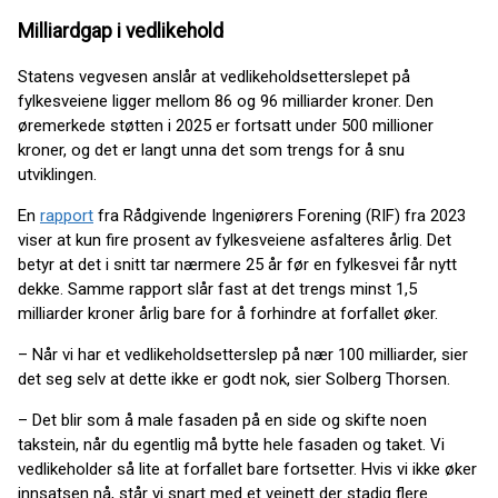
Milliardgap i vedlikehold
Statens vegvesen anslår at vedlikeholdsetterslepet på
fylkesveiene ligger mellom 86 og 96 milliarder kroner. Den
øremerkede støtten i 2025 er fortsatt under 500 millioner
kroner, og det er langt unna det som trengs for å snu
utviklingen.
En
rapport
fra Rådgivende Ingeniørers Forening (RIF) fra 2023
viser at kun fire prosent av fylkesveiene asfalteres årlig. Det
betyr at det i snitt tar nærmere 25 år før en fylkesvei får nytt
dekke. Samme rapport slår fast at det trengs minst 1,5
milliarder kroner årlig bare for å forhindre at forfallet øker.
– Når vi har et vedlikeholdsetterslep på nær 100 milliarder, sier
det seg selv at dette ikke er godt nok, sier Solberg Thorsen.
– Det blir som å male fasaden på en side og skifte noen
takstein, når du egentlig må bytte hele fasaden og taket. Vi
vedlikeholder så lite at forfallet bare fortsetter. Hvis vi ikke øker
innsatsen nå, står vi snart med et veinett der stadig flere