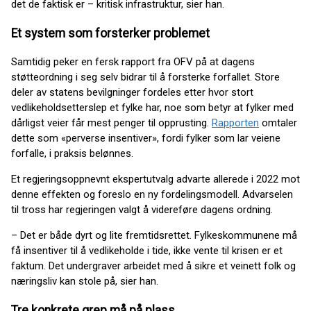
det de faktisk er – kritisk infrastruktur, sier han.
Et system som forsterker problemet
Samtidig peker en fersk rapport fra OFV på at dagens
støtteordning i seg selv bidrar til å forsterke forfallet. Store
deler av statens bevilgninger fordeles etter hvor stort
vedlikeholdsetterslep et fylke har, noe som betyr at fylker med
dårligst veier får mest penger til opprusting.
Rapporten
omtaler
dette som «perverse insentiver», fordi fylker som lar veiene
forfalle, i praksis belønnes.
Et regjeringsoppnevnt ekspertutvalg advarte allerede i 2022 mot
denne effekten og foreslo en ny fordelingsmodell. Advarselen
til tross har regjeringen valgt å videreføre dagens ordning.
– Det er både dyrt og lite fremtidsrettet. Fylkeskommunene må
få insentiver til å vedlikeholde i tide, ikke vente til krisen er et
faktum. Det undergraver arbeidet med å sikre et veinett folk og
næringsliv kan stole på, sier han.
Tre konkrete grep må på plass