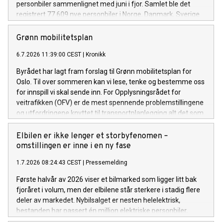
personbiler sammenlignet med juni i fjor. Samlet ble det
registrert 77 609 nye personbiler i Norge, Danmark, Sverige
og Finland.
Grønn mobilitetsplan
6.7.2026 11:39:00 CEST
|
Kronikk
Byrådet har lagt fram forslag til Grønn mobilitetsplan for
Oslo. Til over sommeren kan vi lese, tenke og bestemme oss
for innspill vi skal sende inn. For Opplysningsrådet for
veitrafikken (OFV) er de mest spennende problemstillingene
og utfordringene knyttet til transportplanlegging alt det som
ikke nevnes i planen. Oslos byråd skal ha en ting – de
mangler ikke ambisjoner når det gjelder framtidens
Elbilen er ikke lenger et storbyfenomen –
transportsystem i byen. Flere byer og kommuner kan lære av
omstillingen er inne i en ny fase
politiske mål om å få til byliv, arbeidsreiser
1.7.2026 08:24:43 CEST
|
Pressemelding
og bylogistikk samtidig. Og selvsagt kan ikke denne planen
løse alle utfordringer, men for OFV blir noen prioritereringer
Første halvår av 2026 viser et bilmarked som ligger litt bak
særlig synlige. For det mest interessante med mobilitet i Oslo
fjoråret i volum, men der elbilene står sterkere i stadig flere
er det som planen ikke sier noe om.
deler av markedet. Nybilsalget er nesten helelektrisk,
bestanden har passert én million elektriske personbiler,
bruktmarkedet får flere elbiler og varebilmarkedet tar nye