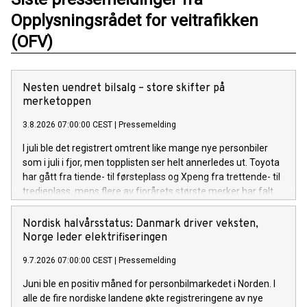
Opplysningsrådet for veitrafikken
(OFV)
Nesten uendret bilsalg – store skifter på
merketoppen
3.8.2026 07:00:00 CEST
|
Pressemelding
I juli ble det registrert omtrent like mange nye personbiler
som i juli i fjor, men topplisten ser helt annerledes ut. Toyota
har gått fra tiende- til førsteplass og Xpeng fra trettende- til
tredjeplass, mens flere av fjorårets største merker har falt
tilbake.
Nordisk halvårsstatus: Danmark driver veksten,
Norge leder elektrifiseringen
9.7.2026 07:00:00 CEST
|
Pressemelding
Juni ble en positiv måned for personbilmarkedet i Norden. I
alle de fire nordiske landene økte registreringene av nye