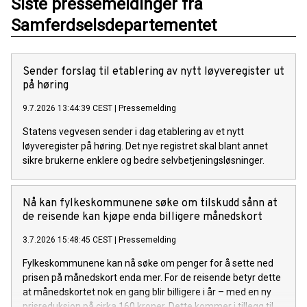
Siste pressemeldinger fra
Samferdselsdepartementet
Sender forslag til etablering av nytt løyveregister ut
på høring
9.7.2026 13:44:39 CEST
|
Pressemelding
Statens vegvesen sender i dag etablering av et nytt
løyveregister på høring. Det nye registret skal blant annet
sikre brukerne enklere og bedre selvbetjeningsløsninger.
Nå kan fylkeskommunene søke om tilskudd sånn at
de reisende kan kjøpe enda billigere månedskort
3.7.2026 15:48:45 CEST
|
Pressemelding
Fylkeskommunene kan nå søke om penger for å sette ned
prisen på månedskort enda mer. For de reisende betyr dette
at månedskortet nok en gang blir billigere i år – med en ny
prisreduksjon på cirka 160 kroner. Dette kommer i tillegg til