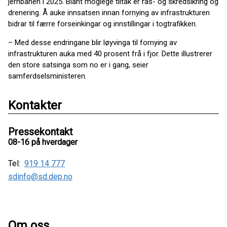
jernbanen i 2025. Blant moglege tiltak er ras- og skredsikring og
drenering. Å auke innsatsen innan fornying av infrastrukturen
bidrar til færre forseinkingar og innstillingar i togtrafikken.
– Med desse endringane blir løyvinga til fornying av
infrastrukturen auka med 40 prosent frå i fjor. Dette illustrerer
den store satsinga som no er i gang, seier
samferdselsministeren.
Kontakter
Pressekontakt
08-16 på hverdager
Tel:
919 14 777
sdinfo@sd.dep.no
Om oss