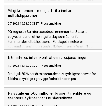
den forrige prisreduksjonen på om lag 100 kroner.
Vil gi kommuner mulighet til å innføre
nullutslippssoner
2.7.2026 10:58:09 CEST
|
Pressemelding
På vegne av Samferdselsdepartementet har Statens
vegvesen sendt et høringsforslag som åpner for
kommunale nullutslippssoner. Forslaget innebærer
nødvendige endringer i vegtrafikkloven, en ny forskrift og
endringer i skiltforskriften. Formålet er blant annet å
fremskynde overgangen til nullutslippsvarebiler.
Nå innføres internkontrollen i drosjenæringen
1.7.2026 13:10:30 CEST
|
Pressemelding
Fra 1. juli 2026 har drosjesentralene et tydeligere ansvar for
å bidra til ryddige og trygge forhold i næringen.
Ny avtale gir 500 millioner kroner til enklere og
grønnere bytransport i Buskerudbyen