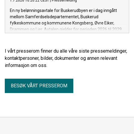
1.7.2026 10:20:22 CEST
|
Pressemelding
En ny belønningsavtale for Buskerudbyen er i dag inngått
mellom Samferdselsdepartementet, Buskerud
fylkeskommune og kommunene Kongsberg, Øvre Eiker,
Drammen og Lier. Avtalen gjelder for perioden 2026 til 2029
og finansierer tiltak som gjør det enklere å reise kollektivt, gå
og sykle, og som bidrar til å nå nullvekstmålet for
persontransport med bil.
I vårt presserom finner du alle våre siste pressemeldinger,
kontaktpersoner, bilder, dokumenter og annen relevant
informasjon om oss.
BESØK VÅRT PRESSEROM