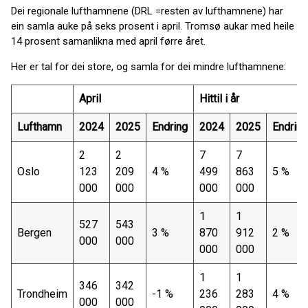
Dei regionale lufthamnene (DRL =resten av lufthamnene) har
ein samla auke på seks prosent i april. Tromsø aukar med heile
14 prosent samanlikna med april førre året.
Her er tal for dei store, og samla for dei mindre lufthamnene:
April
Hittil i år
Lufthamn
2024
2025
Endring
2024
2025
Endring
2
2
7
7
Oslo
123
209
4 %
499
863
5 %
000
000
000
000
1
1
527
543
Bergen
3 %
870
912
2 %
000
000
000
000
1
1
346
342
Trondheim
-1 %
236
283
4 %
000
000