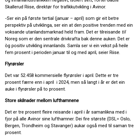
og innanlandstrafikken negativt, isolert sett, fortel Gaute
Skallerud Riise, direktør for trafikkutvikling i Avinor.
-Ser ein på første tertial (januar – april) som gir eit betre
perspektiv på utviklinga, ser ein at den positive trenden med ein
voksande utanlandsmarknad held fram. Det er tilreisande
til
Noreg som er den sentrale drivkrafta bak denne auken. Det er
òg positiv utvikling innanlands. Samla ser vi ein vekst på heile
fem prosent i perioden januar til og med april, seier Riise.
Flyrørsler
Det var 52.458 kommersielle flyrørsler i april. Dette er tre
prosent færre enn i april i 2024, men så langt i år er det ein
auke i flyrørsler på to prosent.
Store skilnader mellom lufthamnene
Det er tre prosent fleire reisande i april i år samanlikna med i
fjor på alle Avinor sine lufthamner. Dei fire største (DSL= Oslo,
Bergen, Trondheim og Stavanger) aukar også med til saman tre
prosent.