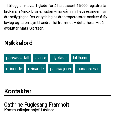
- I tillegg er vi svært glade for å ha passert 15.000 registrerte
brukarar i Ninox Drone, sidan vi no går inn i høgsesongen for
droneflygingar. Det er tydeleg at droneoperatørar ønskjer å fly
lovleg og ta omsyn til andre i luftrommet – dette heiar vi på,
avsluttar Mats Gjertsen.
Nøkkelord
passasjertall
avinor
flyplass
lufthamn
reisende
reisande
passasjerer
passasjerar
Kontakter
Cathrine Fuglesang Framholt
Kommuniksjonssjef i Avinor