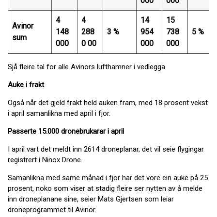
000
000
4
4
14
15
Avinor
148
288
3 %
954
738
5 %
sum
000
0 00
000
000
Sjå fleire tal for alle Avinors lufthamner i vedlegga.
Auke i frakt
Også når det gjeld frakt held auken fram, med 18 prosent vekst
i april samanlikna med april i fjor.
Passerte 15.000
dronebrukarar
i april
I april vart det meldt inn 2614 droneplanar, det vil seie flygingar
registrert i Ninox Drone.
Samanlikna med same månad i fjor har det vore ein auke på 25
prosent, noko som viser at stadig fleire ser nytten av å melde
inn droneplanane sine, seier Mats Gjertsen som leiar
droneprogrammet til Avinor.