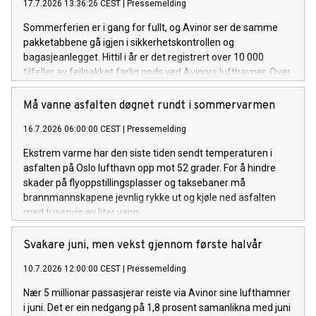
17.7.2026 13:36:26 CEST
|
Pressemelding
Sommerferien er i gang for fullt, og Avinor ser de samme
pakketabbene gå igjen i sikkerhetskontrollen og
bagasjeanlegget. Hittil i år er det registrert over 10 000
tilfeller av feilpakket farlig gods ved Avinors lufthavner. Over
åtte av ti tilfeller gjelder powerbanks og litiumbatterier.
Må vanne asfalten døgnet rundt i sommervarmen
16.7.2026 06:00:00 CEST
|
Pressemelding
Ekstrem varme har den siste tiden sendt temperaturen i
asfalten på Oslo lufthavn opp mot 52 grader. For å hindre
skader på flyoppstillingsplasser og taksebaner må
brannmannskapene jevnlig rykke ut og kjøle ned asfalten
med tusenvis av liter vann.
Svakare juni, men vekst gjennom første halvår
10.7.2026 12:00:00 CEST
|
Pressemelding
Nær 5 millionar passasjerar reiste via Avinor sine lufthamner
i juni. Det er ein nedgang på 1,8 prosent samanlikna med juni