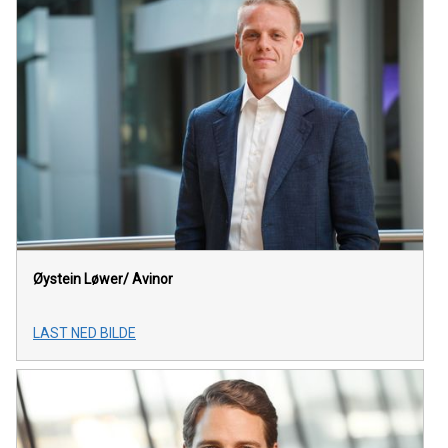
Øystein Løwer/
Avinor
LAST NED BILDE