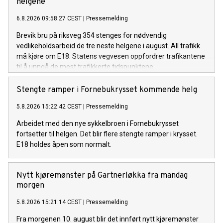
helgene
6.8.2026 09:58:27 CEST
|
Pressemelding
Brevik bru på riksveg 354 stenges for nødvendig
vedlikeholdsarbeid de tre neste helgene i august. All trafikk
må kjøre om E18. Statens vegvesen oppfordrer trafikantene
til å unngå de mest trafikkerte tidspunktene.
Stengte ramper i Fornebukrysset kommende helg
5.8.2026 15:22:42 CEST
|
Pressemelding
Arbeidet med den nye sykkelbroen i Fornebukrysset
fortsetter til helgen. Det blir flere stengte ramper i krysset.
E18 holdes åpen som normalt.
Nytt kjøremønster på Gartnerløkka fra mandag
morgen
5.8.2026 15:21:14 CEST
|
Pressemelding
Fra morgenen 10. august blir det innført nytt kjøremønster