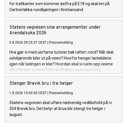
for trafikanter som kommer østfra på E18 og skal inn på
Gartnerløkka-rundkjøringen i Kristiansand.
Statens vegvesen sine arrangementer under
Arendalsuka 2026
5.8.2026 09:25:37 CEST
|
Pressemelding
Hva gjør vi med uerfarne turister bak rattet i nord? Når skal
selvkjørende biler ut på veien? Hvorfor henger lastebilene
igjen når ladingen er klar? Hvordan skal vi ruste opp veiene
våre for krig og krise? Her er Statens vegvesen sine
arrangementer under Arendalsuka 2026.
Stenger Brevik bru i tre helger
1.8.2026 10:00:00 CEST
|
Pressemelding
Statens vegvesen skal utføre nødvendig vedlikehold på rv.
354 Brevik bru. Det betyr at brua blir stengt tre helger i
august.