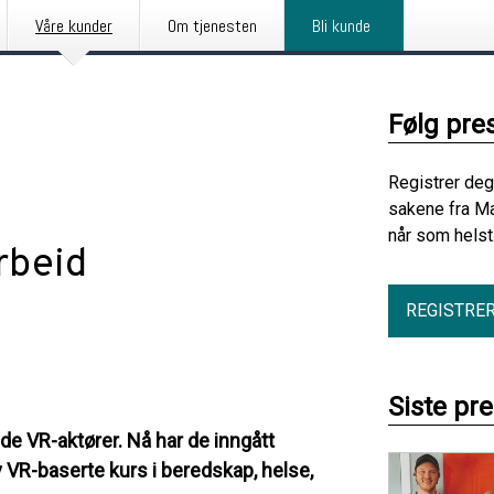
Våre kunder
Om tjenesten
Bli kunde
Følg pre
Registrer deg
sakene fra Ma
når som helst
rbeid
REGISTRE
Siste pr
e VR-aktører. Nå har de inngått
v VR-baserte kurs i beredskap, helse,