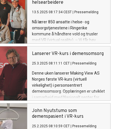
helsearbeidere
13.5.2025 08:17:34 CEST
|
Pressemelding
Nå lærer 850 ansatte i helse- og
omsorgstjenestene i Ringerike
kommune å håndtere vold og trusler
med VR (virtual reality). – Vi får høy
kvalitet i opplæringen, sparer tid og
unngår kostnader, sier Astrid
Lanserer VR-kurs i demensomsorg
Lundesgaard, rådgiver i helse og
25.3.2025 08:11:11 CET
|
Pressemelding
omsorg.
Denne uken lanserer Making View AS
Norges første VR-kurs (virtuell
virkelighet) i personsentrert
demensomsorg. Opplæringen er utviklet
i samarbeid med Nasjonalt senter for
aldring og helse. Mest menneskelig, og
noe kunstig intelligens inngår i kurset.
John Nyutstumo som
demenspasient i VR-kurs
25.2.2025 08:10:59 CET
|
Pressemelding