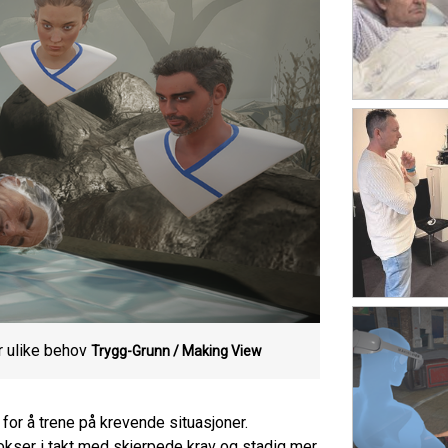
r ulike behov
Trygg-Grunn / Making View
or å trene på krevende situasjoner.
vokser i takt med skjerpede krav og stadig mer