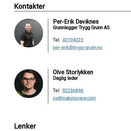
Kontakter
Per-Erik Daviknes
Grunnlegger Trygg Grunn AS
Tel:
40104023
per-erik@trygg-grunn.no
Olve Storlykken
Daglig leder
Tel:
92236846
os@makingview.com
Lenker