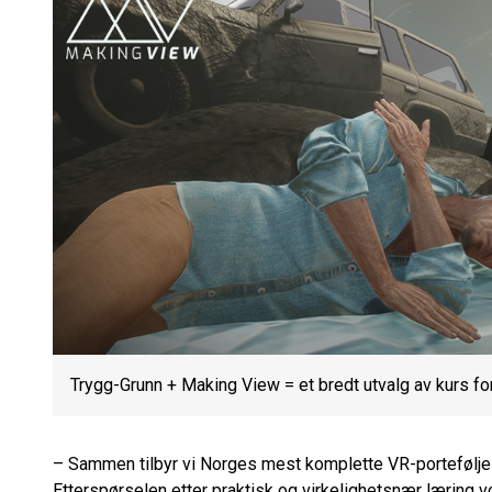
Trygg-Grunn + Making View = et bredt utvalg av kurs fo
– Sammen tilbyr vi Norges mest komplette VR-portefølje f
Etterspørselen etter praktisk og virkelighetsnær læring 