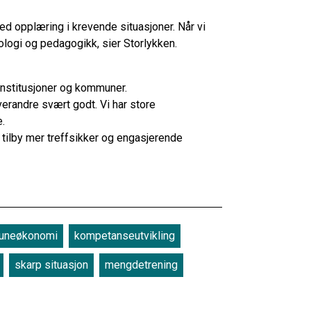
med opplæring i krevende situasjoner. Når vi
ologi og pedagogikk, sier Storlykken.
r, institusjoner og kommuner.
erandre svært godt. Vi har store
e.
 tilby mer treffsikker og engasjerende
uneøkonomi
kompetanseutvikling
skarp situasjon
mengdetrening