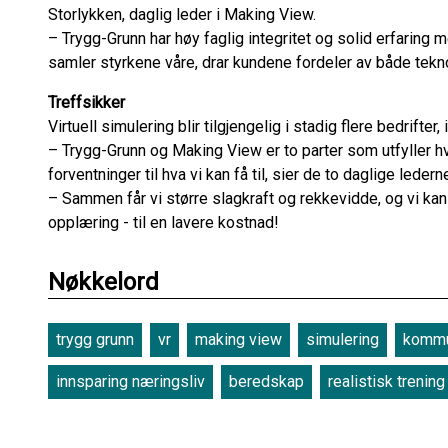
Storlykken, daglig leder i Making View.
– Trygg-Grunn har høy faglig integritet og solid erfaring 
samler styrkene våre, drar kundene fordeler av både tekn
Treffsikker
Virtuell simulering blir tilgjengelig i stadig flere bedrifte
– Trygg-Grunn og Making View er to parter som utfyller hv
forventninger til hva vi kan få til, sier de to daglige ledern
– Sammen får vi større slagkraft og rekkevidde, og vi kan
opplæring - til en lavere kostnad!
Nøkkelord
trygg grunn
vr
making view
simulering
komm
innsparing næringsliv
beredskap
realistisk trening