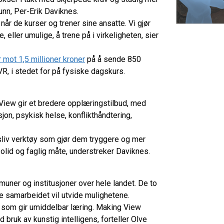
unn, Per-Erik Daviknes.
når de kurser og trener sine ansatte. Vi gjør
 eller umulige, å trene på i virkeligheten, sier
 mot 1,5 millioner kroner
på å sende 850
VR, i stedet for på fysiske dagskurs.
iew gir et bredere opplæringstilbud, med
jon, psykisk helse, konflikthåndtering,
gsliv verktøy som gjør dem tryggere og mer
lid og faglig måte, understreker Daviknes.
ner og institusjoner over hele landet. De to
te samarbeidet vil utvide mulighetene.
, som gir umiddelbar læring. Making View
d bruk av kunstig intelligens, forteller Olve