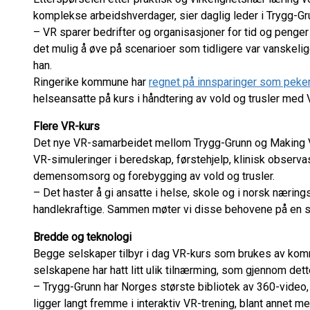
komplekse arbeidshverdager, sier daglig leder i Trygg-Gr
– VR sparer bedrifter og organisasjoner for tid og penger 
det mulig å øve på scenarioer som tidligere var vanskelige,
han.
Ringerike kommune har
regnet på innsparinger som peker
helseansatte på kurs i håndtering av vold og trusler med 
Flere VR-kurs
Det nye VR-samarbeidet mellom Trygg-Grunn og Making V
VR-simuleringer i beredskap, førstehjelp, klinisk observas
demensomsorg og forebygging av vold og trusler.
– Det haster å gi ansatte i helse, skole og i norsk nærin
handlekraftige. Sammen møter vi disse behovene på en so
Bredde og teknologi
Begge selskaper tilbyr i dag VR-kurs som brukes av kommu
selskapene har hatt litt ulik tilnærming, som gjennom det
– Trygg-Grunn har Norges største bibliotek av 360-video
ligger langt fremme i interaktiv VR-trening, blant annet me