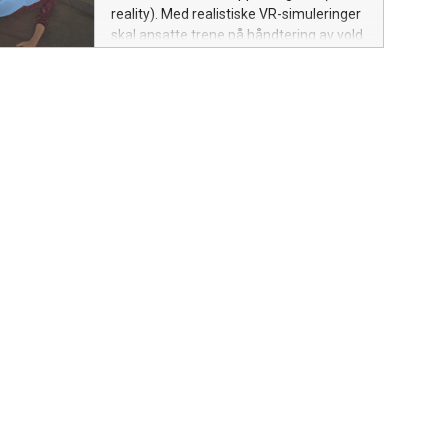
reality). Med realistiske VR-simuleringer
skal ansatte trene på håndtering av vold
og trusler, førstehjelp og god
kollegastøtte. Avtalen åpner også for
videreutvikling av VR-kurs som et
samarbeid mellom Securitas og Making
View.