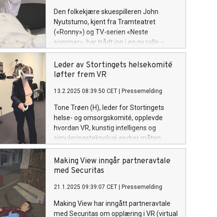
Den folkekjære skuespilleren John
Nyutstumo, kjent fra Tramteatret
(«Ronny») og TV-serien «Neste
sommer», har trådt inn i en ny rolle –
som pasient med demens i nytt VR-kurs
fra Making View.
Leder av Stortingets helsekomité
løfter frem VR
13.2.2025 08:39:50 CET
|
Pressemelding
Tone Trøen (H), leder for Stortingets
helse- og omsorgskomité, opplevde
hvordan VR, kunstig intelligens og
simuleringsteknologi endrer måten
helsepersonell lærer og trener på. Den
tidligere stortingspresidenten fikk teste
Making View inngår partneravtale
nyvinningene da hun besøkte VR-
med Securitas
utviklerne i Making View på Hamar.
21.1.2025 09:39:07 CET
|
Pressemelding
Making View har inngått partneravtale
med Securitas om opplæring i VR (virtual