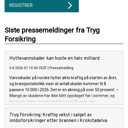
REGISTRER
Siste pressemeldinger fra Tryg
Forsikring
Hyttevannskader kan koste en halv milliard
5.8.2026 07:15:00 CEST
|
Pressemelding
Vannskader på norske hytter økte kraftig på starten av året,
og bransjestatistikk viser at antall skader kommer til å
passere 10.000 i 2026. Det er en økning på over 50 prosent. –
Mange av skadene har ikke blitt oppdaget før i sommer, og
ble langt større enn de hadde trengt å være, sier
kommunikasjonsrådgiver Espen Borge i Tryg Forsikring.
Tryg Forsikring: Kraftig vekst i salget av
innboforsikringer etter brannen i Krokstadelva