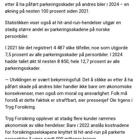
etter å ha påført parkeringsskader på andres biler i 2024 – en
økning på nesten 100 prosent siden 2021.
Statistikken viser også at hit-and-run-hendelser utgjør en
stadig større andel av parkeringsskadene på norske
personbiler.
I 2021 ble det registrert 4 487 slike tilfeller, noe som utgjorde
7,5 prosent av alle parkeringsskader på personbiler. I 2024
hadde tallet økt til nesten 8 850, hele 12,7 prosent av alle
parkeringsskader.
— Utviklingen er svært bekymringsfull. Det å stikke av etter å ha
påført skade på andres biler handler ikke bare om økonomiske
konsekvenser, men også om moral og ansvarlighet. Folk må
forstå at dette faktisk er straffbart, sier pressesjef Ole Irgens i
Tryg Forsikring.
Tryg Forsikring opplever at stadig flere kunder rammes
økonomisk av slike hendelser. Bare i 2022 anslås kostnadene
for forsikringsselskapene knyttet til hit-and-run på parkerte