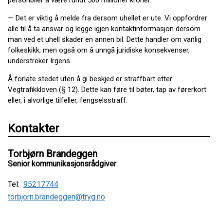
personbiler å være rundt 500 millioner kroner.
— Det er viktig å melde fra dersom uhellet er ute. Vi oppfordrer
alle til å ta ansvar og legge igjen kontaktinformasjon dersom
man ved et uhell skader en annen bil. Dette handler om vanlig
folkeskikk, men også om å unngå juridiske konsekvenser,
understreker Irgens.
Å forlate stedet uten å gi beskjed er straffbart etter
Vegtrafikkloven (§ 12). Dette kan føre til bøter, tap av førerkort
eller, i alvorlige tilfeller, fengselsstraff.
Kontakter
Torbjørn Brandeggen
Senior kommunikasjonsrådgiver
Tel:
95217744
torbjorn.brandeggen@tryg.no