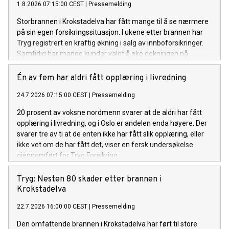
1.8.2026 07:15:00 CEST
|
Pressemelding
Storbrannen i Krokstadelva har fått mange til å se nærmere
på sin egen forsikringssituasjon. I ukene etter brannen har
Tryg registrert en kraftig økning i salg av innboforsikringer.
Samtidig har mange kunder valgt å øke dekningen på
innboforsikringen de allerede har.
Én av fem har aldri fått opplæring i livredning
24.7.2026 07:15:00 CEST
|
Pressemelding
20 prosent av voksne nordmenn svarer at de aldri har fått
opplæring i livredning, og i Oslo er andelen enda høyere. Der
svarer tre av ti at de enten ikke har fått slik opplæring, eller
ikke vet om de har fått det, viser en fersk undersøkelse
gjennomført for Tryg Forsikring.
Tryg: Nesten 80 skader etter brannen i
Krokstadelva
22.7.2026 16:00:00 CEST
|
Pressemelding
Den omfattende brannen i Krokstadelva har ført til store