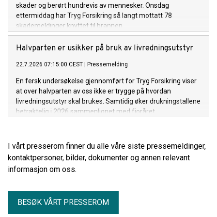
skader og berørt hundrevis av mennesker. Onsdag
ettermiddag har Tryg Forsikring så langt mottatt 78
skademeldinger knyttet til brannen.
Halvparten er usikker på bruk av livredningsutstyr
22.7.2026 07:15:00 CEST
|
Pressemelding
En fersk undersøkelse gjennomført for Tryg Forsikring viser
at over halvparten av oss ikke er trygge på hvordan
livredningsutstyr skal brukes. Samtidig øker drukningstallene
betraktelig i 2026 sammenlignet med fjoråret.
I vårt presserom finner du alle våre siste pressemeldinger,
kontaktpersoner, bilder, dokumenter og annen relevant
informasjon om oss.
BESØK VÅRT PRESSEROM