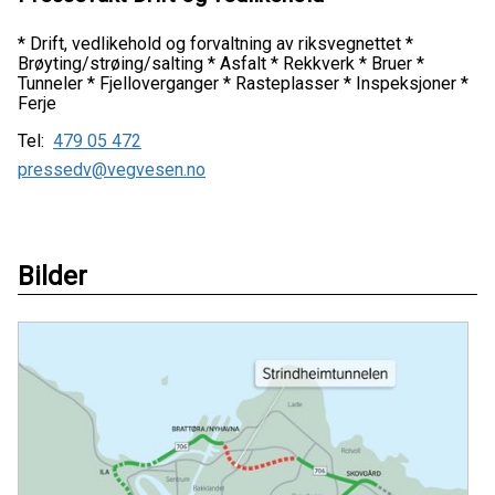
* Drift, vedlikehold og forvaltning av riksvegnettet *
Brøyting/strøing/salting * Asfalt * Rekkverk * Bruer *
Tunneler * Fjelloverganger * Rasteplasser * Inspeksjoner *
Ferje
Tel:
479 05 472
pressedv@vegvesen.no
Bilder