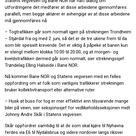
Statens vegvesen og Bane NOR har hatt dialog om
utfordringene det medfører at disse arbeidene gjennomføres
parallelt, men begge aktører er avhengige av at disse arbeidene
må gjennomføres nå.
– Togtrafikken går som normalt igjen på strekningen Trondheim
– Stjørdal fra og med 2. juni, så det er de tre ukene frem til da
som blir spesielt krevende. Det er viktig å påpeke at banen kun
er stengt mellom klokka 10:00 til 20:00, og at morgen- og
kveldstrafikken dermed går som normalt, sier strekningssjef
Trøndelag Elling Halseide i Bane NOR.
Nå kommer Bane NOR og Statens vegvesen med en felles
oppfordring om at folk som vanligvis trafikkerer strekningen
bruker kollektivtransport eller alternative ruter.
– Husk at buss for tog er mer effektivt enn tilsvarende mange
biler på veien, sier seksjonssjef for vedlikeholdsseksjonen midt
Johnny Andre Skår i Statens vegvesen.
Skår oppfordrer samtidig til at de som skal kjøre til Nyhavna
ferdes via E6 til Nydalsbrua og videre nordover langs riksvei