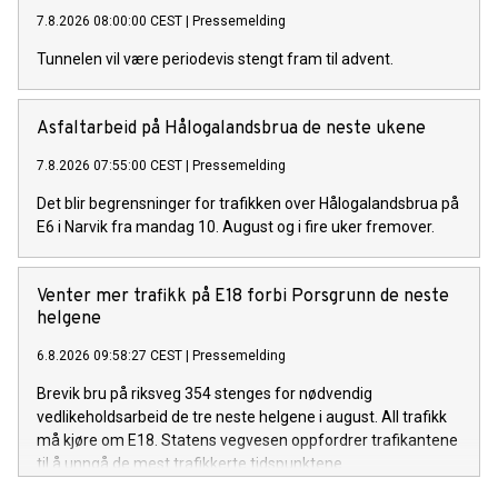
7.8.2026 08:00:00 CEST
|
Pressemelding
Tunnelen vil være periodevis stengt fram til advent.
Asfaltarbeid på Hålogalandsbrua de neste ukene
7.8.2026 07:55:00 CEST
|
Pressemelding
Det blir begrensninger for trafikken over Hålogalandsbrua på
E6 i Narvik fra mandag 10. August og i fire uker fremover.
Venter mer trafikk på E18 forbi Porsgrunn de neste
helgene
6.8.2026 09:58:27 CEST
|
Pressemelding
Brevik bru på riksveg 354 stenges for nødvendig
vedlikeholdsarbeid de tre neste helgene i august. All trafikk
må kjøre om E18. Statens vegvesen oppfordrer trafikantene
til å unngå de mest trafikkerte tidspunktene.