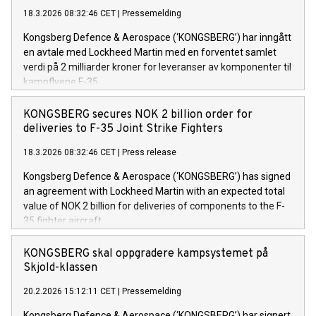
18.3.2026 08:32:46 CET
|
Pressemelding
Kongsberg Defence & Aerospace (‘KONGSBERG’) har inngått
en avtale med Lockheed Martin med en forventet samlet
verdi på 2 milliarder kroner for leveranser av komponenter til
kampflyene F-35.
KONGSBERG secures NOK 2 billion order for
deliveries to F-35 Joint Strike Fighters
18.3.2026 08:32:46 CET
|
Press release
Kongsberg Defence & Aerospace (‘KONGSBERG’) has signed
an agreement with Lockheed Martin with an expected total
value of NOK 2 billion for deliveries of components to the F-
35 fighter aircraft.
KONGSBERG skal oppgradere kampsystemet på
Skjold-klassen
20.2.2026 15:12:11 CET
|
Pressemelding
Kongsberg Defence & Aerospace (‘KONGSBERG’) har signert