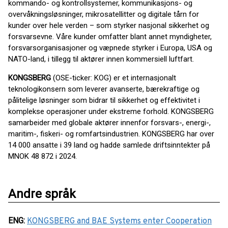
kommando- og kontrollsystemer, kommunikasjons- og
overvåkningsløsninger, mikrosatellitter og digitale tårn for
kunder over hele verden – som styrker nasjonal sikkerhet og
forsvarsevne. Våre kunder omfatter blant annet myndigheter,
forsvarsorganisasjoner og væpnede styrker i Europa, USA og
NATO-land, i tillegg til aktører innen kommersiell luftfart.
KONGSBERG
(OSE-ticker: KOG) er et internasjonalt
teknologikonsern som leverer avanserte, bærekraftige og
pålitelige løsninger som bidrar til sikkerhet og effektivitet i
komplekse operasjoner under ekstreme forhold. KONGSBERG
samarbeider med globale aktører innenfor forsvars-, energi-,
maritim-, fiskeri- og romfartsindustrien. KONGSBERG har over
14 000 ansatte i 39 land og hadde samlede driftsinntekter på
MNOK 48 872 i 2024.
Andre språk
ENG
:
KONGSBERG and BAE Systems enter Cooperation