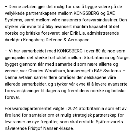
– Denne avtalen gjør det mulig for oss å bygge videre på de
vellykkede partnerskapene mellom KONGSBERG og BAE
Systems, samt mellom våre nasjoners forsvarsindustrier. Den
styrker vår evne til å tilby avansert maritim kapasitet til det
norske og britiske forsvaret, sier Eirik Lie, administrerende
direktør i Kongsberg Defence & Aerospace.
– Vi har samarbeidet med KONGSBERG i over 80 år, noe som
gjenspeiler det sterke forholdet mellom Storbritannia og Norge,
bygget gjennom tiår med samarbeid som nære allierte og
venner, sier Charles Woodburn, konsernsjef i BAE Systems. –
Denne avtalen samler flere områder der selskapene våre
allerede samarbeider, og styrker vår evne til å levere avanserte
forsvarsløsninger til dagens og fremtidens norske og britiske
forsvar.
Forsvarsdepartementet valgte i 2024 Storbritannia som ett av
fire land for samtaler om et mulig strategisk partnerskap for
leveranser av nye fregatter, som skal erstatte Sjøforsvarets
nåværende Fridtjof Nansen-klasse.