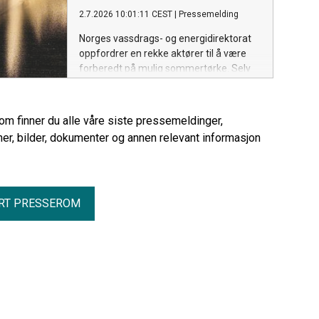
viser NVEs klimadeklarasjon for fysisk
2.7.2026 10:01:11 CEST
|
Pressemelding
levert strøm i 2025.
Norges vassdrags- og energidirektorat
oppfordrer en rekke aktører til å være
forberedt på mulig sommertørke. Selv
om dagens grunnvannstand er normal,
er det viktig å ha gode rutiner for
overvåking og tiltak dersom situasjonen
rom finner du alle våre siste pressemeldinger,
endrer seg gjennom sommeren.
er, bilder, dokumenter og annen relevant informasjon
RT PRESSEROM