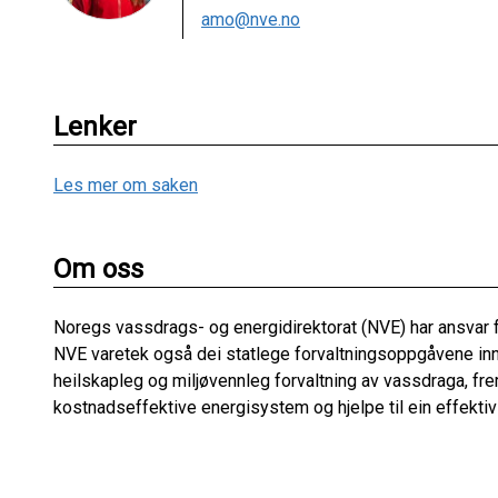
amo@nve.no
Lenker
Les mer om saken
Om oss
Noregs vassdrags- og energidirektorat (NVE) har ansvar f
NVE varetek også dei statlege forvaltningsoppgåvene inn
heilskapleg og miljøvennleg forvaltning av vassdraga, fre
kostnadseffektive energisystem og hjelpe til ein effektiv