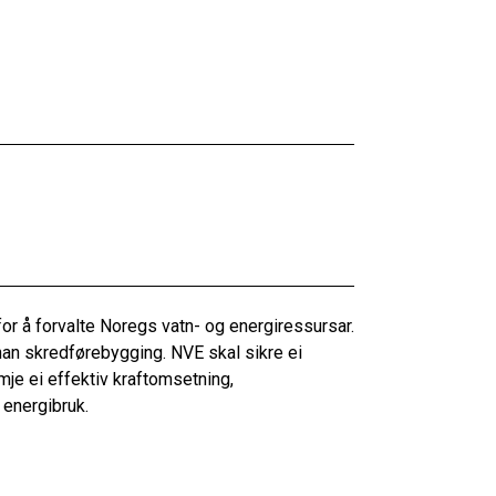
or å forvalte Noregs vatn- og energiressursar.
an skredførebygging. NVE skal sikre ei
mje ei effektiv kraftomsetning,
 energibruk.