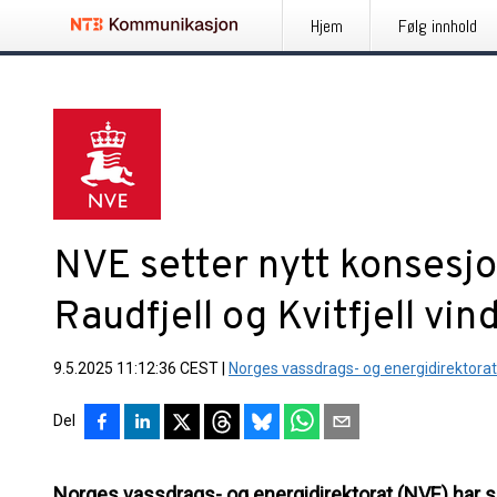
Hjem
Følg innhold
NVE setter nytt konsesjo
Raudfjell og Kvitfjell vin
9.5.2025 11:12:36 CEST
|
Norges vassdrags- og energidirektorat
Del
Norges vassdrags- og energidirektorat (NVE) har sat