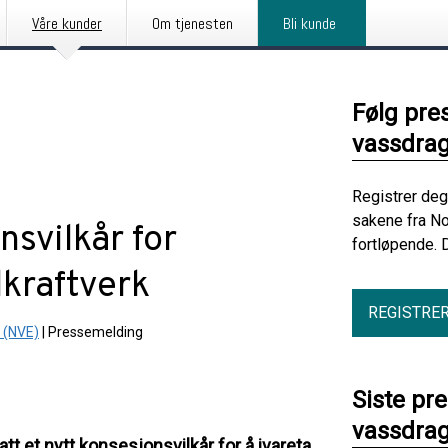
Våre kunder
Om tjenesten
Bli kunde
Følg pre
vassdrag
Registrer deg
sakene fra No
nsvilkår for
fortløpende. 
dkraftverk
REGISTRE
 (NVE)
|
Pressemelding
Siste pr
vassdrag
t et nytt konsesjonsvilkår for å ivareta