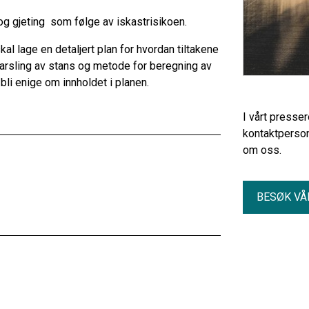
og gjeting som følge av iskastrisikoen.
al lage en detaljert plan for hvordan tiltakene
 varsling av stans og metode for beregning av
bli enige om innholdet i planen.
I vårt presse
kontaktperson
om oss.
BESØK VÅ