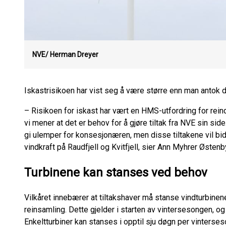
NVE/ Herman Dreyer
Iskastrisikoen har vist seg å være større enn man antok 
– Risikoen for iskast har vært en HMS-utfordring for reind
vi mener at det er behov for å gjøre tiltak fra NVE sin si
gi ulemper for konsesjonæren, men disse tiltakene vil bi
vindkraft på Raudfjell og Kvitfjell, sier Ann Myhrer Østen
Turbinene kan stanses ved behov
Vilkåret innebærer at tiltakshaver må stanse vindturbinen
reinsamling. Dette gjelder i starten av vintersesongen, o
Enkeltturbiner kan stanses i opptil sju døgn per vinterse