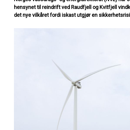
hensynet til reindrift ved Raudfjell og Kvitfjell v
det nye vilkåret fordi iskast utgjør en sikkerhetsrisi