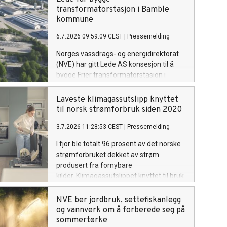
som tar ut vann om å følge utviklingen
transformatorstasjon i Bamble
og være forberedt på å gjøre
kommune
vannbesparende tiltak om det ikke
6.7.2026 09:59:09 CEST
|
Pressemelding
kommer mye regn de neste ukene.
Norges vassdrags- og energidirektorat
(NVE) har gitt Lede AS konsesjon til å
bygge Frier transformatorstasjon i
Telemark ved industriområdet Frier
Vest. De har også fått tillatelse til å
Laveste klimagassutslipp knyttet
bygge to parallelle kraftledninger på 5,5
til norsk strømforbruk siden 2020
kilometer, for å knytte stasjonen til
3.7.2026 11:28:53 CEST
|
Pressemelding
Herum transformatorstasjon.
I fjor ble totalt 96 prosent av det norske
strømforbruket dekket av strøm
produsert fra fornybare
kilder. Klimagassutslippet knyttet til bruk
av strøm i Norge har gått ned blant
annet på grunn av mindre import fra
NVE ber jordbruk, settefiskanlegg
naboland med høyere andel
og vannverk om å forberede seg på
kraftproduksjon med klimautslipp. Det
sommertørke