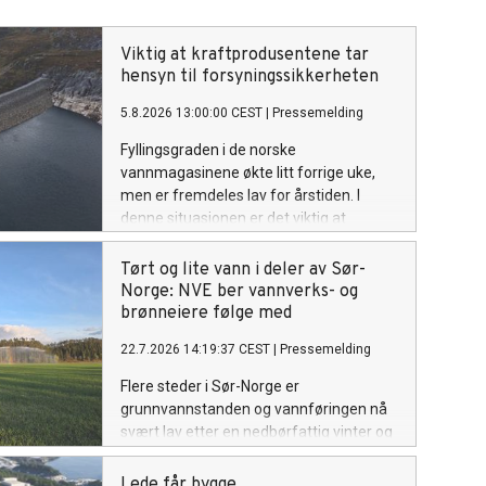
Viktig at kraftprodusentene tar
hensyn til forsyningssikkerheten
5.8.2026 13:00:00 CEST
|
Pressemelding
Fyllingsgraden i de norske
vannmagasinene økte litt forrige uke,
men er fremdeles lav for årstiden. I
denne situasjonen er det viktig at
vannkraftprodusentene tar inn over seg
ansvaret de har for vinterens
Tørt og lite vann i deler av Sør-
forsyningssikkerhet. NVE følger
Norge: NVE ber vannverks- og
utviklingen av kraftsituasjonen, i tett
brønneiere følge med
dialog med Statnett. Om nødvendig vil
22.7.2026 14:19:37 CEST
|
Pressemelding
NVE innføre en rapporteringsordning for
kraftprodusentene.
Flere steder i Sør-Norge er
grunnvannstanden og vannføringen nå
svært lav etter en nedbørfattig vinter og
en varm, tørr sommer. NVE ber
vannverkseiere, brønneiere og andre
Lede får bygge