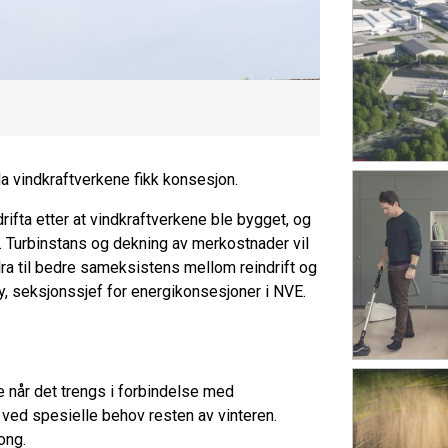
da vindkraftverkene fikk konsesjon.
rifta etter at vindkraftverkene ble bygget, og
de. Turbinstans og dekning av merkostnader vil
dra til bedre sameksistens mellom reindrift og
by, seksjonssjef for energikonsesjoner i NVE.
e når det trengs i forbindelse med
g ved spesielle behov resten av vinteren.
song.