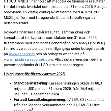
OTCQB: MNDJF) har nöjet att meddela de finansiella resultaten
för det första kvartalet som slutade den 31 mars 2025. Bolaget
redovisade en kraftig ökning av intäkterna med 41% till 78,1
MUSD jämfört med föregående år, samt förbättringar av
nettoresultatet.
Bolagets finansiella delårsresultat i sammandrag och
konsoliderat för kvartalet som slutade den 31 mars 2025,
tillsammans med ledningens genomgång och analys (”MD&A”)
för motsvarande period, finns tillgängliga under bolagets profil
på
www.sedar.com
och på bolagets webbplats på
www.mandalayresources.com
. Alla valutareferenser i det här
pressmeddelandet är i USD, om inte annat anges.
Höjdpunkter för första kvartalet 2025:
Stärkt balansräkning:
Kassabehållningen ökade till 88,3
miljoner USD per den 31 mars 2025, från 76,4 miljoner
USD den 31 december 2024;
Fortsatt kassaflödesgenerering:
27,9 MUSD i kassaflöde
från den löpande verksamheten och 11,2 MUSD i fritt
1
kassaflöde
;