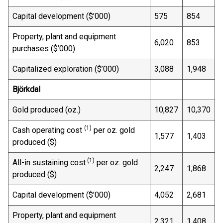
Capital development ($’000)
575
854
Property, plant and equipment
6,020
853
purchases ($’000)
Capitalized exploration ($’000)
3,088
1,948
Björkdal
Gold produced (oz.)
10,827
10,370
(1)
Cash operating cost
per oz. gold
1,577
1,403
produced ($)
(1)
All-in sustaining cost
per oz. gold
2,247
1,868
produced ($)
Capital development ($’000)
4,052
2,681
Property, plant and equipment
2,321
1,408