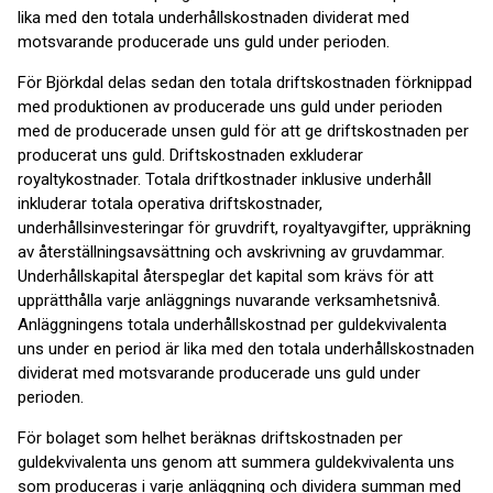
lika med den totala underhållskostnaden dividerat med
motsvarande producerade uns guld under perioden.
För Björkdal delas sedan den totala driftskostnaden förknippad
med produktionen av producerade uns guld under perioden
med de producerade unsen guld för att ge driftskostnaden per
producerat uns guld. Driftskostnaden exkluderar
royaltykostnader. Totala driftkostnader inklusive underhåll
inkluderar totala operativa driftskostnader,
underhållsinvesteringar för gruvdrift, royaltyavgifter, uppräkning
av återställningsavsättning och avskrivning av gruvdammar.
Underhållskapital återspeglar det kapital som krävs för att
upprätthålla varje anläggnings nuvarande verksamhetsnivå.
Anläggningens totala underhållskostnad per guldekvivalenta
uns under en period är lika med den totala underhållskostnaden
dividerat med motsvarande producerade uns guld under
perioden.
För bolaget som helhet beräknas driftskostnaden per
guldekvivalenta uns genom att summera guldekvivalenta uns
som produceras i varje anläggning och dividera summan med