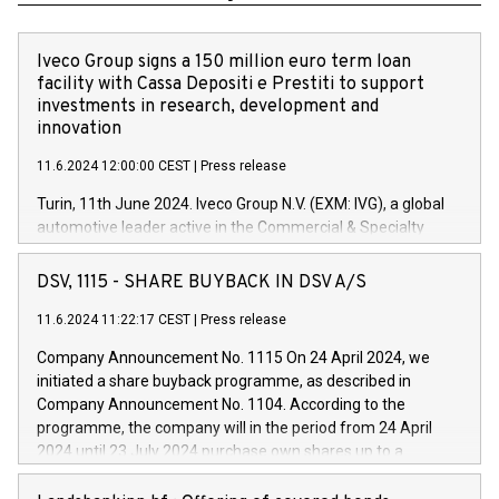
Iveco Group signs a 150 million euro term loan
facility with Cassa Depositi e Prestiti to support
investments in research, development and
innovation
11.6.2024 12:00:00 CEST
|
Press release
Turin, 11th June 2024. Iveco Group N.V. (EXM: IVG), a global
automotive leader active in the Commercial & Specialty
Vehicles, Powertrain and related Financial Services arenas,
has successfully signed a term loan facility of 150 million
DSV, 1115 - SHARE BUYBACK IN DSV A/S
euros with Cassa Depositi e Prestiti (CDP), for the creation of
new projects in Italy dedicated to research, development and
11.6.2024 11:22:17 CEST
|
Press release
innovation. In detail, through the resources made available
Company Announcement No. 1115 On 24 April 2024, we
by CDP, Iveco Group will develop innovative technologies and
initiated a share buyback programme, as described in
architectures in the field of electric propulsion and further
Company Announcement No. 1104. According to the
develop solutions for autonomous driving, digitalisation and
programme, the company will in the period from 24 April
vehicle connectivity aimed at increasing efficiency, safety,
2024 until 23 July 2024 purchase own shares up to a
driving comfort and productivity. The financed investments,
maximum value of DKK 1,000 million, and no more than
which will have a 5-year amortising profile, will be made by
1,700,000 shares, corresponding to 0.79% of the share