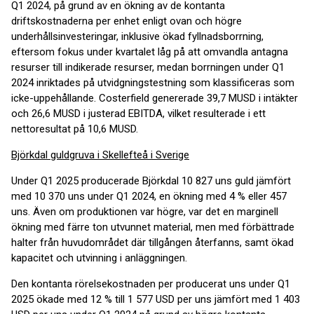
Q1 2024, på grund av en ökning av de kontanta
driftskostnaderna per enhet enligt ovan och högre
underhållsinvesteringar, inklusive ökad fyllnadsborrning,
eftersom fokus under kvartalet låg på att omvandla antagna
resurser till indikerade resurser, medan borrningen under Q1
2024 inriktades på utvidgningstestning som klassificeras som
icke-uppehållande. Costerfield genererade 39,7 MUSD i intäkter
och 26,6 MUSD i justerad EBITDA, vilket resulterade i ett
nettoresultat på 10,6 MUSD.
Björkdal guldgruva i Skellefteå i Sverige
Under Q1 2025 producerade Björkdal 10 827 uns guld jämfört
med 10 370 uns under Q1 2024, en ökning med 4 % eller 457
uns. Även om produktionen var högre, var det en marginell
ökning med färre ton utvunnet material, men med förbättrade
halter från huvudområdet där tillgången återfanns, samt ökad
kapacitet och utvinning i anläggningen.
Den kontanta rörelsekostnaden per producerat uns under Q1
2025 ökade med 12 % till 1 577 USD per uns jämfört med 1 403