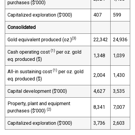
purchases ($’000)
Capitalized exploration ($’000)
407
599
Consolidated
(3)
Gold equivalent produced (oz.)
22,342
24,936
(1)
Cash operating cost
per oz. gold
1,348
1,039
eq. produced ($)
(1)
All-in sustaining cost
per oz. gold
2,004
1,430
eq. produced ($)
Capital development ($’000)
4,627
3,535
Property, plant and equipment
8,341
7,007
(2)
purchases ($’000)
Capitalized exploration ($’000)
3,736
2,603