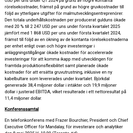
USD per uns under Q1 2024 på grund av högre kontanta
rörelsekostnader, främst på grund av högre gruvkostnader till
följd av ytterligare utgifter för malmutvecklingsentreprenörer.
Den totala underhållskostnaden per producerat gulduns ökade
med 20 % till 2 247 USD per uns under första kvartalet 2025
jämfört med 1 868 USD per uns under första kvartalet 2024,
främst till följd av en ökning av de kontanta rörelsekostnaderna
per enhet enligt ovan och högre investeringar i
anläggningstillgångar ökade kostnader för accelererade
investeringar för att komma ikapp med utvecklingen för
framtida produktionsflexibilitet samt planerade ökade
kostnader för att ersätta gruvutrustning, inklusive en ny
kabelbultare som levererades under kvartalet. Björkdal
genererade 38,4 miljoner dollar i intäkter och 19,9 miljoner
dollar i justerad EBITDA, vilket resulterade i ett nettoresultat på
11,4 miljoner dollar.
Konferenssamtal
En telefonkonferens med Frazer Bourchier, President och Chief
Executive Officer för Mandalay, för investerare och analytiker