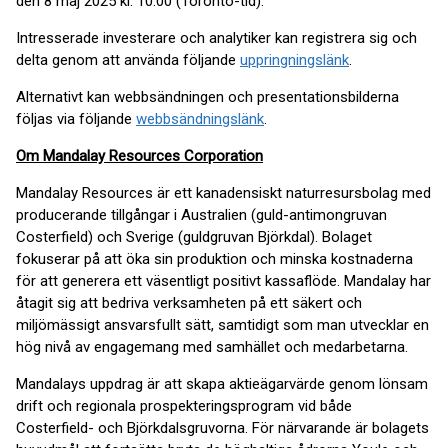
den 8 maj 2025 kl. 10.00 (Toronto-tid).
Intresserade investerare och analytiker kan registrera sig och
delta genom att använda följande
uppringningslänk
.
Alternativt kan webbsändningen och presentationsbilderna
följas via följande
webbsändningslänk
.
Om Mandalay Resources Corporation
Mandalay Resources är ett kanadensiskt naturresursbolag med
producerande tillgångar i Australien (guld-antimongruvan
Costerfield) och Sverige (guldgruvan Björkdal). Bolaget
fokuserar på att öka sin produktion och minska kostnaderna
för att generera ett väsentligt positivt kassaflöde. Mandalay har
åtagit sig att bedriva verksamheten på ett säkert och
miljömässigt ansvarsfullt sätt, samtidigt som man utvecklar en
hög nivå av engagemang med samhället och medarbetarna.
Mandalays uppdrag är att skapa aktieägarvärde genom lönsam
drift och regionala prospekteringsprogram vid både
Costerfield- och Björkdalsgruvorna. För närvarande är bolagets