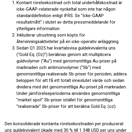
Kontant rörelsekostnad och total underhållskostnad är
icke-GAAP-relaterade nyckeltal som inte har någon
standarddefinition enligt IFRS. Se ”Icke-GAAP
resultatmått” i slutet av detta pressmeddelande för
ytterligare information.
Inkluderar utrustning som köpts för
återvinningsaktiviteter på en icke-operativ anläggning.
Sedan Q1 2025 har kvartalsvisa guldekvivalenta uns
("Gold Eq. (Oz)”) beräknas genom att multiplicera
guldvolymer (”Au”) med genomsnittliga Au-priser på
marknaden och antimonvolymer (”Sb") med
genomsnittliga realiserade Sb-priser för perioden, addera
beloppen för att få ett totalt inneslutet värde och sedan
dividera med det genomsnittliga Au-priset på marknaden.
Under jämförelseperioderna användes genomsnittliga
”market spot” Sb-priser istället för genomsnittliga
”realiserade” Sb-priser för att beräkna Gold Eq. (oz).
Den konsoliderade kontanta rörelsekostnaden per producerat
uns guldekvivalent ökade med 30 % till 1 348 USD per uns under