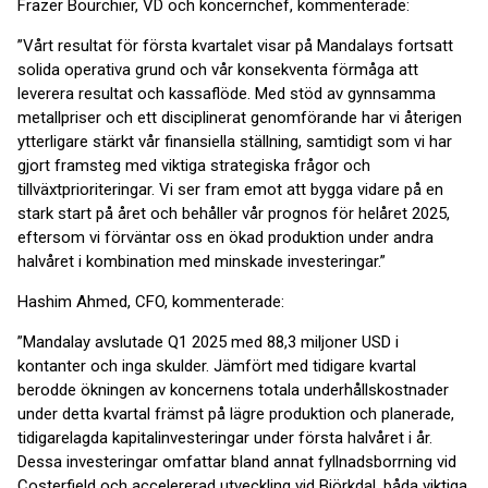
Frazer Bourchier, VD och koncernchef, kommenterade:
”Vårt resultat för första kvartalet visar på Mandalays fortsatt
solida operativa grund och vår konsekventa förmåga att
leverera resultat och kassaflöde. Med stöd av gynnsamma
metallpriser och ett disciplinerat genomförande har vi återigen
ytterligare stärkt vår finansiella ställning, samtidigt som vi har
gjort framsteg med viktiga strategiska frågor och
tillväxtprioriteringar. Vi ser fram emot att bygga vidare på en
stark start på året och behåller vår prognos för helåret 2025,
eftersom vi förväntar oss en ökad produktion under andra
halvåret i kombination med minskade investeringar.”
Hashim Ahmed, CFO, kommenterade:
”Mandalay avslutade Q1 2025 med 88,3 miljoner USD i
kontanter och inga skulder. Jämfört med tidigare kvartal
berodde ökningen av koncernens totala underhållskostnader
under detta kvartal främst på lägre produktion och planerade,
tidigarelagda kapitalinvesteringar under första halvåret i år.
Dessa investeringar omfattar bland annat fyllnadsborrning vid
Costerfield och accelererad utveckling vid Björkdal, båda viktiga