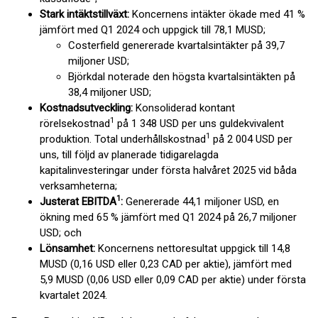
Stark intäktstillväxt:
Koncernens intäkter ökade med 41 %
jämfört med Q1 2024 och uppgick till 78,1 MUSD;
Costerfield genererade kvartalsintäkter på 39,7
miljoner USD;
Björkdal noterade den högsta kvartalsintäkten på
38,4 miljoner USD;
Kostnadsutveckling:
Konsoliderad kontant
1
rörelsekostnad
på 1 348 USD per uns guldekvivalent
1
produktion. Total underhållskostnad
på 2 004 USD per
uns, till följd av planerade tidigarelagda
kapitalinvesteringar under första halvåret 2025 vid båda
verksamheterna;
1
Justerat EBITDA
:
Genererade 44,1 miljoner USD, en
ökning med 65 % jämfört med Q1 2024 på 26,7 miljoner
USD; och
Lönsamhet:
Koncernens nettoresultat uppgick till 14,8
MUSD (0,16 USD eller 0,23 CAD per aktie), jämfört med
5,9 MUSD (0,06 USD eller 0,09 CAD per aktie) under första
kvartalet 2024.