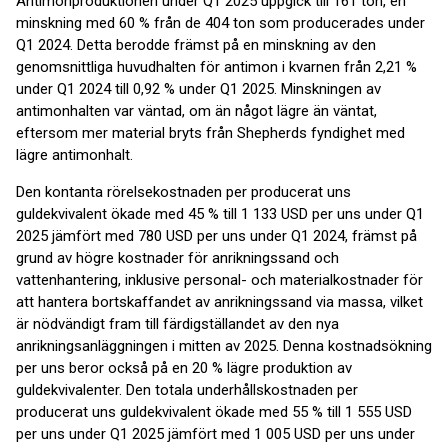
Antimonproduktionen under Q1 2025 uppgick till 161 ton, en
minskning med 60 % från de 404 ton som producerades under
Q1 2024. Detta berodde främst på en minskning av den
genomsnittliga huvudhalten för antimon i kvarnen från 2,21 %
under Q1 2024 till 0,92 % under Q1 2025. Minskningen av
antimonhalten var väntad, om än något lägre än väntat,
eftersom mer material bryts från Shepherds fyndighet med
lägre antimonhalt.
Den kontanta rörelsekostnaden per producerat uns
guldekvivalent ökade med 45 % till 1 133 USD per uns under Q1
2025 jämfört med 780 USD per uns under Q1 2024, främst på
grund av högre kostnader för anrikningssand och
vattenhantering, inklusive personal- och materialkostnader för
att hantera bortskaffandet av anrikningssand via massa, vilket
är nödvändigt fram till färdigställandet av den nya
anrikningsanläggningen i mitten av 2025. Denna kostnadsökning
per uns beror också på en 20 % lägre produktion av
guldekvivalenter. Den totala underhållskostnaden per
producerat uns guldekvivalent ökade med 55 % till 1 555 USD
per uns under Q1 2025 jämfört med 1 005 USD per uns under