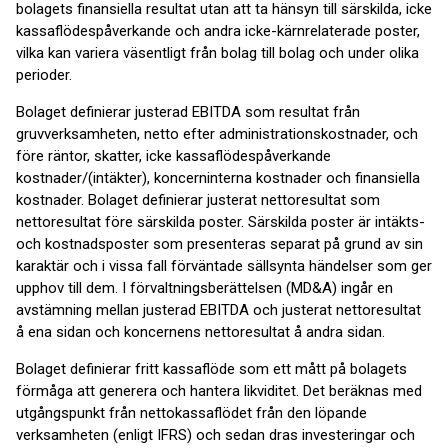
bolagets finansiella resultat utan att ta hänsyn till särskilda, icke
kassaflödespåverkande och andra icke-kärnrelaterade poster,
vilka kan variera väsentligt från bolag till bolag och under olika
perioder.
Bolaget definierar justerad EBITDA som resultat från
gruvverksamheten, netto efter administrationskostnader, och
före räntor, skatter, icke kassaflödespåverkande
kostnader/(intäkter), koncerninterna kostnader och finansiella
kostnader. Bolaget definierar justerat nettoresultat som
nettoresultat före särskilda poster. Särskilda poster är intäkts-
och kostnadsposter som presenteras separat på grund av sin
karaktär och i vissa fall förväntade sällsynta händelser som ger
upphov till dem. I förvaltningsberättelsen (MD&A) ingår en
avstämning mellan justerad EBITDA och justerat nettoresultat
å ena sidan och koncernens nettoresultat å andra sidan.
Bolaget definierar fritt kassaflöde som ett mått på bolagets
förmåga att generera och hantera likviditet. Det beräknas med
utgångspunkt från nettokassaflödet från den löpande
verksamheten (enligt IFRS) och sedan dras investeringar och