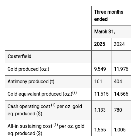
Three months
ended
March 31,
2025
2024
Costerfield
Gold produced (oz.)
9,549
11,976
Antimony produced (t)
161
404
(3)
Gold equivalent produced (oz.)
11,515
14,566
(1)
Cash operating cost
per oz. gold
1,133
780
eq. produced ($)
(1)
All-in sustaining cost
per oz. gold
1,555
1,005
eq. produced ($)