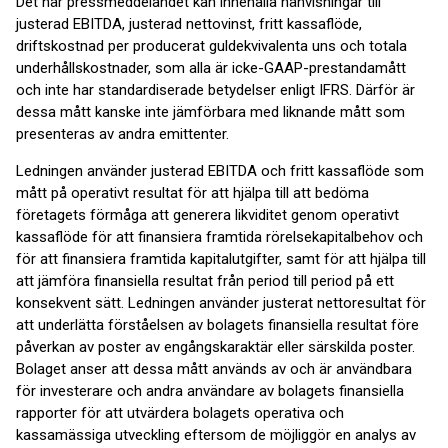
Det här pressmeddelandet kan innehålla hänvisningar till
justerad EBITDA, justerad nettovinst, fritt kassaflöde,
driftskostnad per producerat guldekvivalenta uns och totala
underhållskostnader, som alla är icke-GAAP-prestandamått
och inte har standardiserade betydelser enligt IFRS. Därför är
dessa mått kanske inte jämförbara med liknande mått som
presenteras av andra emittenter.
Ledningen använder justerad EBITDA och fritt kassaflöde som
mått på operativt resultat för att hjälpa till att bedöma
företagets förmåga att generera likviditet genom operativt
kassaflöde för att finansiera framtida rörelsekapitalbehov och
för att finansiera framtida kapitalutgifter, samt för att hjälpa till
att jämföra finansiella resultat från period till period på ett
konsekvent sätt. Ledningen använder justerat nettoresultat för
att underlätta förståelsen av bolagets finansiella resultat före
påverkan av poster av engångskaraktär eller särskilda poster.
Bolaget anser att dessa mått används av och är användbara
för investerare och andra användare av bolagets finansiella
rapporter för att utvärdera bolagets operativa och
kassamässiga utveckling eftersom de möjliggör en analys av