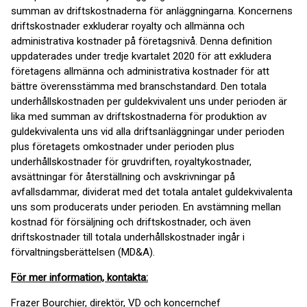
summan av driftskostnaderna för anläggningarna. Koncernens
driftskostnader exkluderar royalty och allmänna och
administrativa kostnader på företagsnivå. Denna definition
uppdaterades under tredje kvartalet 2020 för att exkludera
företagens allmänna och administrativa kostnader för att
bättre överensstämma med branschstandard. Den totala
underhållskostnaden per guldekvivalent uns under perioden är
lika med summan av driftskostnaderna för produktion av
guldekvivalenta uns vid alla driftsanläggningar under perioden
plus företagets omkostnader under perioden plus
underhållskostnader för gruvdriften, royaltykostnader,
avsättningar för återställning och avskrivningar på
avfallsdammar, dividerat med det totala antalet guldekvivalenta
uns som producerats under perioden. En avstämning mellan
kostnad för försäljning och driftskostnader, och även
driftskostnader till totala underhållskostnader ingår i
förvaltningsberättelsen (MD&A).
För mer information, kontakta:
Frazer Bourchier, direktör, VD och koncernchef