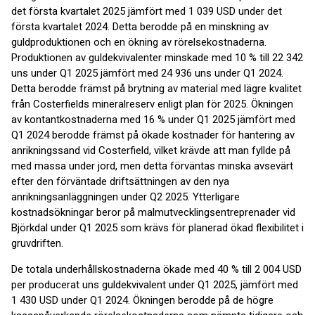
det första kvartalet 2025 jämfört med 1 039 USD under det
första kvartalet 2024. Detta berodde på en minskning av
guldproduktionen och en ökning av rörelsekostnaderna.
Produktionen av guldekvivalenter minskade med 10 % till 22 342
uns under Q1 2025 jämfört med 24 936 uns under Q1 2024.
Detta berodde främst på brytning av material med lägre kvalitet
från Costerfields mineralreserv enligt plan för 2025. Ökningen
av kontantkostnaderna med 16 % under Q1 2025 jämfört med
Q1 2024 berodde främst på ökade kostnader för hantering av
anrikningssand vid Costerfield, vilket krävde att man fyllde på
med massa under jord, men detta förväntas minska avsevärt
efter den förväntade driftsättningen av den nya
anrikningsanläggningen under Q2 2025. Ytterligare
kostnadsökningar beror på malmutvecklingsentreprenader vid
Björkdal under Q1 2025 som krävs för planerad ökad flexibilitet i
gruvdriften.
De totala underhållskostnaderna ökade med 40 % till 2 004 USD
per producerat uns guldekvivalent under Q1 2025, jämfört med
1 430 USD under Q1 2024. Ökningen berodde på de högre