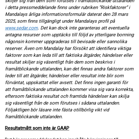
skiljer sig från dem som förutses i framåtblickande uttalanden
i detta pressmeddelande finns under rubriken ”Riskfaktorer” i
Mandalays årliga informationsformulär daterat den 28 mars
2025, som finns tillgängligt under Mandalays profil på
www.sedar.com
. Det kan dock inte garanteras att eventuella
antagna resurser som upptäcks till följd av ytterligare borrning
någonsin kommer uppgraderas till bevisade eller sannolika
reserver. Även om Mandalay har försökt att identifiera viktiga
faktorer som kan leda till att faktiska åtgärder, händelser eller
resultat skiljer sig väsentligt från dem som beskrivs i
framåtblickande uttalanden, kan det finnas andra faktorer som
leder till att åtgärder, händelser eller resultat inte blir som
förväntat, uppskattat eller avsett. Det finns ingen garanti för
att framåtblickande uttalanden kommer visa sig vara korrekta,
eftersom faktiska resultat och framtida händelser kan skilja
sig väsentligt från de som förutses i sådana uttalanden.
Följaktligen bör läsare inte fästa otillbörlig vikt vid
framåtblickande uttalanden.
Resultatmått som inte är GAAP