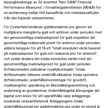
leasingbetalningar av. Se avsnittet "Non-GAAP Financial
Performance Measures" i förvaltningsberättelsen (MD&A) för
en avstämning mellan fritt kassaflöde och nettokassaflöden
från den löpande verksamheten.
För Costerfield beräknas guldekvivalenta uns genom att
multiplicera mängderna guld och antimon under perioden med
det genomsnittliga marknadspriset för guld respektive det
genomsnittliga realiserade priset för antimon under perioden,
addera beloppen för att få ett ”totalt inneslutet värde baserat
på marknadspriset för guld och realiserat pris för antimon”,
och sedan dividera det totala inneslutna värdet med det
genomsnittliga marknadspriset för guld under perioden.
Driftskostnaden exkluderar royaltykostnader. Totala
driftkostnader inklusive underhåll inkluderar totala operativa
driftskostnader, underhållsinvesteringar för gruvdrift,
royaltyavgifter, uppräkning av återställningsavsättning och
avskrivning av gruvdammar. Underhållskapital återspeglar det
kapital som krävs för att upprätthålla varje anläggnings
nuvarande verksamhetsnivå. Anläggningens totala
underhållskostnad per guldekvivalenta uns under en period är