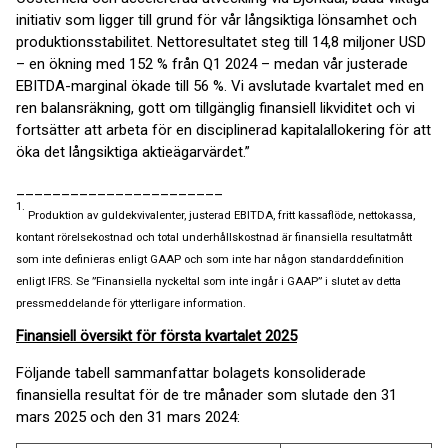
initiativ som ligger till grund för vår långsiktiga lönsamhet och
produktionsstabilitet. Nettoresultatet steg till 14,8 miljoner USD
– en ökning med 152 % från Q1 2024 – medan vår justerade
EBITDA-marginal ökade till 56 %. Vi avslutade kvartalet med en
ren balansräkning, gott om tillgänglig finansiell likviditet och vi
fortsätter att arbeta för en disciplinerad kapitalallokering för att
öka det långsiktiga aktieägarvärdet.”
_______________________
1.
Produktion av guldekvivalenter, justerad EBITDA, fritt kassaflöde, nettokassa,
kontant rörelsekostnad och total underhållskostnad är finansiella resultatmått
som inte definieras enligt GAAP och som inte har någon standarddefinition
enligt IFRS. Se ”Finansiella nyckeltal som inte ingår i GAAP” i slutet av detta
pressmeddelande för ytterligare information.
Finansiell översikt för första kvartalet 2025
Följande tabell sammanfattar bolagets konsoliderade
finansiella resultat för de tre månader som slutade den 31
mars 2025 och den 31 mars 2024: