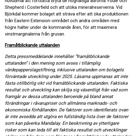
huvudmål att fortsätta bryta de höghaltiga ådrorna Youle och
Shepherd i Costerfield och att utöka mineralreserverna. Vid
Björkdal kommer bolaget att sträva efter att öka produktionen
från Eastern Extension-området och andra områden med
högre halter under de kommande åren, för att maximera
vinstmarginalerna från gruvan.
Framåtblickande uttalanden
Detta pressmeddelande innehåller ”framåtblickande
uttalanden” i den mening som avses i tillämplig
värdepapperslagstiftning, inklusive uttalanden om bolagets
förväntade utveckling under 2025. Läsarna uppmanas att inte
fästa otillbörlig vikt vid framåtblickande uttalanden. Faktiska
resultat och utveckling kan skilja sig väsentligt från vad som
framgår av dessa uttalanden beroende på bland annat
förändringar i råvarupriser och allmänna marknads- och
ekonomiska förhållanden. De faktorer som identifierats ovan
är inte avsedda att utgöra en fullständig lista över de faktorer
som kan påverka Mandalay. En beskrivning av ytterligare
risker som kan leda till att faktiska resultat och utvecklingar