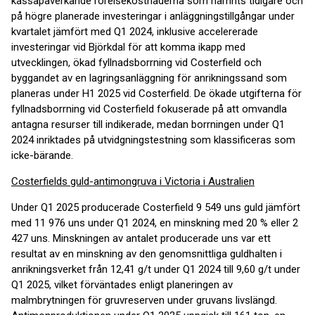
kassapåverkande rörelsekostnaderna som nämnts tidigare och
på högre planerade investeringar i anläggningstillgångar under
kvartalet jämfört med Q1 2024, inklusive accelererade
investeringar vid Björkdal för att komma ikapp med
utvecklingen, ökad fyllnadsborrning vid Costerfield och
byggandet av en lagringsanläggning för anrikningssand som
planeras under H1 2025 vid Costerfield. De ökade utgifterna för
fyllnadsborrning vid Costerfield fokuserade på att omvandla
antagna resurser till indikerade, medan borrningen under Q1
2024 inriktades på utvidgningstestning som klassificeras som
icke-bärande.
Costerfields guld-antimongruva i Victoria i Australien
Under Q1 2025 producerade Costerfield 9 549 uns guld jämfört
med 11 976 uns under Q1 2024, en minskning med 20 % eller 2
427 uns. Minskningen av antalet producerade uns var ett
resultat av en minskning av den genomsnittliga guldhalten i
anrikningsverket från 12,41 g/t under Q1 2024 till 9,60 g/t under
Q1 2025, vilket förväntades enligt planeringen av
malmbrytningen för gruvreserven under gruvans livslängd.