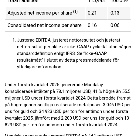
Total liabilities
115,943
106,049
(1)
Adjusted net income per share
0.21
0.13
Consolidated net income per share
0.16
0.06
Justerad EBITDA, justerat nettoresultat och justerat
nettoresultat per aktie är icke-GAAP nyckeltal utan någon
standarddefinition enligt IFRS. Se ”Icke-GAAP
resultatmått” i slutet av detta pressmeddelande för
ytterligare information.
Under första kvartalet 2025 genererade Mandalay
konsoliderade intäkter på 78,1 miljoner USD, 41 % högre än 55,5
miljoner USD under första kvartalet 2024. Detta berodde främst
på högre genomsnittliga realiserade metallpriser: 3 046 USD per
uns för guld och 34 923 USD per ton för antimon under första
kvartalet 2025, jämfört med 2 200 USD per uns för guld och 13
823 USD per ton för antimon under första kvartalet 2024.