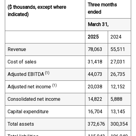
Three months
($ thousands, except where
ended
indicated)
March 31,
2025
2024
Revenue
78,063
55,511
Cost of sales
31,418
27,031
(1)
Adjusted EBITDA
44,073
26,735
(1)
Adjusted net income
20,038
12,152
Consolidated net income
14,822
5,888
Capital expenditure
16,704
13,145
Total assets
372,676
300,354