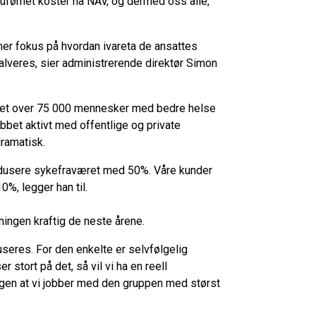
uførhet koster nå NAV, og dermed oss alle,
 mer fokus på hvordan ivareta de ansattes
alveres, sier administrerende direktør Simon
ulpet over 75 000 mennesker med bedre helse
bbet aktivt med offentlige og private
ramatisk.
redusere sykefraværet med 50%. Våre kunder
0%, legger han til.
ningen kraftig de neste årene.
seres. For den enkelte er selvfølgelig
r stort på det, så vil vi ha en reell
ngen at vi jobber med den gruppen med størst