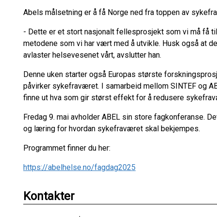
Abels målsetning er å få Norge ned fra toppen av sykefra
- Dette er et stort nasjonalt fellesprosjekt som vi må få t
metodene som vi har vært med å utvikle. Husk også at det 
avlaster helsevesenet vårt, avslutter han.
Denne uken starter også Europas største forskningsprosje
påvirker sykefraværet. I samarbeid mellom SINTEF og ABE
finne ut hva som gir størst effekt for å redusere sykefra
Fredag 9. mai avholder ABEL sin store fagkonferanse. Det
og læring for hvordan sykefraværet skal bekjempes.
Programmet finner du her:
https://abelhelse.no/fagdag2025
Kontakter