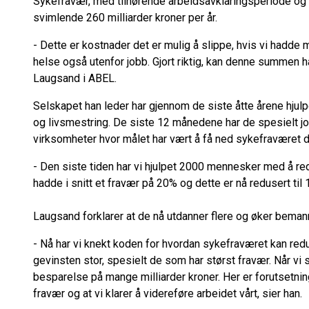
Sykefravær, med tilhørende arbeidsavklaringsperiode og 
svimlende 260 milliarder kroner per år.
­- Dette er kostnader det er mulig å slippe, hvis vi hadde
helse også utenfor jobb. Gjort riktig, kan denne summen h
Laugsand i ABEL.
Selskapet han leder har gjennom de siste åtte årene hj
og livsmestring. De siste 12 månedene har de spesielt jo
virksomheter hvor målet har vært å få ned sykefraværet d
- Den siste tiden har vi hjulpet 2000 mennesker med å 
hadde i snitt et fravær på 20% og dette er nå redusert til 1
Laugsand forklarer at de nå utdanner flere og øker beman
- Nå har vi knekt koden for hvordan sykefraværet kan redu
gevinsten stor, spesielt de som har størst fravær. Når vi se
besparelse på mange milliarder kroner. Her er forutsetni
fravær og at vi klarer å videreføre arbeidet vårt, sier han.