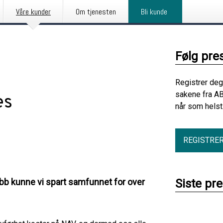
Våre kunder
Om tjenesten
Bli kunde
Følg pre
Registrer deg
sakene fra AB
es
når som helst
REGISTRE
jobb kunne vi spart samfunnet for over
Siste pr