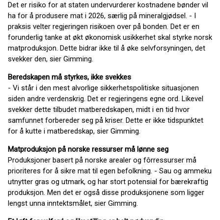
Det er risiko for at staten undervurderer kostnadene bønder vil
ha for å produsere mat i 2026, særlig på mineralgjødsel. - I
praksis velter regjeringen risikoen over på bonden. Det er en
forunderlig tanke at økt økonomisk usikkerhet skal styrke norsk
matproduksjon. Dette bidrar ikke til å øke selvforsyningen, det
svekker den, sier Gimming.
Beredskapen må styrkes, ikke svekkes
- Vi står i den mest alvorlige sikkerhetspolitiske situasjonen
siden andre verdenskrig. Det er regjeringens egne ord. Likevel
svekker dette tilbudet matberedskapen, midt i en tid hvor
samfunnet forbereder seg på kriser. Dette er ikke tidspunktet
for å kutte i matberedskap, sier Gimming.
Matproduksjon på norske ressurser må lønne seg
Produksjoner basert på norske arealer og fôrressurser må
prioriteres for å sikre mat til egen befolkning. - Sau og ammeku
utnytter gras og utmark, og har stort potensial for bærekraftig
produksjon. Men det er også disse produksjonene som ligger
lengst unna inntektsmålet, sier Gimming.