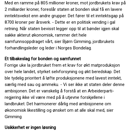
Med en ramme på 805 millioner kroner, mot jordbrukets krav på
2 milliarder kroner, foreslår staten at bonden skal få en lavere
inntektsvekst enn andre grupper. Det fører til et inntektsgap på
8700 kroner per årsverk. - Dette er en politisk vending i gal
retning. Når staten bevisst legger opp til at bønder igjen skal
sakke akterut økonomisk, rammer det hele
samfunnsoppdraget vårt, sier Bjørn Gimming, jordbrukets
forhandlingsleder og leder i Norges Bondelag.
Et tilbakeslag for bonden og samfunnet
Forrige uke la jordbruket frem et krav for økt matproduksjon
over hele landet, styrket selvforsyning og økt beredskap. Det
ble tydelig prioritert å løfte produksjonene med lavest inntekt,
særlig med sau og ammeku. - Vi ser ikke at staten deler denne
ambisjonen. Det er vanskelig å forstå at en Arbeiderparti-
regjering ikke vil være med på å utjevne forskjellene i
landbruket. Det harmonerer dårlig med ambisjonene om
økonomisk likestilling og ønsket om at alle skal med, sier
Gimming.
Usikkerhet er ingen løsning