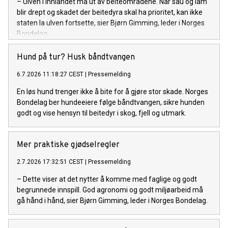
– Ulven i Innlandet må ut av beiteområdene. Når sau og lam
blir drept og skadet der beitedyra skal ha prioritet, kan ikke
staten la ulven fortsette, sier Bjørn Gimming, leder i Norges
Bondelag.
Hund på tur? Husk båndtvangen
6.7.2026 11:18:27 CEST
|
Pressemelding
En løs hund trenger ikke å bite for å gjøre stor skade. Norges
Bondelag ber hundeeiere følge båndtvangen, sikre hunden
godt og vise hensyn til beitedyr i skog, fjell og utmark.
Mer praktiske gjødselregler
2.7.2026 17:32:51 CEST
|
Pressemelding
– Dette viser at det nytter å komme med faglige og godt
begrunnede innspill. God agronomi og godt miljøarbeid må
gå hånd i hånd, sier Bjørn Gimming, leder i Norges Bondelag.