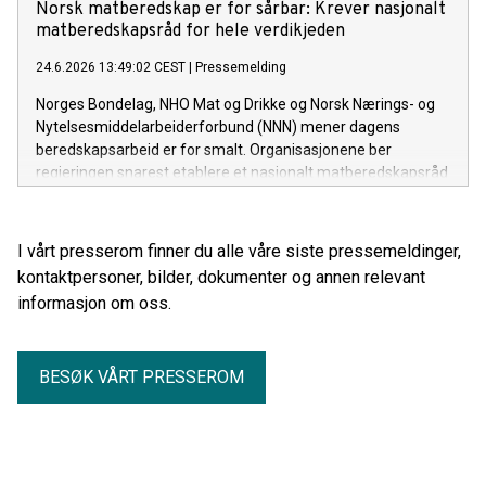
Norsk matberedskap er for sårbar: Krever nasjonalt
matberedskapsråd for hele verdikjeden
24.6.2026 13:49:02 CEST
|
Pressemelding
Norges Bondelag, NHO Mat og Drikke og Norsk Nærings- og
Nytelsesmiddelarbeiderforbund (NNN) mener dagens
beredskapsarbeid er for smalt. Organisasjonene ber
regjeringen snarest etablere et nasjonalt matberedskapsråd
for hele verdikjeden, fra jord og fjøs til industri, transport og
butikk.
I vårt presserom finner du alle våre siste pressemeldinger,
kontaktpersoner, bilder, dokumenter og annen relevant
informasjon om oss.
BESØK VÅRT PRESSEROM