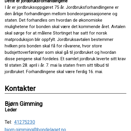
Dette er jordbruksforhandlingene
I år er jordbruksoppgjøret 75 år. Jordbruksforhandlingene er
den årlige forhandlingen mellom bondeorganisasjonene og
staten. Det forhandles om hvordan de økonomiske
mulighetene for bonden skal være det kommende året. Avtalen
skal sørge for at målene Stortinget har satt for norsk
matproduksjon blir oppfylt. Jordbruksavtalen bestemmer
hvilken pris bonden skal få for råvarene, hvor store
budsjettoverføringer som skal gå til jordbruket og hvordan
disse pengene skal fordeles. Et samlet jordbruk leverte sitt krav
til staten 28. april i år. 7. mai la staten frem sitt tilbud til
jordbruket. Forhandlingene skal være ferdig 16. mai.
Kontakter
Bjørn Gimming
Leder
Tel:
41275230
bjorn.gimming@bondelaget.no