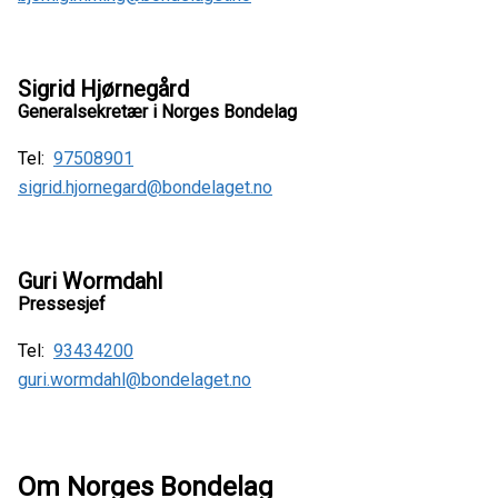
Sigrid Hjørnegård
Generalsekretær i Norges Bondelag
Tel:
97508901
sigrid.hjornegard@bondelaget.no
Guri Wormdahl
Pressesjef
Tel:
93434200
guri.wormdahl@bondelaget.no
Om Norges Bondelag