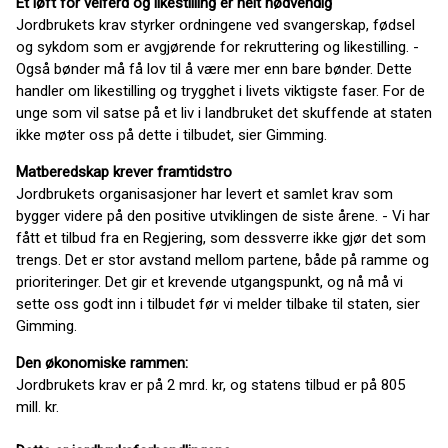
Et løft for velferd og likestilling er helt nødvendig
Jordbrukets krav styrker ordningene ved svangerskap, fødsel
og sykdom som er avgjørende for rekruttering og likestilling. -
Også bønder må få lov til å være mer enn bare bønder. Dette
handler om likestilling og trygghet i livets viktigste faser. For de
unge som vil satse på et liv i landbruket det skuffende at staten
ikke møter oss på dette i tilbudet, sier Gimming.
Matberedskap krever framtidstro
Jordbrukets organisasjoner har levert et samlet krav som
bygger videre på den positive utviklingen de siste årene. - Vi har
fått et tilbud fra en Regjering, som dessverre ikke gjør det som
trengs. Det er stor avstand mellom partene, både på ramme og
prioriteringer. Det gir et krevende utgangspunkt, og nå må vi
sette oss godt inn i tilbudet før vi melder tilbake til staten, sier
Gimming.
Den økonomiske rammen:
Jordbrukets krav er på 2 mrd. kr, og statens tilbud er på 805
mill. kr.