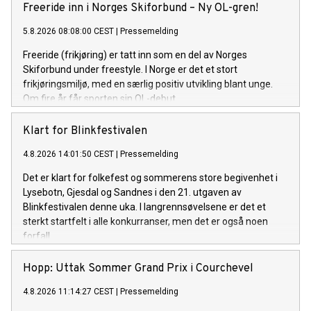
Freeride inn i Norges Skiforbund – Ny OL-gren!
5.8.2026 08:08:00 CEST
|
Pressemelding
Freeride (frikjøring) er tatt inn som en del av Norges
Skiforbund under freestyle. I Norge er det et stort
frikjøringsmiljø, med en særlig positiv utvikling blant unge.
Om fire år får sporten sin OL-debut.
Klart for Blinkfestivalen
4.8.2026 14:01:50 CEST
|
Pressemelding
Det er klart for folkefest og sommerens store begivenhet i
Lysebotn, Gjesdal og Sandnes i den 21. utgaven av
Blinkfestivalen denne uka. I langrennsøvelsene er det et
sterkt startfelt i alle konkurranser, men det er også noen
forfall.
Hopp: Uttak Sommer Grand Prix i Courchevel
4.8.2026 11:14:27 CEST
|
Pressemelding