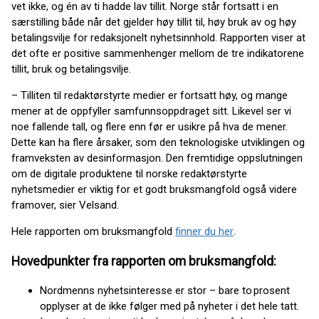
vet ikke, og én av ti hadde lav tillit. Norge står fortsatt i en
særstilling både når det gjelder høy tillit til, høy bruk av og høy
betalingsvilje for redaksjonelt nyhetsinnhold. Rapporten viser at
det ofte er positive sammenhenger mellom de tre indikatorene
tillit, bruk og betalingsvilje.
– Tilliten til redaktørstyrte medier er fortsatt høy, og mange
mener at de oppfyller samfunnsoppdraget sitt. Likevel ser vi
noe fallende tall, og flere enn før er usikre på hva de mener.
Dette kan ha flere årsaker, som den teknologiske utviklingen og
framveksten av desinformasjon. Den fremtidige oppslutningen
om de digitale produktene til norske redaktørstyrte
nyhetsmedier er viktig for et godt bruksmangfold også videre
framover, sier Velsand.
Hele rapporten om bruksmangfold
finner du her
.
Hovedpunkter fra rapporten om bruksmangfold:
Nordmenns nyhetsinteresse er stor – bare to prosent
opplyser at de ikke følger med på nyheter i det hele tatt.