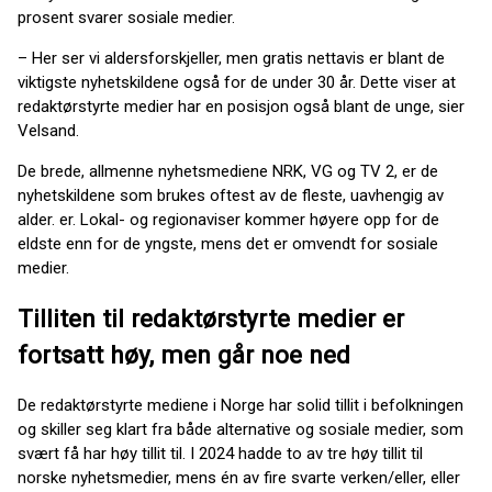
prosent svarer sosiale medier.
– Her ser vi aldersforskjeller, men gratis nettavis er blant de
viktigste nyhetskildene også for de under 30 år. Dette viser at
redaktørstyrte medier har en posisjon også blant de unge, sier
Velsand.
De brede, allmenne nyhetsmediene NRK, VG og TV 2, er de
nyhetskildene som brukes oftest av de fleste, uavhengig av
alder. er. Lokal- og regionaviser kommer høyere opp for de
eldste enn for de yngste, mens det er omvendt for sosiale
medier.
Tilliten til redaktørstyrte medier er
fortsatt høy, men går noe ned
De redaktørstyrte mediene i Norge har solid tillit i befolkningen
og skiller seg klart fra både alternative og sosiale medier, som
svært få har høy tillit til. I 2024 hadde to av tre høy tillit til
norske nyhetsmedier, mens én av fire svarte verken/eller, eller