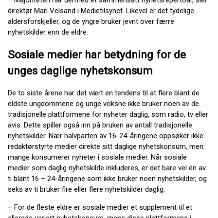
– Majoriteten har dermed et sammensatt nyhetsrepertoar, sier
direktør Mari Velsand i Medietilsynet. Likevel er det tydelige
aldersforskjeller, og de yngre bruker jevnt over færre
nyhetskilder enn de eldre.
Sosiale medier har betydning for de
unges daglige nyhetskonsum
De to siste årene har det vært en tendens til at flere blant de
eldste ungdommene og unge voksne ikke bruker noen av de
tradisjonelle plattformene for nyheter daglig, som radio, tv eller
avis. Dette spiller også inn på bruken av antall tradisjonelle
nyhetskilder. Nær halvparten av 16-24-åringene oppsøker ikke
redaktørstyrte medier direkte sitt daglige nyhetskonsum, men
mange konsumerer nyheter i sosiale medier. Når sosiale
medier som daglig nyhetskilde inkluderes, er det bare vel én av
ti blant 16 – 24-åringene som ikke bruker noen nyhetskilder, og
seks av ti bruker fire eller flere nyhetskilder daglig.
– For de fleste eldre er sosiale medier et supplement til et