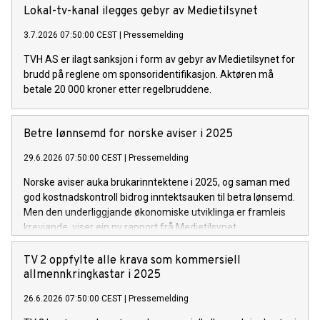
Lokal-tv-kanal ilegges gebyr av Medietilsynet
3.7.2026 07:50:00 CEST
|
Pressemelding
TVH AS er ilagt sanksjon i form av gebyr av Medietilsynet for
brudd på reglene om sponsoridentifikasjon. Aktøren må
betale 20 000 kroner etter regelbruddene.
Betre lønnsemd for norske aviser i 2025
29.6.2026 07:50:00 CEST
|
Pressemelding
Norske aviser auka brukarinntektene i 2025, og saman med
god kostnadskontroll bidrog inntektsauken til betra lønsemd.
Men den underliggjande økonomiske utviklinga er framleis
krevjande, viser ein ny rapport frå Medietilsynet.
TV 2 oppfylte alle krava som kommersiell
allmennkringkastar i 2025
26.6.2026 07:50:00 CEST
|
Pressemelding