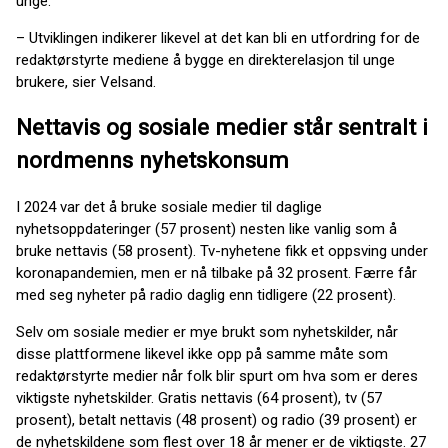
unge.
– Utviklingen indikerer likevel at det kan bli en utfordring for de
redaktørstyrte mediene å bygge en direkterelasjon til unge
brukere, sier Velsand.
Nettavis og sosiale medier står sentralt i
nordmenns nyhetskonsum
I 2024 var det å bruke sosiale medier til daglige
nyhetsoppdateringer (57 prosent) nesten like vanlig som å
bruke nettavis (58 prosent). Tv-nyhetene fikk et oppsving under
koronapandemien, men er nå tilbake på 32 prosent. Færre får
med seg nyheter på radio daglig enn tidligere (22 prosent).
Selv om sosiale medier er mye brukt som nyhetskilder, når
disse plattformene likevel ikke opp på samme måte som
redaktørstyrte medier når folk blir spurt om hva som er deres
viktigste nyhetskilder. Gratis nettavis (64 prosent), tv (57
prosent), betalt nettavis (48 prosent) og radio (39 prosent) er
de nyhetskildene som flest over 18 år mener er de viktigste. 27