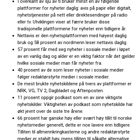
I overkant av sju av ti bruker minst én av følgende
plattformer for nyheter daglig: avis på papir eller digitalt,
nyhetstjenester på nett eller direktesendinger på radio
eller tv. Utviklingen viser at færre bruker disse
tradisjonelle plattformene for nyheter enn tidligere år.
Nettavis er den nyhetsplattformen med høyest daglig
bruk og 58 prosent av nordmenn leser nettavis daglig.
57 prosent får med seg nyheter i sosiale medier i løpet
av en vanlig dag og alder er en viktig faktor når det gjelder
hvilke sosiale medier man får nyheter fra.
40 prosent av de som leser nyheter i sosiale medier
følger redaktørstyrte medier i sosiale medier.
De mest brukte nyhetskildene på tvers av plattformer er
NRK, VG, TV 2, Dagbladet og Aftenposten.
11 prosent oppgir podkast som en av sine viktigste
nyhetskilder. Viktigheten av podkast som nyhetskilde har
økt jevnt over de siste tre årene.
66 prosent har ganske høy eller svært høy tillit til norske
nyhetsmedier generelt, dette er noe lavere enn tidligere.
Tilliten til allmennkringkasterne og andre redaktørstyrte
medier er stabilt høy, mens tilliten til såkalte alternative