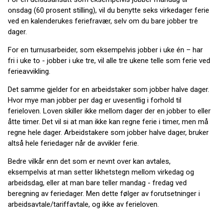
onsdag (60 prosent stilling), vil du benytte seks virkedager ferie
ved en kalenderukes feriefravær, selv om du bare jobber tre
dager.
For en turnusarbeider, som eksempelvis jobber i uke én – har
fri i uke to - jobber i uke tre, vil alle tre ukene telle som ferie ved
ferieavvikling.
Det samme gjelder for en arbeidstaker som jobber halve dager.
Hvor mye man jobber per dag er uvesentlig i forhold til
ferieloven. Loven skiller ikke mellom dager der en jobber to eller
åtte timer. Det vil si at man ikke kan regne ferie i timer, men må
regne hele dager. Arbeidstakere som jobber halve dager, bruker
altså hele feriedager når de avvikler ferie.
Bedre vilkår enn det som er nevnt over kan avtales,
eksempelvis at man setter likhetstegn mellom virkedag og
arbeidsdag, eller at man bare teller mandag - fredag ved
beregning av feriedager. Men dette følger av forutsetninger i
arbeidsavtale/tariffavtale, og ikke av ferieloven.