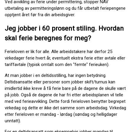
Ved avvikling av ferie under permittering, stopper NAV
utbetaling av permitteringslønn og du får utbetalt feriepengene
opptjent året før fra din arbeidsgiver.
Jeg jobber i 60 prosent stiling. Hvordan
skal ferie beregnes for meg?
Ferieloven er lik for alle. Alle arbeidstakere har derfor 25
virkedager ferie hvert år, eventuelt ekstra ferie etter avtale eller
tariffavtale (typisk omtalt som den "femte" ferieuken).
At man jobber i en deltidsstilling, har ingen betydning.
Deltidsansatte eller personer som jobber skift/turnus kan
imidlertid ikke kreve å få ferie bare på de dagene de skulle vært
på jobb. Også de dagene de har fri etter arbeidsplanen vil telle
med ved ferieavvikling. Dette fordi ferieloven benytter begrepet
virkedag og dette er ikke det samme som arbeidsdag. Virkedag
etter ferieloven er mandag - lørdag (søndag og helligdager
unntatt).
For en deltidsansatt som eksempelvis jobber mandag til