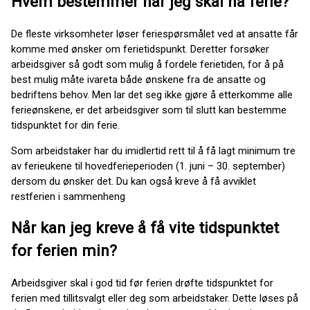
Hvem bestemmer når jeg skal ha ferie?
De fleste virksomheter løser feriespørsmålet ved at ansatte får
komme med ønsker om ferietidspunkt. Deretter forsøker
arbeidsgiver så godt som mulig å fordele ferietiden, for å på
best mulig måte ivareta både ønskene fra de ansatte og
bedriftens behov. Men lar det seg ikke gjøre å etterkomme alle
ferieønskene, er det arbeidsgiver som til slutt kan bestemme
tidspunktet for din ferie.
Som arbeidstaker har du imidlertid rett til å få lagt minimum tre
av ferieukene til hovedferieperioden (1. juni – 30. september)
dersom du ønsker det. Du kan også kreve å få avviklet
restferien i sammenheng
Når kan jeg kreve å få vite tidspunktet
for ferien min?
Arbeidsgiver skal i god tid før ferien drøfte tidspunktet for
ferien med tillitsvalgt eller deg som arbeidstaker. Dette løses på