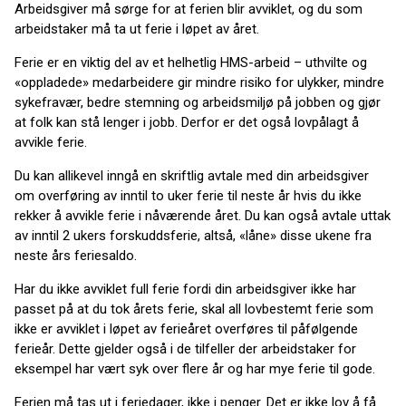
Arbeidsgiver må sørge for at ferien blir avviklet, og du som
arbeidstaker må ta ut ferie i løpet av året.
Ferie er en viktig del av et helhetlig HMS-arbeid – uthvilte og
«oppladede» medarbeidere gir mindre risiko for ulykker, mindre
sykefravær, bedre stemning og arbeidsmiljø på jobben og gjør
at folk kan stå lenger i jobb. Derfor er det også lovpålagt å
avvikle ferie.
Du kan allikevel inngå en skriftlig avtale med din arbeidsgiver
om overføring av inntil to uker ferie til neste år hvis du ikke
rekker å avvikle ferie i nåværende året. Du kan også avtale uttak
av inntil 2 ukers forskuddsferie, altså, «låne» disse ukene fra
neste års feriesaldo.
Har du ikke avviklet full ferie fordi din arbeidsgiver ikke har
passet på at du tok årets ferie, skal all lovbestemt ferie som
ikke er avviklet i løpet av ferieåret overføres til påfølgende
ferieår. Dette gjelder også i de tilfeller der arbeidstaker for
eksempel har vært syk over flere år og har mye ferie til gode.
Ferien må tas ut i feriedager, ikke i penger. Det er ikke lov å få