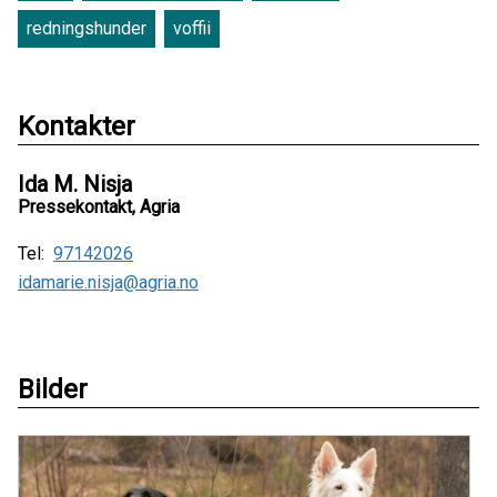
redningshunder
voffii
Kontakter
Ida M. Nisja
Pressekontakt, Agria
Tel:
97142026
idamarie.nisja@agria.no
Bilder