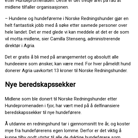
etter Hundepromenaden. Dette er det tredje året på rad at
midlene tilfaller organisasjonen.
– Hundene og hundeførerne i Norske Redningshunder gjør en
helt fantastisk jobb med å søke etter savnede personer over
hele landet. Det er med glede vi kan meddele at det er de som
vil motta midlene, sier Camilla Stenseng, administrerende
direktør i Agria.
Det er gratis å bli med på arrangementet og absolutt alle
hundeeiere som ønsker, kan være med. For hver påmeldt hund
donerer Agria uavkortet 13 kroner til Norske Redningshunder.
Nye beredskapssekker
Midlene som ble donert til Norske Redningshunder etter
Hundepromenaden i fjor, har vært med på å delfinansiere
beredskapssekker til nye hundeførere.
Å utdanne en redningshund tar i gjennomsnitt tre år, og koster
mye fra hundeførerens egen lomme. Derfor er det viktig å
kunne tilby godt utstyr til alle de dyktige hundeførere som