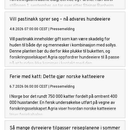
stillingen 1. september, og tar over etter Steinar Ranheim,
som går videre til rollen som operativ sjef i Agria.
Vill pastinakk sprer seg – nå advares hundeeiere
4.8.2026 07:00:00 CEST
|
Pressemelding
Vill pastinakk inneholder gift som kan være skadelig for
huden til både dyr og mennesker i kombinasjon med sollys.
Denne planten bør du derfor ikke plukke til buketten, og
forsikringsselskapet Agria oppfordrer hundeeiere til å passe
på at hunden ikke kommer i kontakt med den.
Ferie med katt: Dette gjør norske katteeiere
6.7.2026 06:00:00 CEST
|
Pressemelding
I Norge bor det rundt 750 000 katter fordelt på omtrent 400
000 husstander. En fersk undersøkelse utført på vegne av
forsikringsselskapet Agria viser hvordan norske katteeiere
løser feriekabalen.
Så mange dyreeiere tilpasser reiseplanene i sommer