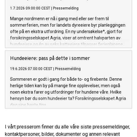
1.7.2026 09:00:00 CEST
|
Pressemelding
Mange nordmenn er nå i gang med eller ser frem til
sommerferien, men for landets dyreeiere byr planleggingen
ofte på en ekstra utfordring. En ny undersøkelse*, gjort for
forsikringsselskapet Agria, viser at omtrent halvparten av
hundeeiere og én av seks katteeiere tilpasser ferieplanene
sine etter de firebeinte familiemedlemmene.
Hundeeiere: pass på dette i sommer
19.6.2026 07:00:00 CEST
|
Pressemelding
Sommeren er godt i gang for både to- og firebente. Denne
herlige tiden kan by på mange fine opplevelser, men også
noen ekstra farer og utfordringer for hundene våre. Hvilke
hensyn bør du som hundeeier ta? Forsikringsselskapet Agria
deg sine beste tips.
I vårt presserom finner du alle våre siste pressemeldinger,
kontaktpersoner, bilder, dokumenter og annen relevant