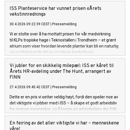
ISS Planteservice har vunnet prisen «Årets
vekstinnredning»
30.4.2026 09:22:39 CEST
|
Pressemelding
Vi er stolte over å ha mottatt prisen for vår medvirkning
til KLPs tropiske hage i Teknostallen i Trondheim – et grønt
atrium som viser hvordan levende planter kan bli en naturlig
og verdiskapende del av moderne kontorbygg.
Vi jubler for en skikkelig milepæl: ISS er kåret til
Årets HR-avdeling under The Hunt, arrangert av
FINN
27.4.2026 09:45:42 CEST
|
Pressemelding
Dette er en pris vi setter veldig høyt, fordi den speiler noe av
det viktigste vi jobber med i ISS – å skape et godt arbeidsliv
for mange mennesker, og å bygge en arbeidsplass der folk
kjenner på både tilhørighet, utvikling og muligheter. At dette
arbeidet nå blir lagt merke til, gjør seieren ekstra
En feiring av det aller viktigste vi har – menneskene
meningsfull. En stor takk til alle som bidrar til å gjøre ISS til
våre!