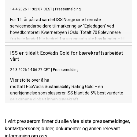
det selskapet vi er.
14.4.2026 11:02:07 CEST
|
Pressemelding
For 11. år på rad samlet ISS Norge sine fremste
servicemedarbeidere til markering av "Epledagen" ved
hovedkontoret i Kværnerbyen i Oslo. Totalt 70 Eplevinnere
fra hele landet ble hedret for sin innsats ute hos kunder – til
stor applaus fra kollegaer og ledelse. På Epledagen hyller vi
våre servicemedarbeidere som gjør en formidabel innsats
ISS er tildelt EcoVadis Gold for bærekraftsarbeidet
ute hos våre kunder. Blant alle de fantastiske vinnerne,
vårt
løftes én ekstra frem og får den ærefulle tittelen «Årets
24.3.2026 14:56:27 CET
|
Pressemelding
Eple».
Vi er stolte over å ha
mottatt EcoVadis Sustainability Rating Gold – en
anerkjennelse som plasserer ISS blant de 5% best vurderte
selskapene globalt innen bærekraft.
I vårt presserom finner du alle våre siste pressemeldinger,
kontaktpersoner, bilder, dokumenter og annen relevant
informasjon om oss.