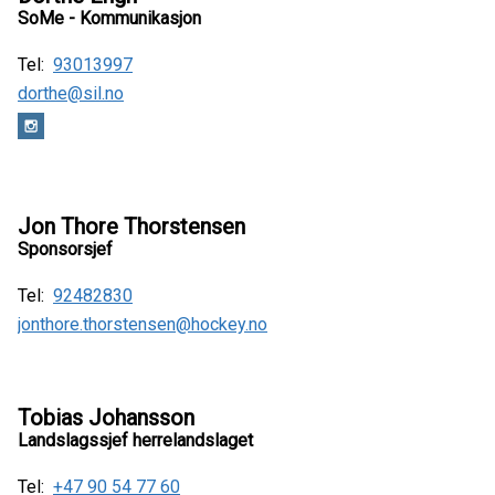
SoMe - Kommunikasjon
Tel:
93013997
dorthe@sil.no
Jon Thore Thorstensen
Sponsorsjef
Tel:
92482830
jonthore.thorstensen@hockey.no
Tobias Johansson
Landslagssjef herrelandslaget
Tel:
+47 90 54 77 60