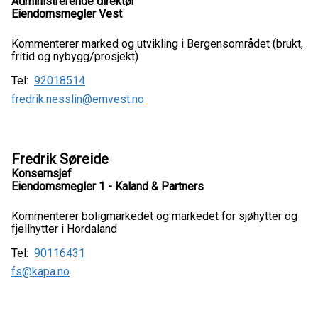
Administrerende direktør
Eiendomsmegler Vest
Kommenterer marked og utvikling i Bergensområdet (brukt,
fritid og nybygg/prosjekt)
Tel:
92018514
fredrik.nesslin@emvest.no
Fredrik Søreide
Konsernsjef
Eiendomsmegler 1 - Kaland & Partners
Kommenterer boligmarkedet og markedet for sjøhytter og
fjellhytter i Hordaland
Tel:
90116431
fs@kapa.no