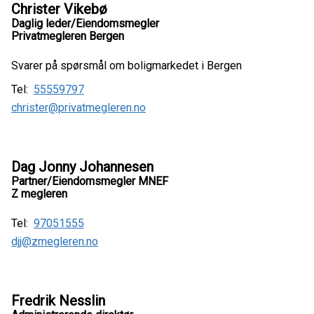
Christer Vikebø
Daglig leder/Eiendomsmegler
Privatmegleren Bergen
Svarer på spørsmål om boligmarkedet i Bergen
Tel:
55559797
christer@privatmegleren.no
Dag Jonny Johannesen
Partner/Eiendomsmegler MNEF
Z megleren
Tel:
97051555
djj@zmegleren.no
Fredrik Nesslin