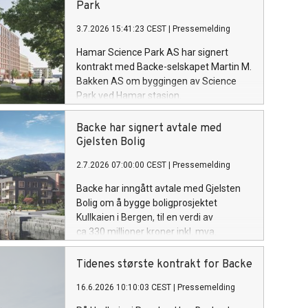
Park
3.7.2026 15:41:23 CEST
|
Pressemelding
Hamar Science Park AS har signert
kontrakt med Backe-selskapet Martin M.
Bakken AS om byggingen av Science
Park ved Hamar stasjon.
Entreprisekontrakten er på i overkant av
én milliard kroner, og byggestart er
Backe har signert avtale med
planlagt høsten 2026.
Gjelsten Bolig
2.7.2026 07:00:00 CEST
|
Pressemelding
Backe har inngått avtale med Gjelsten
Bolig om å bygge boligprosjektet
Kullkaien i Bergen, til en verdi av
ca 330 millioner kroner inkl. mva.
Kullkaien, som består av 88 boenheter,
er en del av den større Hegreneset-
Tidenes største kontrakt for Backe
utbyggingen i Sandviken, hvor det totalt
16.6.2026 10:10:03 CEST
|
Pressemelding
skal bygges 560 boliger.