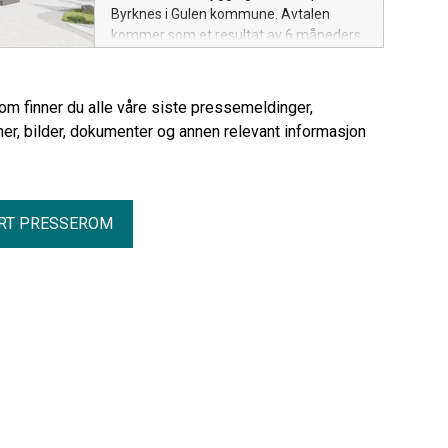
Byrknes i Gulen kommune. Avtalen
kommer som et resultat av 6 måneders
godt samspill mellom initiativtakerne,
Backe og de øvrige aktørene
rom finner du alle våre siste pressemeldinger,
er, bilder, dokumenter og annen relevant informasjon
RT PRESSEROM