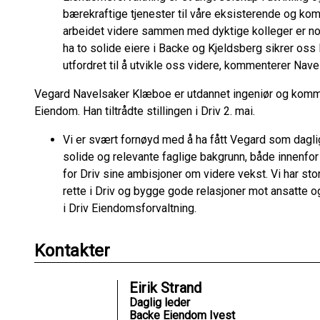
bærekraftige tjenester til våre eksisterende og kom
arbeidet videre sammen med dyktige kolleger er no
ha to solide eiere i Backe og Kjeldsberg sikrer oss l
utfordret til å utvikle oss videre, kommenterer Nav
Vegard Navelsaker Klæboe er utdannet ingeniør og kommer
Eiendom. Han tiltrådte stillingen i Driv 2. mai.
Vi er svært fornøyd med å ha fått Vegard som dagli
solide og relevante faglige bakgrunn, både innenfor f
for Driv sine ambisjoner om videre vekst. Vi har stor 
rette i Driv og bygge gode relasjoner mot ansatte o
i Driv Eiendomsforvaltning.
Kontakter
Eirik Strand
Daglig leder
Backe Eiendom Ivest