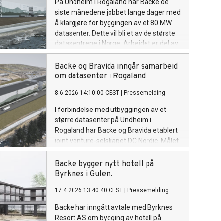
På Undheim i Rogaland har Backe de
siste månedene jobbet lange dager med
å klargjøre for byggingen av et 80 MW
datasenter. Dette vil bli et av de største
datasentrene i Norge. Arbeidet er del av
en stor kontrakt inngått mellom Backe
og Bravida (under fellesnavnet DC
Backe og Bravida inngår samarbeid
Nordic) og Green Mountain. Backes del
om datasenter i Rogaland
av kontrakten er på i overkant av 3
8.6.2026 14:10:00 CEST
|
Pressemelding
milliarder kroner. Backe skal levere
grunnarbeider og bygningsmasse på
I forbindelse med utbyggingen av et
totalt 70.000 m2.
større datasenter på Undheim i
Rogaland har Backe og Bravida etablert
joint venture-selskapet DC Nordic. Målet
er å sikre en effektiv og helhetlig
gjennomføring av prosjektet, fra
Backe bygger nytt hotell på
tidligfase til ferdigstillelse.
Byrknes i Gulen.
17.4.2026 13:40:40 CEST
|
Pressemelding
Backe har inngått avtale med Byrknes
Resort AS om bygging av hotell på