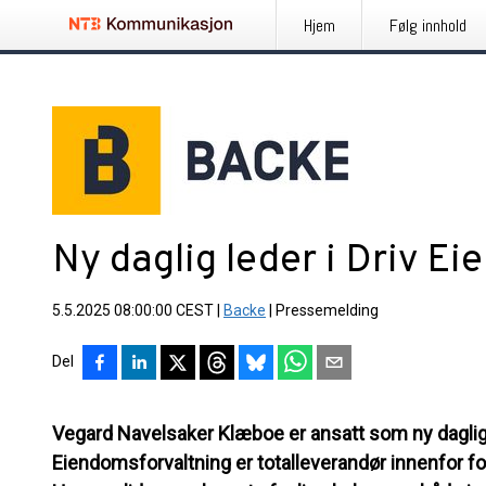
Hjem
Følg innhold
Ny daglig leder i Driv E
5.5.2025 08:00:00 CEST
|
Backe
|
Pressemelding
Del
Vegard Navelsaker Klæboe er ansatt som ny daglig l
Eiendomsforvaltning er totalleverandør innenfor for