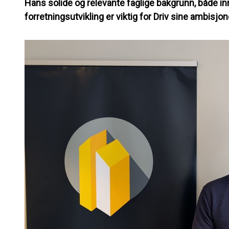
Hans solide og relevante faglige bakgrunn, både in
forretningsutvikling er viktig for Driv sine ambisjo