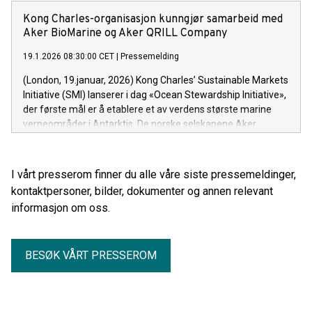
lønnsomheten.
Kong Charles-organisasjon kunngjør samarbeid med
Aker BioMarine og Aker QRILL Company
19.1.2026 08:30:00 CET
|
Pressemelding
(London, 19.januar, 2026) Kong Charles’ Sustainable Markets
Initiative (SMI) lanserer i dag «Ocean Stewardship Initiative»,
der første mål er å etablere et av verdens største marine
verneområder i Antarktis. De norske selskapene Aker
BioMarine og Aker QRILL Company har vært med å utvikle og
lansere initiativet.
I vårt presserom finner du alle våre siste pressemeldinger,
kontaktpersoner, bilder, dokumenter og annen relevant
informasjon om oss.
BESØK VÅRT PRESSEROM