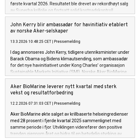
første kvartal 2026. Resultatet ble drevet av rekordhøyt salg
av Superba krillolje og fortsatt solid kostnadskontroll.
John Kerry blir ambassadør for havinitiativ etablert
av norske Aker-selskaper
13.3.2026 10:48:25 CET
|
Pressemelding
I dag annonseres John Kerry, tidligere utenriksminister under
Barack Obama og Bidens klimautsending, som ambassadør
for det nye havinitiativet under Kong Charles’ organisasjon
Sustainable Markets Initiative (SMI). Norske Aker BioMarine
og Aker QRILL Company er medgrunnleggere av initiativet,
der første mål er å etablere et av verdens største marine
Aker BioMarine leverer nytt kvartal med sterk
verneområder i Antarktis.
vekst og resultatforbedring
12.2.2026 07:31:03 CET
|
Pressemelding
Aker BioMarine økte salget av krillbaserte helseingredienser
med 28 prosent i fjerde kvartal 2025 sammenlignet med
samme periode i fjor. Utviklingen viderefører den positive
trenden gjennom året og bidro til en betydelig styrking av