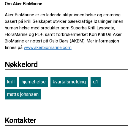
Om Aker BioMarine
Aker BioMarine er en ledende aktør innen helse og ernæring
basert på krill. Selskapet utvikler bærekraftige løsninger innen
human helse med produkter som Superba Krill, Lysoveta,
FloraMarine og PL+, samt forbrukermerket Kori Krill Oil. Aker
BioMarine er notert på Oslo Børs (AKBM). Mer informasjon
finnes på
www.akerbiomarine.com
.
Nøkkelord
krill
hjernehelse
kvartalsmelding
q1
matts johansen
Kontakter