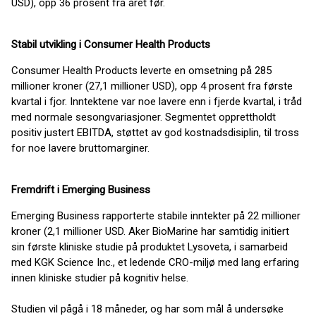
USD), opp 36 prosent fra året før.
Stabil utvikling i Consumer Health Products
Consumer Health Products leverte en omsetning på 285
millioner kroner (27,1 millioner USD), opp 4 prosent fra første
kvartal i fjor. Inntektene var noe lavere enn i fjerde kvartal, i tråd
med normale sesongvariasjoner. Segmentet opprettholdt
positiv justert EBITDA, støttet av god kostnadsdisiplin, til tross
for noe lavere bruttomarginer.
Fremdrift i Emerging Business
Emerging Business rapporterte stabile inntekter på 22 millioner
kroner (2,1 millioner USD. Aker BioMarine har samtidig initiert
sin første kliniske studie på produktet Lysoveta, i samarbeid
med KGK Science Inc., et ledende CRO-miljø med lang erfaring
innen kliniske studier på kognitiv helse.
Studien vil pågå i 18 måneder, og har som mål å undersøke