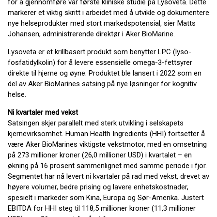
for å gjennomføre vår første kliniske studie på Lysoveta. Dette
markerer et viktig skritt i arbeidet med å utvikle og dokumentere
nye helseprodukter med stort markedspotensial, sier Matts
Johansen, administrerende direktør i Aker BioMarine.
Lysoveta er et krillbasert produkt som benytter LPC (lyso-
fosfatidylkolin) for å levere essensielle omega-3-fettsyrer
direkte til hjerne og øyne. Produktet ble lansert i 2022 som en
del av Aker BioMarines satsing på nye løsninger for kognitiv
helse.
Ni kvartaler med vekst
Satsingen skjer parallelt med sterk utvikling i selskapets
kjernevirksomhet. Human Health Ingredients (HHI) fortsetter å
være Aker BioMarines viktigste vekstmotor, med en omsetning
på 273 millioner kroner (26,0 millioner USD) i kvartalet – en
økning på 16 prosent sammenlignet med samme periode i fjor.
Segmentet har nå levert ni kvartaler på rad med vekst, drevet av
høyere volumer, bedre prising og lavere enhetskostnader,
spesielt i markeder som Kina, Europa og Sør-Amerika. Justert
EBITDA for HHI steg til 118,5 millioner kroner (11,3 millioner