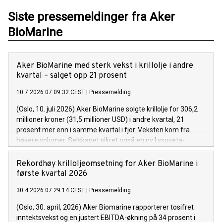
Siste pressemeldinger fra Aker
BioMarine
Aker BioMarine med sterk vekst i krillolje i andre
kvartal – salget opp 21 prosent
10.7.2026 07:09:32 CEST
|
Pressemelding
(Oslo, 10. juli 2026) Aker BioMarine solgte krillolje for 306,2
millioner kroner (31,5 millioner USD) i andre kvartal, 21
prosent mer enn i samme kvartal i fjor. Veksten kom fra
høyere volumer. Selskapet sikret også en ny Lysoveta-
kontrakt verdt 38,9 millioner kroner (4 millioner USD) i
omsetning første året og vant en ny Superba-kunde som blir
Rekordhøy krilloljeomsetning for Aker BioMarine i
en av selskapets største kunder.
første kvartal 2026
30.4.2026 07:29:14 CEST
|
Pressemelding
(Oslo, 30. april, 2026) Aker Biomarine rapporterer tosifret
inntektsvekst og en justert EBITDA-økning på 34 prosent i